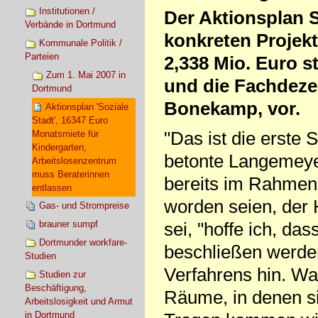
Institutionen /
Der Aktionsplan S
Verbände in Dortmund
konkreten Projek
Kommunale Politik /
Parteien
2,338 Mio. Euro 
Zum 1. Mai 2007 in
und die Fachdeze
Dortmund
Bonekamp, vor.
Aktionsplan 'Soziale
Stadt', 16347 Euro
"Das ist die erste
Monatsmiete für
Kindergarten,
betonte Langemeye
Arbeitslosenzentrum
muss Beraterinnen
bereits im Rahmen
entlassen
worden seien, der 
Gas- und Strompreise
brauner sumpf
sei, "hoffe ich, da
Dortmunder workfare-
beschließen werde
Studien
Verfahrens hin. Wa
Studien zur
Beschäftigung,
Räume, in denen si
Arbeitslosigkeit und Armut
in Dortmund