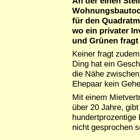
An der einen Stel
Wohnungsbautocht
für den Quadratme
wo ein privater I
und Grünen fragt 
Keiner fragt zudem
Ding hat ein Gesc
die Nähe zwischen
Ehepaar kein Gehei
Mit einem Mietvert
über 20 Jahre, gib
hundertprozentige 
nicht gesprochen s