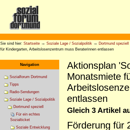
Direkt
zum
Inhalt
|
Direkt
zur
Sektionen
Benutzerspezifische
Navigation
Werkzeuge
→
→
Sie sind hier:
Startseite
Soziale Lage / Sozialpolitik
Dortmund speziell
für Kindergarten, Arbeitslosenzentrum muss Beraterinnen entlassen
Aktionsplan 'S
Navigation
Monatsmiete fü
Sozialforum Dortmund
Arbeitslosenz
Tipps
Radio-Sendungen
entlassen
Soziale Lage / Sozialpolitik
Dortmund speziell
Gleich 3 Artikel 
Für ein echtes
Sozialticket
Förderung für 
Soziale Entwicklung