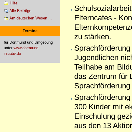
Hilfe
Schulsozialarbeit
Alle Beiträge
Elterncafes - Kont
Am deutschen Wesen ...
Elternkompetenze
Termine
zu stärken.
für Dortmund und Umgebung
Sprachförderung 
unter
www.dortmund-
initiativ.de
Jugendlichen nich
Teilhabe am Bild
das Zentrum für 
Sprachförderung 
Sprachförderung 
300 Kinder mit ek
Einschulung gezi
aus den 13 Aktio