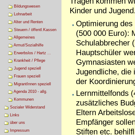
Tragen kommen wird
Bildungswesen
Kinder und Jugend.
Lohnarbeit
Optimierung des
Alter und Renten
Steuern / öffentl.Kassen
(500 000 Euro): M
Allgemeines
Schulabbrecher (d
Armut/Sozialhilfe
Hauptschüler wer
Erwerbslos / Hartz ...
Gymnasiasten wer
Krankheit / Pflege
Jugend speziell
Jugendliche, die
Frauen speziell
der Koordinierun
MigrantInnen speziell
Lernmittelfonds (
Agenda 2010 - allg.
Kommunen
zusätzliches Bud
Sozialer Widerstand
Eltern Arbeitslos
Links
Empfänger sollen
über uns
Stiften etc. behilf
Impressum