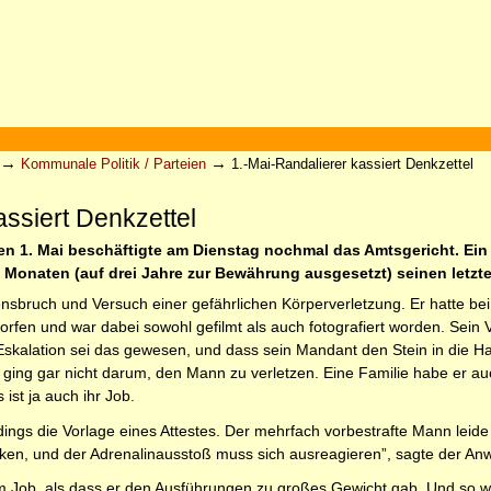
→
→
Kommunale Politik / Parteien
1.-Mai-Randalierer kassiert Denkzettel
assiert Denkzettel
 1. Mai beschäftigte am Dienstag nochmal das Amtsgericht. Ein 
n Monaten (auf drei Jahre zur Bewährung ausgesetzt) seinen letzt
ensbruch und Versuch einer gefährlichen Körperverletzung. Er hatte bei
rfen und war dabei sowohl gefilmt als auch fotografiert worden. Sein V
 Eskalation sei das gewesen, und dass sein Mandant den Stein in die 
es ging gar nicht darum, den Mann zu verletzen. Eine Familie habe er a
 ist ja auch ihr Job.
ings die Vorlage eines Attestes. Der mehrfach vorbestrafte Mann leide 
acken, und der Adrenalinausstoß muss sich ausreagieren”, sagte der Anw
 im Job, als dass er den Ausführungen zu großes Gewicht gab. Und so w