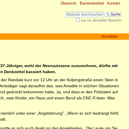
Übersicht
Barrierefreiheit
Kontakt
Website durchsuchen
nur im aktuellen Bereich
Erweiterte Suche…
Anmelden
37-Jähriger, wohl der Neonaziszene zuzurechnen, dürfte mit
en Denkzettel kassiert haben.
 der Randale kurz vor 12 Uhr an der Kolpingstraße einen Stein in
erteidiger sagt daraufhin das, was Anwälte in solchen Situationen
Hand gedrückt bekommen habe. Ja, und dass er den Polizisten auf
uch, zwei Kinder, ein Haus und einen Beruf als CNC-Fräser. Was
nämlich unter einer „Angststörung”. „Wenn er sich bedrängt fühlt,
alt.
andte er sich auch direkt an den Angeklagten. „Die Leute um Sie