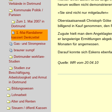
Verbände in Dortmund
herum wollten nicht demonstrieren”
Kommunale Politik /
»Sie sind nicht nur mitgelaufen«
Parteien
Oberstaatsanwalt Christoph Göke w
Zum 1. Mai 2007 in
billigend in Kauf genommen, den Po
Dortmund
1.-Mai-Randalierer
Zugute hielt man dem Angeklagten
kassiert Denkzettel
er langwierige Ermittlungen abgek
Gas- und Strompreise
Monaten für angemessen.
brauner sumpf
Darauf konnte sich Eskens ebenfal
Dortmunder workfare-
Studien
Quelle: WR vom 20.04.10
Studien zur
Beschäftigung,
Artikelaktionen
Arbeitslosigkeit und Armut
in Dortmund
Bildungswesen
Lohnarbeit
Alter und Renten
Steuern / öffentl.Kassen