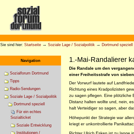
Direkt
zum
Inhalt
|
Direkt
zur
Sektionen
Benutzerspezifische
Navigation
Werkzeuge
→
→
Sie sind hier:
Startseite
Soziale Lage / Sozialpolitik
Dortmund speziell
1.-Mai-Randalierer k
Navigation
Die Randale um den vergangenen
Sozialforum Dortmund
einer Freiheitsstrafe von siebe
Tipps
Der Vorwurf lautete auf Landfried
Radio-Sendungen
Richtung eines Kradpolizisten gewo
zu sagen pflegen. Eine plötzliche
Soziale Lage / Sozialpolitik
Distanz halten wollte und, nein, 
Dortmund speziell
halt Verteidiger so sagen, aber das
Für ein echtes
Höhepunkt der Strategie war allerd
Sozialticket
kriegt er unkontrollierte Panikatt
Soziale Entwicklung
Institutionen /
Richter Ulrich Esken ist zu lange