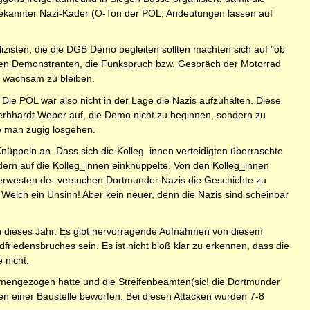
 bekannter Nazi-Kader (O-Ton der POL; Andeutungen lassen auf
.
olizisten, die die DGB Demo begleiten sollten machten sich auf "ob
ten Demonstranten, die Funkspruch bzw. Gespräch der Motorrad
 wachsam zu bleiben.
ie POL war also nicht in der Lage die Nazis aufzuhalten. Diese
erhhardt Weber auf, die Demo nicht zu beginnen, sondern zu
e man zügig losgehen.
Knüppeln an. Dass sich die Kolleg_innen verteidigten überraschte
dern auf die Kolleg_innen einknüppelte. Von den Kolleg_innen
derwesten.de- versuchen Dortmunder Nazis die Geschichte zu
Welch ein Unsinn! Aber kein neuer, denn die Nazis sind scheinbar
ch dieses Jahr. Es gibt hervorragende Aufnahmen von diesem
friedensbruches sein. Es ist nicht bloß klar zu erkennen, dass die
 nicht.
ammengezogen hatte und die Streifenbeamten(sic! die Dortmunder
en einer Baustelle beworfen. Bei diesen Attacken wurden 7-8