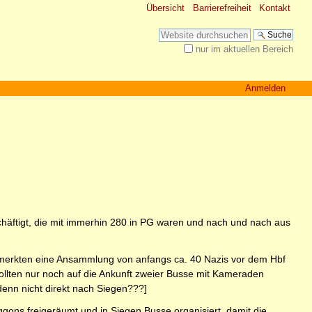
Übersicht
Barrierefreiheit
Kontakt
Website durchsuchen
nur im aktuellen Bereich
Erweiterte Suche…
Anmelden
häftigt, die mit immerhin 280 in PG waren und nach und nach aus
bemerkten eine Ansammlung von anfangs ca. 40 Nazis vor dem Hbf
llten nur noch auf die Ankunft zweier Busse mit Kameraden
denn nicht direkt nach Siegen???]
ons freigeräumt und in Siegen Busse organisiert, damit die