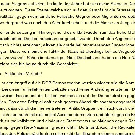
 neue Slogans auffielen. Im laufe der Jahre hat sich diese Szene in D
e zuordnen. Diese Szene welche sich auf den Kampf um die Strasse spez
ttaten gegen vermeintliche Politische Gegner oder Migranten verübt.
 Vordergrund was auch den Alterdurchschnitt und die Masse an Jungs i
seinandersetzung im Hintergrund, dies erklärt wieder rum das hohe Ma
chtenden Denken auseinander gesetzt wurde. Durch den Augenscheinli
tisch nichts erreichen, wirken sie grade bei pupatierenden Jugendliche
agen. Diese vermeintliche Taktik der Nazis ist allerdings keines Weg
est verwurzelt. Schon im damaligen Nazi-Deutschland haben die Neo-N
zieht sich bis heute durch die Geschichte.
 Antifa statt Verbote!
 um den Angriff auf die DGB Demonstration werden wieder alle die N
Bei diesen unreflektierten Debatten wird keine Änderung entstehen. D
uweisen lassen und die Linken, welche sich auf der Demonstration geg
llen. Das erste Beispiel dafür gab gestern Abend die spontan angemelde
nd, dass durch die hier vertretenen Antifa Gruppen, ein ruck durch d
ich nun auch mit sich selbst Auseinandersetzten und überlegen ob Bra
sich zu radikalisieren und eindeutige Statements und Aktionen gegen Re
 Kampf gegen Neo-Nazis ist, grade nicht in Dortmund. Auch die Radikal
laus des Polizeipräsidenten sollte nicht den Beamten dienen sondern 