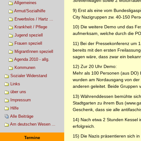
Streifenwagen sowie 2 Motorräder
Allgemeines
9) Erst als eine vom Bundesligasp
Armut/Sozialhilfe
City Nazigruppen zw. 40-150 Person
Erwerbslos / Hartz ...
10) Die weitere Demo und das Fes
Krankheit / Pflege
aufmerksam, welche durch die PO
Jugend speziell
11) Bei der Pressekonferenz um 1
Frauen speziell
bereits mit den ersten Freilassung
MigrantInnen speziell
sagen wäre, dass zwar ein bekann
Agenda 2010 - allg.
12) Zur 20 Uhr Demo:
Kommunen
Mehr als 100 Personen (aus DO) 
Sozialer Widerstand
wurden am Nordausgang von der P
Links
anderen geleitet. Beide Gruppen v
über uns
13) Währenddessen bemühte sich d
Impressum
Stadtgarten zu ihrem Bus (www.gab
Hilfe
Geschenk, dass sie alle antifaschi
Alle Beiträge
14) Nach etwa 2 Stunden Kessel im 
Am deutschen Wesen ...
erfolgreich.
15) Die Nazis präsentieren sich in
Termine