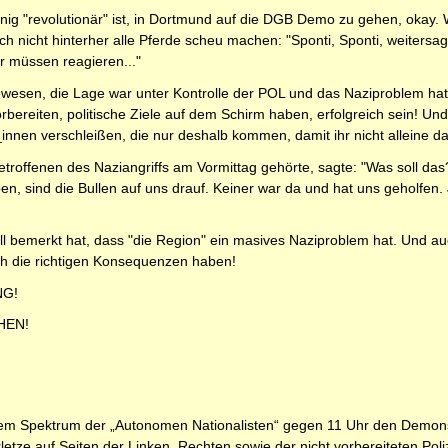
nig "revolutionär" ist, in Dortmund auf die DGB Demo zu gehen, okay
och nicht hinterher alle Pferde scheu machen: "Sponti, Sponti, weiters
r müssen reagieren..."
 gewesen, die Lage war unter Kontrolle der POL und das Naziproblem h
rbereiten, politische Ziele auf dem Schirm haben, erfolgreich sein! U
innen verschleißen, die nur deshalb kommen, damit ihr nicht alleine da
Betroffenen des Naziangriffs am Vormittag gehörte, sagte: "Was soll das?
ben, sind die Bullen auf uns drauf. Keiner war da und hat uns geholfen
ell bemerkt hat, dass "die Region" ein masives Naziproblem hat. Und 
ch die richtigen Konsequenzen haben!
NG!
HEN!
dem Spektrum der „Autonomen Nationalisten“ gegen 11 Uhr den Demon
tze auf Seiten der Linken, Rechten sowie der nicht vorbereiteten Poliz