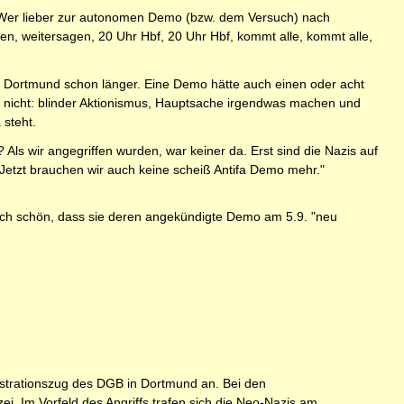
. Wer lieber zur autonomen Demo (bzw. dem Versuch) nach
agen, weitersagen, 20 Uhr Hbf, 20 Uhr Hbf, kommt alle, kommt alle,
at Dortmund schon länger. Eine Demo hätte auch einen oder acht
nd nicht: blinder Aktionismus, Hauptsache irgendwas machen und
 steht.
 Als wir angegriffen wurden, war keiner da. Erst sind die Nazis auf
. Jetzt brauchen wir auch keine scheiß Antifa Demo mehr."
auch schön, dass sie deren angekündigte Demo am 5.9. "neu
strationszug des DGB in Dortmund an. Bei den
ei. Im Vorfeld des Angriffs trafen sich die Neo-Nazis am