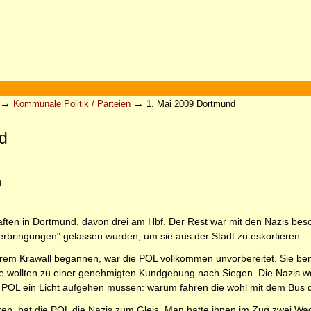
→
→
Kommunale Politik / Parteien
1. Mai 2009 Dortmund
d
n
ten in Dortmund, davon drei am Hbf. Der Rest war mit den Nazis besc
rbringungen" gelassen wurden, um sie aus der Stadt zu eskortieren.
ihrem Krawall begannen, war die POL vollkommen unvorbereitet. Sie 
e wollten zu einer genehmigten Kundgebung nach Siegen. Die Nazis wo
er POL ein Licht aufgehen müssen: warum fahren die wohl mit dem Bus 
n, bat die POL die Nazis zum Gleis. Man hatte ihnen im Zug zwei Wagg