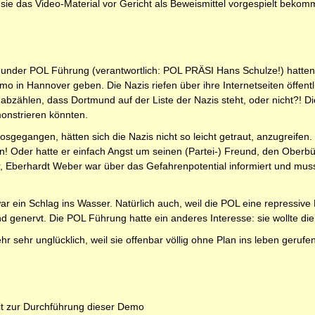
n sie das Video-Material vor Gericht als Beweismittel vorgespielt beko
munder POL Führung (verantwortlich: POL PRÄSI Hans Schulze!) hatten
emo in Hannover geben. Die Nazis riefen über ihre Internetseiten öffe
abzählen, dass Dortmund auf der Liste der Nazis steht, oder nicht?! D
monstrieren könnten.
sgegangen, hätten sich die Nazis nicht so leicht getraut, anzugreifen
en! Oder hatte er einfach Angst um seinen (Partei-) Freund, den Ober
 Eberhardt Weber war über das Gefahrenpotential informiert und muss s
 ein Schlag ins Wasser. Natürlich auch, weil die POL eine repressive 
d genervt. Die POL Führung hatte ein anderes Interesse: sie wollte d
ehr sehr unglücklich, weil sie offenbar völlig ohne Plan ins leben geruf
it zur Durchführung dieser Demo