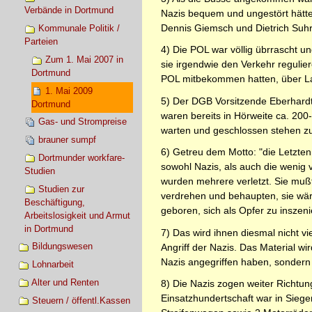
Verbände in Dortmund
Nazis bequem und ungestört hätte
Dennis Giemsch und Dietrich Suhr
Kommunale Politik /
Parteien
4) Die POL war völlig übrrascht un
Zum 1. Mai 2007 in
sie irgendwie den Verkehr regul
Dortmund
POL mitbekommen hatten, über La
1. Mai 2009
5) Der DGB Vorsitzende Eberhardt 
Dortmund
waren bereits in Hörweite ca. 20
Gas- und Strompreise
warten und geschlossen stehen zu
brauner sumpf
6) Getreu dem Motto: "die Letzten
Dortmunder workfare-
sowohl Nazis, als auch die wenig
Studien
wurden mehrere verletzt. Sie muß
Studien zur
verdrehen und behaupten, sie wär
Beschäftigung,
geboren, sich als Opfer zu inszenie
Arbeitslosigkeit und Armut
in Dortmund
7) Das wird ihnen diesmal nicht v
Bildungswesen
Angriff der Nazis. Das Material w
Nazis angegriffen haben, sondern
Lohnarbeit
Alter und Renten
8) Die Nazis zogen weiter Richtu
Einsatzhundertschaft war in Siege
Steuern / öffentl.Kassen