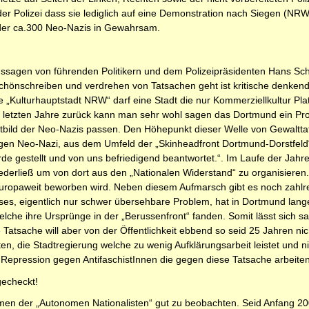
r Polizei dass sie lediglich auf eine Demonstration nach Siegen (NRW) f
 der ca.300 Neo-Nazis in Gewahrsam.
agen von führenden Politikern und dem Polizeipräsidenten Hans Schu
Schönschreiben und verdrehen von Tatsachen geht ist kritische denken
ulturhauptstadt NRW“ darf eine Stadt die nur Kommerziellkultur Platz
 letzten Jahre zurück kann man sehr wohl sagen das Dortmund ein Pr
ltbild der Neo-Nazis passen. Den Höhepunkt dieser Welle von Gewalt
gen Neo-Nazi, aus dem Umfeld der „Skinheadfront Dortmund-Dorstfeld“
e gestellt und von uns befriedigend beantwortet.“. Im Laufe der Jahre
derließ um von dort aus den „Nationalen Widerstand“ zu organisieren.
uropaweit beworben wird. Neben diesem Aufmarsch gibt es noch zahlrei
ieses, eigentlich nur schwer übersehbare Problem, hat in Dortmund lan
lche ihre Ursprünge in der „Berussenfront“ fanden. Somit lässt sich s
e Tatsache will aber von der Öffentlichkeit ebbend so seid 25 Jahren 
en, die Stadtregierung welche zu wenig Aufklärungsarbeit leistet und ni
 Repression gegen AntifaschistInnen die gegen diese Tatsache arbeiten
gecheckt!
en der „Autonomen Nationalisten“ gut zu beobachten. Seid Anfang 20