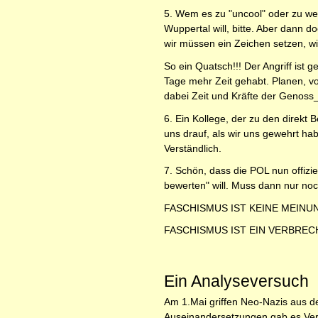
5. Wem es zu "uncool" oder zu we
Wuppertal will, bitte. Aber dann d
wir müssen ein Zeichen setzen, wi
So ein Quatsch!!! Der Angriff ist
Tage mehr Zeit gehabt. Planen, vo
dabei Zeit und Kräfte der Genoss_
6. Ein Kollege, der zu den direkt 
uns drauf, als wir uns gewehrt ha
Verständlich.
7. Schön, dass die POL nun offizi
bewerten" will. Muss dann nur no
FASCHISMUS IST KEINE MEINU
FASCHISMUS IST EIN VERBREC
Ein Analyseversuch
Am 1.Mai griffen Neo-Nazis aus 
Auseinandersetzungen gab es Verle