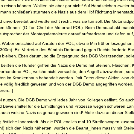
n reisen können. Wollten sie aber gar nicht! Auf Handzeichen zweier
mann schließen) stürmten die Nazis aus dem Hbf Richtung Innenstadt
d unvorbereitet und wußte nicht recht, was sie tun soll. Die Motorradp
ieren können" (O-Ton Chef der Motorrad POL). Beim Demoauftakt mach
utsprecher der Montagsdemoleute darauf aufmerksam und riefen auf,
Weber entschied auf Anraten der POL, etwa 5 Min früher loszugehen, D
0-300m). Ein Vertreter des Bündnis Dortmund gegen Rechts forderte Eb
 bleiben. Eben darum, so die Entgegnung des DGB Vorsitzenden, soll
 beißen die Hunde" griffen die Nazis die Demo mit Steinen, Flaschen, 
 vorhandene POL, welche nicht versuchte, den Angriff abzuwehren, son
ten im Krankenhaus behandelt werden. [mit Fotos dieser Aktion -von 
e völlig friedlich gewesen und von der DGB Demo angegriffen worden. 
ren...]
iel nützen. Die DGB Demo wird jedes Jahr von Kollegen gefilmt. So au
ird Beweismittel für die Ermittlungen und Prozesse wegen schweren Land
 auch welche Nazis es genau gewesen sind! Mehr dazu an dieser Stelle
ng östliche Innenstadt. Als die POL endlich mal 10 Streifenwagen zus
n!) sich den Nazis näherten, wurden die Beamt_innen massiv mit Stein