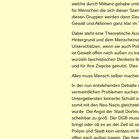
welche durch Militanz gehabe und
für Menschen die sich dieser Szen
diesen Gruppen werden dann Gewal
Gewalt und Aktionen ganz klar im
Dabei steht eine Theoretische Au
Hintergrund und dem Menschenvera
Unterschätzen, wenn sie auch Poli
ist Gewalt offen nach außen zu tr
wurzeln faschistischen Denkens f
und für ihre Zwecke genutzt. Dies 
Alles muss Mensch selber machen -
In der nun entstehenden Debatte
vermeintlichen Problemen suchen. 
Untergebenden keinerlei Schuld z
somit mit den Neo-Nazis gleichste
wurde. Die Angst der Stadt Dortmu
scheinbar zu groß. Der DGB muss s
bringt oder ob es an der Zeit ist 
Polizei und Stadt kein verlass im
offen nach außen tragen. Der App