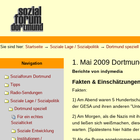
Direkt
zum
Inhalt
|
Direkt
zur
Sektionen
Benutzerspezifische
Navigation
Werkzeuge
→
→
Sie sind hier:
Startseite
Soziale Lage / Sozialpolitik
Dortmund speziell
1. Mai 2009 Dortmun
Navigation
Berichte von indymedia
Sozialforum Dortmund
Fakten & Einschätzunge
Tipps
Fakten:
Radio-Sendungen
1) Am Abend waren 5 Hundertschaf
Soziale Lage / Sozialpolitik
der GESA und ihren anderen "Unte
Dortmund speziell
2) Am Morgen, als die Nazis mit 
Für ein echtes
und ließen sich weißmachen, dies
Sozialticket
warten. [Spätestens hier hätte d
Soziale Entwicklung
Institutionen /
3) Als die Busse angekommen ware