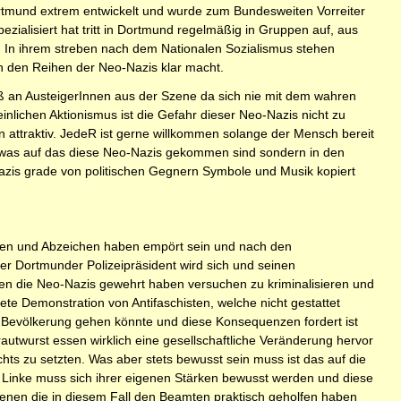
ortmund extrem entwickelt und wurde zum Bundesweiten Vorreiter
ialisiert hat tritt in Dortmund regelmäßig in Gruppen auf, aus
 In ihrem streben nach dem Nationalen Sozialismus stehen
n den Reihen der Neo-Nazis klar macht.
ß an AusteigerInnen aus der Szene da sich nie mit dem wahren
chen Aktionismus ist die Gefahr dieser Neo-Nazis nicht zu
n attraktiv. JedeR ist gerne willkommen solange der Mensch bereit
s etwas auf das diese Neo-Nazis gekommen sind sondern in den
azis grade von politischen Gegnern Symbole und Musik kopiert
amen und Abzeichen haben empört sein und nach den
er Dortmunder Polizeipräsident wird sich und seinen
en die Neo-Nazis gewehrt haben versuchen zu kriminalisieren und
te Demonstration von Antifaschisten, welche nicht gestattet
ie Bevölkerung gehen könnte und diese Konsequenzen fordert ist
utwurst essen wirklich eine gesellschaftliche Veränderung hervor
chts zu setzten. Was aber stets bewusst sein muss ist das auf die
e Linke muss sich ihrer eigenen Stärken bewusst werden und diese
denen die in diesem Fall den Beamten praktisch geholfen haben