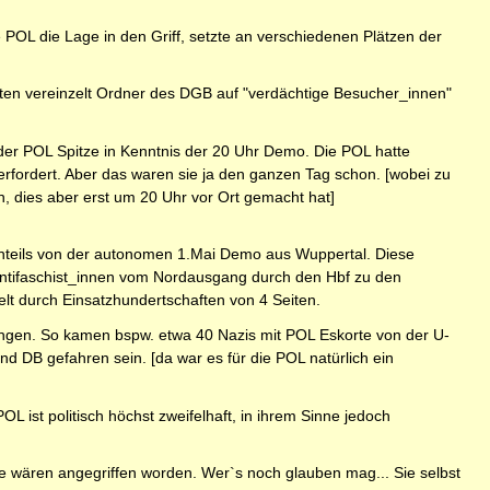
POL die Lage in den Griff, setzte an verschiedenen Plätzen der
hten vereinzelt Ordner des DGB auf "verdächtige Besucher_innen"
der POL Spitze in Kenntnis der 20 Uhr Demo. Die POL hatte
berfordert. Aber das waren sie ja den ganzen Tag schon. [wobei zu
 dies aber erst um 20 Uhr vor Ort gemacht hat]
teils von der autonomen 1.Mai Demo aus Wuppertal. Diese
ntifaschist_innen vom Nordausgang durch den Hbf zu den
lt durch Einsatzhundertschaften von 4 Seiten.
ngen. So kamen bspw. etwa 40 Nazis mit POL Eskorte von der U-
 DB gefahren sein. [da war es für die POL natürlich ein
L ist politisch höchst zweifelhaft, in ihrem Sinne jedoch
 sie wären angegriffen worden. Wer`s noch glauben mag... Sie selbst