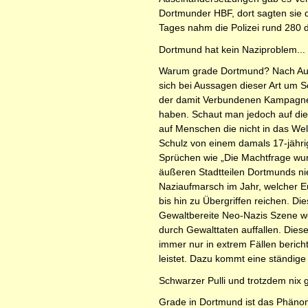
Dortmunder HBF, dort sagten sie de
Tages nahm die Polizei rund 280
Dortmund hat kein Naziproblem...
Warum grade Dortmund? Nach Auss
sich bei Aussagen dieser Art um 
der damit Verbundenen Kampagne „K
haben. Schaut man jedoch auf die
auf Menschen die nicht in das We
Schulz von einem damals 17-jähri
Sprüchen wie „Die Machtfrage wurd
äußeren Stadtteilen Dortmunds nie
Naziaufmarsch im Jahr, welcher E
bis hin zu Übergriffen reichen. D
Gewaltbereite Neo-Nazis Szene we
durch Gewalttaten auffallen. Dies
immer nur in extrem Fällen bericht
leistet. Dazu kommt eine ständige
Schwarzer Pulli und trotzdem nix 
Grade in Dortmund ist das Phänom