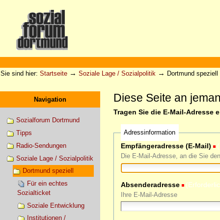
Direkt
zum
Inhalt
|
Direkt
zur
Sektionen
Benutzerspezifische
Navigation
Werkzeuge
→
→
Sie sind hier:
Startseite
Soziale Lage / Sozialpolitik
Dortmund speziell
Diese Seite an jema
Navigation
Tragen Sie die E-Mail-Adresse 
Sozialforum Dortmund
Adressinformation
Tipps
Radio-Sendungen
Empfängeradresse (E-Mail)
(
Die E-Mail-Adresse, an die Sie de
Soziale Lage / Sozialpolitik
Dortmund speziell
Für ein echtes
Absenderadresse
(Erforderli
Sozialticket
Ihre E-Mail-Adresse
Soziale Entwicklung
Institutionen /