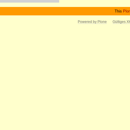
This
Plo
Powered by Plone
Gültiges 