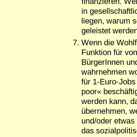
finanzieren. We
in gesellschaftl
liegen, warum s
geleistet werde
Wenn die Wohlfa
Funktion für vo
BürgerInnen und 
wahrnehmen woll
für 1-Euro-Jobs
poor« beschäft
werden kann, da
übernehmen, we
und/oder etwas a
das sozialpolit