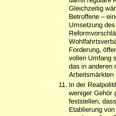
damit reguläre A
Gleichzeitig wär
Betroffene – ein
Umsetzung des 
Reformvorschläg
Wohlfahrtsverbän
Forderung, öffen
vollen Umfang s
das in anderen m
Arbeitsmärkten d
In der Realpoli
weniger Gehör g
feststellen, das
Etablierung von