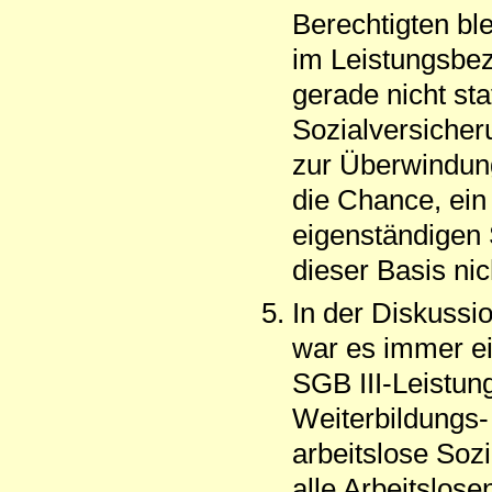
Berechtigten b
im Leistungsbez
gerade nicht sta
Sozialversicheru
zur Überwindung
die Chance, ein
eigenständigen 
dieser Basis ni
In der Diskussi
war es immer ei
SGB III-Leistun
Weiterbildung
arbeitslose Sozi
alle Arbeitslose