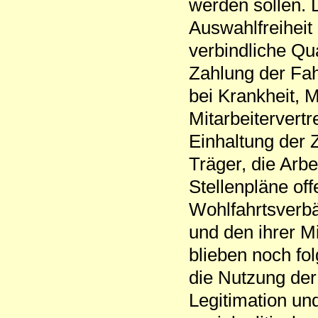
werden sollen. D
Auswahlfreiheit
verbindliche Qua
Zahlung der Fa
bei Krankheit, 
Mitarbeitervert
Einhaltung der Z
Träger, die Arbe
Stellenpläne off
Wohlfahrtsverbä
und den ihrer M
blieben noch f
die Nutzung der
Legitimation un