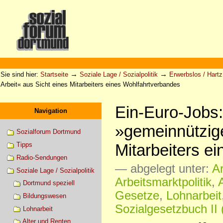
Direkt
zum
Inhalt
|
Direkt
zur
Sektionen
Benutzerspezifische
Navigation
Werkzeuge
→
→
Sie sind hier:
Startseite
Soziale Lage / Sozialpolitik
Erwerbslos / Hartz 
Arbeit« aus Sicht eines Mitarbeiters eines Wohlfahrtverbandes
Ein-Euro-Jobs:
Navigation
»gemeinnützige
Sozialforum Dortmund
Mitarbeiters e
Tipps
Radio-Sendungen
— abgelegt unter:
Ar
Soziale Lage / Sozialpolitik
Arbeitsmarktpolitik
,
Dortmund speziell
Gesetze
,
Lohnarbeit
Bildungswesen
Sozialgesetzbuch II 
Lohnarbeit
Alter und Renten