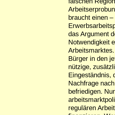
falschen Region 
Arbeitserprobun
braucht einen – 
Erwerbsarbeitspl
das Argument de
Notwendigkeit ei
Arbeitsmarktes.
Bürger in den j
nützige, zusätzl
Eingeständnis, d
Nachfrage nach 
befriedigen. Nu
arbeitsmarktpol
regulären Arbeit