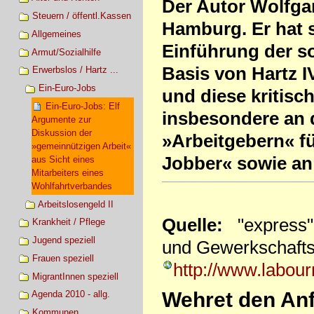
Der Autor Wolfga
Steuern / öffentl.Kassen
Hamburg. Er hat 
Allgemeines
Einführung der s
Armut/Sozialhilfe
Basis von Hartz I
Erwerbslos / Hartz ...
Ein-Euro-Jobs
und diese kritisc
Ein-Euro-Jobs: Elf
insbesondere an 
Argumente zur
Diskussion der
»Arbeitgebern« fü
»gemeinnützigen Arbeit«
Jobber« sowie an
aus Sicht eines
Mitarbeiters eines
Wohlfahrtverbandes
Arbeitslosengeld II
Quelle:
"express" 1
Krankheit / Pflege
Jugend speziell
und Gewerkschafts
Frauen speziell
http://www.labour
MigrantInnen speziell
Wehret den An
Agenda 2010 - allg.
Kommunen