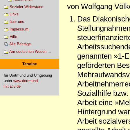
von Wolfgang Völk
Sozialer Widerstand
Links
Das Diakonisch
über uns
Stellungnahmen 
Impressum
steuerfinanzier
Hilfe
Alle Beiträge
Arbeitssuchende
Am deutschen Wesen ...
genannten »1-Eu
geförderten Bes
Termine
Mehraufwandsvar
für Dortmund und Umgebung
unter
www.dortmund-
Arbeitnehmerrec
initiativ.de
Sozialhilfe bzw. 
Arbeit eine »M
Hintergrund war 
Arbeit sozialver