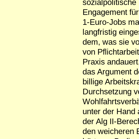
sozialpolitische
Engagement für 
1-Euro-Jobs ma
langfristig eing
dem, was sie vo
von Pflichtarbe
Praxis andauert
das Argument de
billige Arbeitsk
Durchsetzung von
Wohlfahrtsverbä
unter der Hand 
der Alg II-Berec
den weicheren B