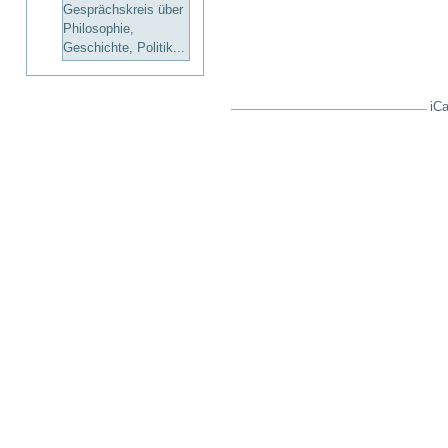
Gesprächskreis über
Philosophie,
Geschichte, Politik...
iCa
Artikelaktionen