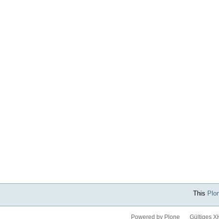
This
Plo
Powered by Plone
Gültiges 