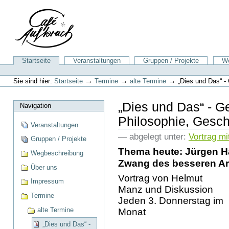
Direkt
zum
Inhalt
|
Direkt
zur
Sektionen
Startseite
Veranstaltungen
Gruppen / Projekte
We
Navigation
Benutzerspezifische
Werkzeuge
→
→
→
Sie sind hier:
Startseite
Termine
alte Termine
„Dies und Das“ - 
„Dies und Das“ - G
Navigation
Philosophie, Geschic
Veranstaltungen
— abgelegt unter:
Vortrag mi
Gruppen / Projekte
Thema heute: Jürgen H
Wegbeschreibung
Zwang des besseren Arg
Über uns
Vortrag von Helmut
Impressum
Manz und Diskussion
Termine
Jeden 3. Donnerstag im
alte Termine
Monat
„Dies und Das“ -