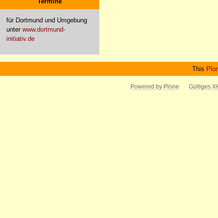
Termine
für Dortmund und Umgebung
unter
www.dortmund-
initiativ.de
This
Plo
Powered by Plone
Gültiges 