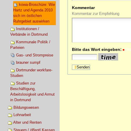
kowa-Broschüre: Wie
Kommentar
Hartz und Agenda 2010
Kommentar zur Empfehlung
sich im östlichen
Ruhrgebiet auswirken
Institutionen /
Verbände in Dortmund
Kommunale Politik /
Parteien
Bitte das Wort eingeben:
(R
Gas- und Strompreise
brauner sumpf
Dortmunder workfare-
Studien
Studien zur
Beschäftigung,
Arbeitslosigkeit und Armut
in Dortmund
Bildungswesen
Lohnarbeit
Alter und Renten
Steuern / öffentl.Kassen