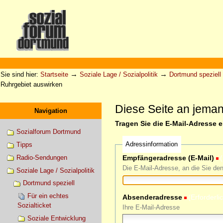
Direkt
zum
Inhalt
|
Direkt
zur
Sektionen
Benutzerspezifische
Navigation
Werkzeuge
→
→
Sie sind hier:
Startseite
Soziale Lage / Sozialpolitik
Dortmund speziell
Ruhrgebiet auswirken
Diese Seite an jema
Navigation
Tragen Sie die E-Mail-Adresse 
Sozialforum Dortmund
Adressinformation
Tipps
Radio-Sendungen
Empfängeradresse (E-Mail)
(
Die E-Mail-Adresse, an die Sie de
Soziale Lage / Sozialpolitik
Dortmund speziell
Für ein echtes
Absenderadresse
(Erforderli
Sozialticket
Ihre E-Mail-Adresse
Soziale Entwicklung