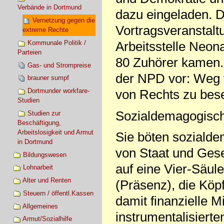
Verbände in Dortmund
dazu eingeladen. D
Vernetzung gegen die
Vortragsveranstalt
extreme Rechte
Kommunale Politik /
Arbeitsstelle Neon
Parteien
80 Zuhörer kamen. 
Gas- und Strompreise
der NPD vor: Weg v
brauner sumpf
Dortmunder workfare-
von Rechts zu bes
Studien
Sozialdemagogisch
Studien zur
Beschäftigung,
Arbeitslosigkeit und Armut
Sie böten sozialde
in Dortmund
von Staat und Gesel
Bildungswesen
auf eine Vier-Säul
Lohnarbeit
Alter und Renten
(Präsenz), die Kö
Steuern / öffentl.Kassen
damit finanzielle M
Allgemeines
instrumentalisiert
Armut/Sozialhilfe