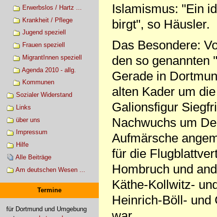
Islamismus: "Ein id
Erwerbslos / Hartz ...
Krankheit / Pflege
birgt", so Häusler.
Jugend speziell
Das Besondere: Vor
Frauen speziell
den so genannten "
MigrantInnen speziell
Agenda 2010 - allg.
Gerade in Dortmund 
Kommunen
alten Kader um die 
Sozialer Widerstand
Galionsfigur Siegfr
Links
Nachwuchs um Denn
über uns
Impressum
Aufmärsche angeme
Hilfe
für die Flugblattve
Alle Beiträge
Hombruch und ande
Am deutschen Wesen ...
Käthe-Kollwitz- u
Termine
Heinrich-Böll- und
für Dortmund und Umgebung
war.