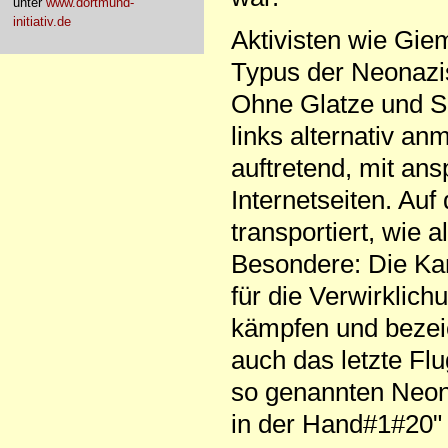
unter
www.dortmund-
initiativ.de
Aktivisten wie Gie
Typus der Neonazis
Ohne Glatze und Spr
links alternativ a
auftretend, mit ans
Internetseiten. Auf
transportiert, wie 
Besondere: Die Ka
für die Verwirklic
kämpfen und bezeic
auch das letzte Flu
so genannten Neonaz
in der Hand#1#20"