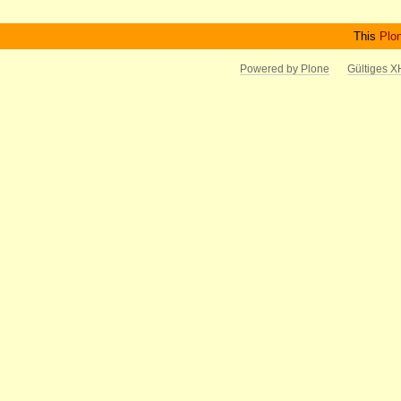
This
Plo
Powered by Plone
Gültiges 