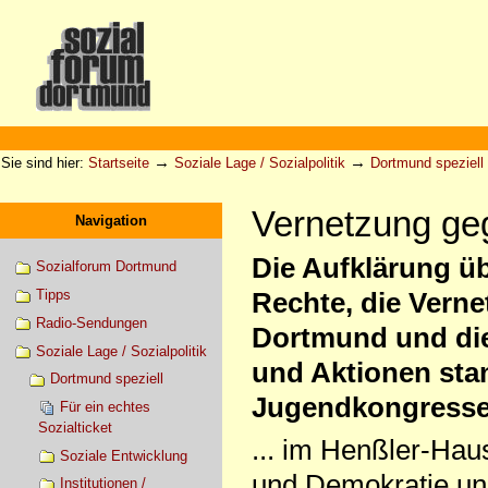
Direkt
zum
Inhalt
|
Direkt
zur
Sektionen
Benutzerspezifische
Navigation
Werkzeuge
→
→
Sie sind hier:
Startseite
Soziale Lage / Sozialpolitik
Dortmund speziell
Vernetzung ge
Navigation
Die Aufklärung üb
Sozialforum Dortmund
Tipps
Rechte, die Verne
Radio-Sendungen
Dortmund und die
Soziale Lage / Sozialpolitik
und Aktionen stan
Dortmund speziell
Jugendkongresses
Für ein echtes
Sozialticket
... im Henßler-Haus
Soziale Entwicklung
und Demokratie un
Institutionen /