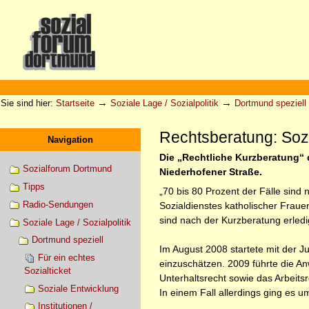
Direkt
zum
Inhalt
|
Direkt
zur
Sektionen
Benutzerspezifische
Navigation
Werkzeuge
→
→
Sie sind hier:
Startseite
Soziale Lage / Sozialpolitik
Dortmund speziell
Rechtsberatung: Sozia
Navigation
Die „Rechtliche Kurzberatung“ d
Sozialforum Dortmund
Niederhofener Straße.
Tipps
„70 bis 80 Prozent der Fälle sind
Radio-Sendungen
Sozialdienstes katholischer Frauen
sind nach der Kurzberatung erledi
Soziale Lage / Sozialpolitik
Dortmund speziell
Im August 2008 startete mit der J
Für ein echtes
einzuschätzen. 2009 führte die An
Sozialticket
Unterhaltsrecht sowie das Arbeit
Soziale Entwicklung
In einem Fall allerdings ging es 
Institutionen /