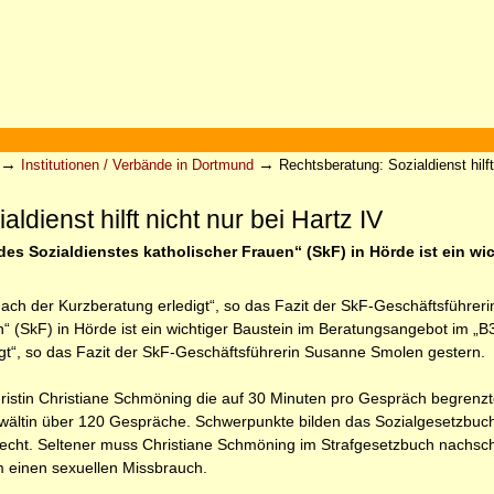
→
→
Institutionen / Verbände in Dortmund
Rechtsberatung: Sozialdienst hilft
ldienst hilft nicht nur bei Hartz IV
es Sozialdienstes katholischer Frauen“ (SkF) in Hörde ist ein wi
 nach der Kurzberatung erledigt“, so das Fazit der SkF-Geschäftsführe
“ (SkF) in Hörde ist ein wichtiger Baustein im Beratungsangebot im „B3
gt“, so das Fazit der SkF-Geschäftsführerin Susanne Smolen gestern.
uristin Christiane Schmöning die auf 30 Minuten pro Gespräch begrenzt
wältin über 120 Gespräche. Schwerpunkte bilden das Sozialgesetzbuch m
srecht. Seltener muss Christiane Schmöning im Strafgesetzbuch nachsc
um einen sexuellen Missbrauch.