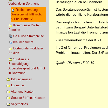
Beratungen auch bei Männern
Verbände in Dortmund
Das Beratungsgespräch ist kostenl
Rechtsberatung:
Sozialdienst hilft nicht
würde die rechtliche Kurzberatung
nur bei Hartz IV
Das zeigt sich vor allem im Unter
Kommunale Politik /
betrifft zum Beispiel Unterhalts
Parteien
finanziellen Last die Trennung zu
Gas- und Strompreise
Zusammenarbeit mit der KSD
brauner sumpf
Ins Ziel führen bei Problemen auc
Dortmunder workfare-
Problem hinaus helfen. Der SkF a
Studien
Studien zur
Quelle: RN vom 15.02.10
Beschäftigung,
Arbeitslosigkeit und Armut
Artikelaktionen
in Dortmund
Bildungswesen
Lohnarbeit
Alter und Renten
Steuern / öffentl.Kassen
Allgemeines