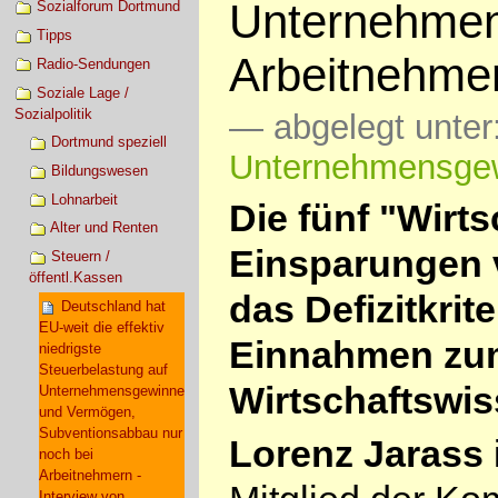
Unternehmen
Sozialforum Dortmund
Tipps
Arbeitnehmer
Radio-Sendungen
Soziale Lage /
Sozialpolitik
— abgelegt unter
Dortmund speziell
Unternehmensge
Bildungswesen
Lohnarbeit
Die fünf "Wirt
Alter und Renten
Einsparungen 
Steuern /
öffentl.Kassen
das Defizitkri
Deutschland hat
EU-weit die effektiv
Einnahmen zum
niedrigste
Steuerbelastung auf
Wirtschaftswis
Unternehmensgewinne
und Vermögen,
Subventionsabbau nur
Lorenz Jarass
noch bei
Arbeitnehmern -
Interview von