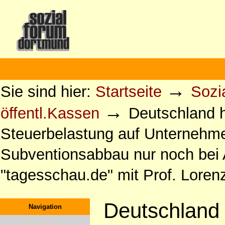
Direkt
zum
Inhalt
|
Direkt
zur
Sektionen
Benutzerspezifische
Navigation
Werkzeuge
→
Sie sind hier:
Startseite
Sozia
→
öffentl.Kassen
Deutschland ha
Steuerbelastung auf Unterneh
Subventionsabbau nur noch bei 
"tagesschau.de" mit Prof. Loren
Deutschland h
Navigation