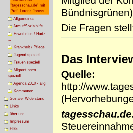
Mitglied der K
"tagesschau.de" mit
Bündnisgrünen)
Prof. Lorenz Jarass
Allgemeines
Die Fragen stel
Armut/Sozialhilfe
Erwerbslos / Hartz
...
Krankheit / Pflege
Jugend speziell
Das Intervie
Frauen speziell
MigrantInnen
Quelle:
speziell
http://www.ta
Agenda 2010 - allg.
Kommunen
(Hervorhebunge
Sozialer Widerstand
Links
tagesschau.de
über uns
Impressum
Steuereinnahmen
Hilfe