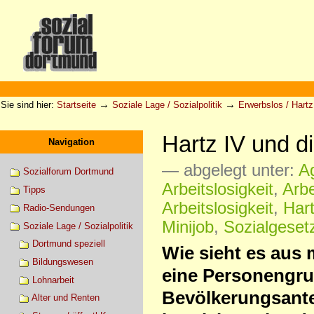
Direkt
zum
Inhalt
|
Direkt
zur
Sektionen
Benutzerspezifische
Navigation
Werkzeuge
→
→
Sie sind hier:
Startseite
Soziale Lage / Sozialpolitik
Erwerbslos / Hartz 
Hartz IV und d
Navigation
— abgelegt unter:
A
Sozialforum Dortmund
Arbeitslosigkeit
,
Arbe
Tipps
Arbeitslosigkeit
,
Har
Radio-Sendungen
Minijob
,
Sozialgesetz
Soziale Lage / Sozialpolitik
Dortmund speziell
Wie sieht es aus 
Bildungswesen
eine Personengrup
Lohnarbeit
Bevölkerungsante
Alter und Renten