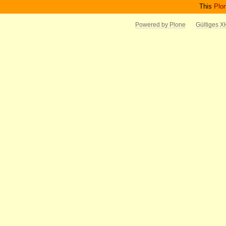
This
Plo
Powered by Plone
Gültiges 