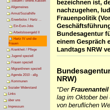
bezeichnen ist, 
Steuern / öffentl.Kassen
Allgemeines
nachzugehen, lud
Armut/Sozialhilfe
Frauenpolitik (Vo
Erwerbslos / Hartz ...
Geschäftsführung
Ein-Euro-Jobs
Bundesagentur für
Arbeitslosengeld II
Hartz IV und die
einem Gespräch ei
Frauen
Landtags NRW ver
Krankheit / Pflege
Jugend speziell
Frauen speziell
MigrantInnen speziell
Bundesagentur
Agenda 2010 - allg.
NRW)
Kommunen
Sozialer Widerstand
"Der
Frauenanteil
Links
lag im Oktober bei 
über uns
von beruflichen We
Impressum