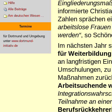
Eingliederungsmaß
Hilfe
informierte Christ
Alle Beiträge
Am deutschen Wesen ...
Zahlen sprächen ei
arbeitslose Frauen
Termine
werden“
, so Schön
für Dortmund und Umgebung
unter
www.dortmund-
Im nächsten Jahr 
initiativ.de
für Weiterbildun
an langfristigen E
Umschulungen, zu 
Maßnahmen zurück
Arbeitsuchende w
Integrationswahrsch
Teilnahme an ein
Berufsrückkehrer