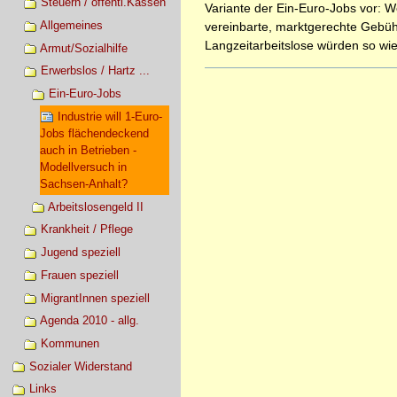
Steuern / öffentl.Kassen
Variante der Ein-Euro-Jobs vor: We
Allgemeines
vereinbarte, marktgerechte Gebühr
Langzeitarbeitslose würden so wie
Armut/Sozialhilfe
Erwerbslos / Hartz ...
Artikelaktionen
Ein-Euro-Jobs
Industrie will 1-Euro-
Jobs flächendeckend
auch in Betrieben -
Modellversuch in
Sachsen-Anhalt?
Arbeitslosengeld II
Krankheit / Pflege
Jugend speziell
Frauen speziell
MigrantInnen speziell
Agenda 2010 - allg.
Kommunen
Sozialer Widerstand
Links