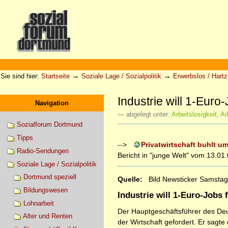
Direkt
zum
Inhalt
|
Direkt
zur
Sektionen
Benutzerspezifische
Navigation
Werkzeuge
→
→
Sie sind hier:
Startseite
Soziale Lage / Sozialpolitik
Erwerbslos / Hartz 
Industrie will 1-Eur
Navigation
— abgelegt unter:
Arbeitslosigkeit
,
Ar
Sozialforum Dortmund
Tipps
-->
Privatwirtschaft buhlt u
Radio-Sendungen
Bericht in "junge Welt" vom 13.01.
Soziale Lage / Sozialpolitik
Dortmund speziell
Quelle:
Bild Newsticker Samstag,
Bildungswesen
Industrie will 1-Euro-Jobs
Lohnarbeit
Der Hauptgeschäftsführer des Deu
Alter und Renten
der Wirtschaft gefordert. Er sag