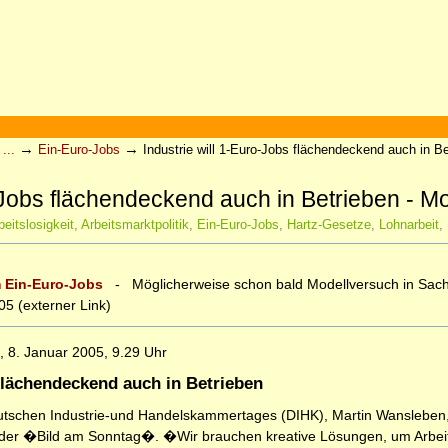
→
→
...
Ein-Euro-Jobs
Industrie will 1-Euro-Jobs flächendeckend auch in B
o-Jobs flächendeckend auch in Betrieben - 
beitslosigkeit
,
Arbeitsmarktpolitik
,
Ein-Euro-Jobs
,
Hartz-Gesetze
,
Lohnarbeit
,
m Ein-Euro-Jobs
- Möglicherweise schon bald Modellversuch in Sach
05 (externer Link)
 8. Januar 2005, 9.29 Uhr
 flächendeckend auch in Betrieben
tschen Industrie-und Handelskammertages (DIHK), Martin Wansleben, 
te der �Bild am Sonntag�. �Wir brauchen kreative Lösungen, um Arbeit