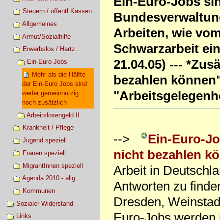
Ein-Euro-Jobs sin
Steuern / öffentl.Kassen
Bundesverwaltung
Allgemeines
Arbeiten, wie vo
Armut/Sozialhilfe
Schwarzarbeit ein
Erwerbslos / Hartz ...
21.04.05) --- *Zusä
Ein-Euro-Jobs
Mehr als die Hälfte
bezahlen können" 
der Ein-Euro Jobs sind
"Arbeitsgelegenhe
weder gemeinnützig
noch zusätzlich
Arbeitslosengeld II
Krankheit / Pflege
-->
Ein-Euro-J
Jugend speziell
nicht bezahlen k
Frauen speziell
MigrantInnen speziell
Arbeit in Deutschl
Agenda 2010 - allg.
Antworten zu find
Kommunen
Dresden, Weinstadt
Sozialer Widerstand
Euro-Jobs werden b
Links