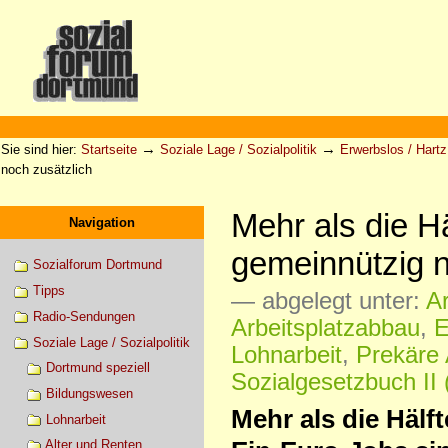
Direkt
zum
Inhalt
|
Direkt
zur
Sektionen
Benutzerspezifische
Navigation
Werkzeuge
→
→
Sie sind hier:
Startseite
Soziale Lage / Sozialpolitik
Erwerbslos / Hartz 
noch zusätzlich
Mehr als die H
Navigation
gemeinnützig n
Sozialforum Dortmund
Tipps
— abgelegt unter:
Ar
Radio-Sendungen
Arbeitsplatzabbau
,
E
Soziale Lage / Sozialpolitik
Lohnarbeit
,
Prekäre 
Dortmund speziell
Sozialgesetzbuch II 
Bildungswesen
Mehr als die Hälf
Lohnarbeit
Alter und Renten