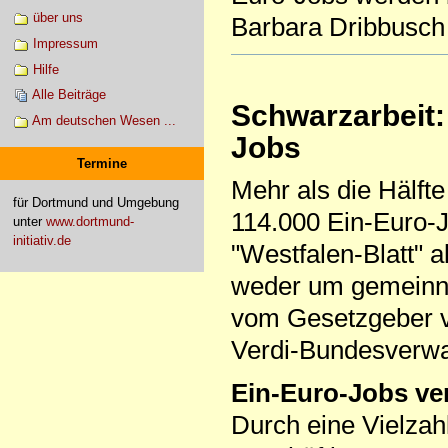
über uns
Barbara Dribbusch 
Impressum
Hilfe
Alle Beiträge
Schwarzarbeit: 
Am deutschen Wesen ...
Jobs
Termine
Mehr als die Hälft
für Dortmund und Umgebung
114.000 Ein-Euro-J
unter
www.dortmund-
initiativ.de
"Westfalen-Blatt" a
weder um gemeinnü
vom Gesetzgeber v
Verdi-Bundesverwal
Ein-Euro-Jobs ve
Durch eine Vielzah