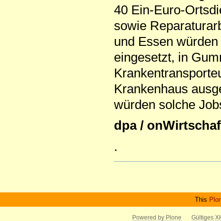
40 Ein-Euro-Ortsdi
sowie Reparaturarb
und Essen würden E
eingesetzt, in Gum
Krankentransporteu
Krankenhaus ausge
würden solche Jobs
dpa / onWirtschaf
.
Artikelaktionen
This
Plo
Powered by Plone
Gültiges 