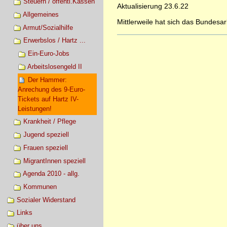
Steuern / öffentl.Kassen
Aktualisierung 23.6.22
Allgemeines
Mittlerweile hat sich das Bundes
Armut/Sozialhilfe
Artikelaktionen
Erwerbslos / Hartz ...
Ein-Euro-Jobs
Arbeitslosengeld II
Der Hammer:
Anrechung des 9-Euro-
Tickets auf Hartz IV-
Leistungen!
Krankheit / Pflege
Jugend speziell
Frauen speziell
MigrantInnen speziell
Agenda 2010 - allg.
Kommunen
Sozialer Widerstand
Links
über uns