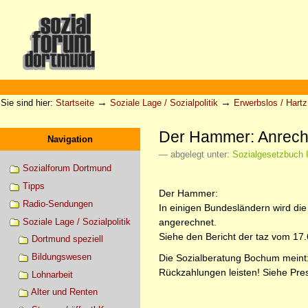
Direkt
zum
Inhalt
|
Direkt
zur
Sektionen
Benutzerspezifische
Navigation
Werkzeuge
→
→
Sie sind hier:
Startseite
Soziale Lage / Sozialpolitik
Erwerbslos / Hartz 
Der Hammer: Anrechu
Navigation
— abgelegt unter:
Sozialgesetzbuch I
Sozialforum Dortmund
Tipps
Der Hammer:
Radio-Sendungen
In einigen Bundesländern wird die
Soziale Lage / Sozialpolitik
angerechnet.
Siehe den Bericht der taz vom 17
Dortmund speziell
Bildungswesen
Die Sozialberatung Bochum meint:
Rückzahlungen leisten! Siehe Pre
Lohnarbeit
Alter und Renten