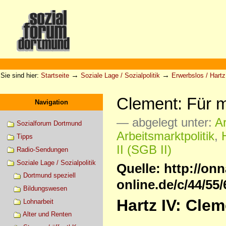
Direkt
zum
Inhalt
|
Direkt
zur
Sektionen
Benutzerspezifische
Navigation
Werkzeuge
→
→
Sie sind hier:
Startseite
Soziale Lage / Sozialpolitik
Erwerbslos / Hartz 
Clement: Für m
Navigation
— abgelegt unter:
Ar
Sozialforum Dortmund
Arbeitsmarktpolitik
,
Tipps
II (SGB II)
Radio-Sendungen
Soziale Lage / Sozialpolitik
Quelle: http://onn
Dortmund speziell
online.de/c/44/55
Bildungswesen
Hartz IV: Clem
Lohnarbeit
Alter und Renten