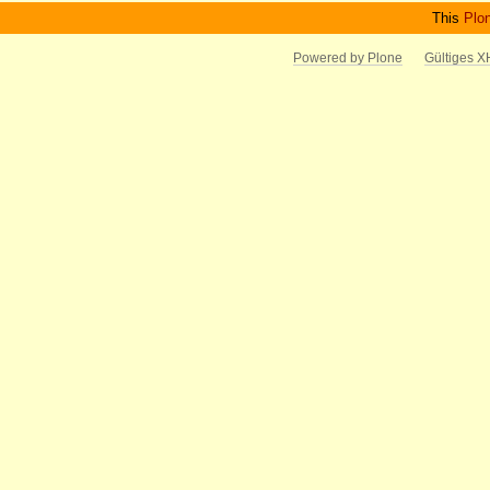
This
Plo
Powered by Plone
Gültiges 