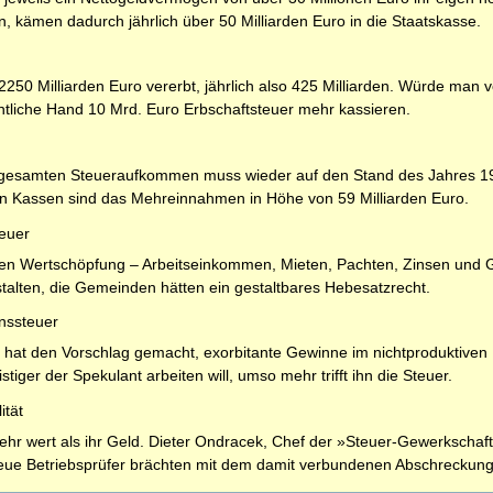
n, kämen dadurch jährlich über 50 Milliarden Euro in die Staatskasse.
0 Milliarden Euro vererbt, jährlich also 425 Milliarden. Würde man v
fentliche Hand 10 Mrd. Euro Erbschaftsteuer mehr kassieren.
 gesamten Steueraufkommen muss wieder auf den Stand des Jahres 19
ichen Kassen sind das Mehreinnahmen in Höhe von 59 Milliarden Euro.
euer
hen Wertschöpfung – Arbeitseinkommen, Mieten, Pachten, Zinsen und G
stalten, die Gemeinden hätten ein gestaltbares Hebesatzrecht.
nssteuer
 hat den Vorschlag gemacht, exorbitante Gewinne im nichtproduktiven 
stiger der Spekulant arbeiten will, umso mehr trifft ihn die Steuer.
ität
hr wert als ihr Geld. Dieter Ondracek, Chef der »Steuer-Gewerkschaft
eue Betriebsprüfer brächten mit dem damit verbundenen Abschreckung