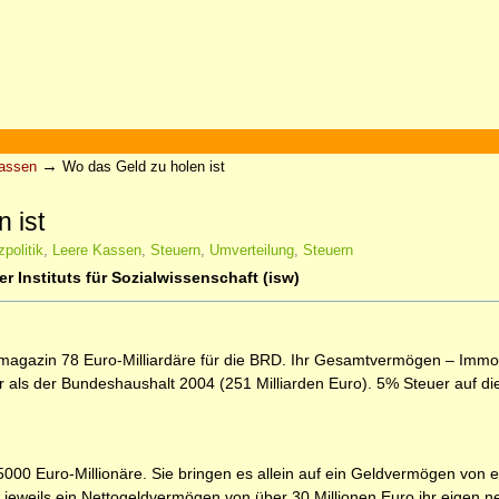
→
Kassen
Wo das Geld zu holen ist
 ist
politik
,
Leere Kassen
,
Steuern
,
Umverteilung
,
Steuern
 Instituts für Sozialwissenschaft (isw)
agazin 78 Euro-Milliardäre für die BRD. Ihr Gesamtvermögen – Immob
 als der Bundeshaushalt 2004 (251 Milliarden Euro). 5% Steuer auf dies
.
000 Euro-Millionäre. Sie bringen es allein auf ein Geldvermögen von et
ie jeweils ein Nettogeldvermögen von über 30 Millionen Euro ihr eigen