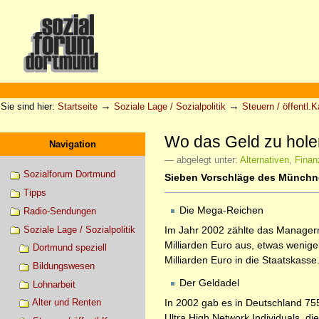
Direkt
zum
Inhalt
|
Direkt
zur
Sektionen
Benutzerspezifische
Navigation
Werkzeuge
→
→
Sie sind hier:
Startseite
Soziale Lage / Sozialpolitik
Steuern / öffentl.
Wo das Geld zu holen
Navigation
— abgelegt unter:
Alternativen
,
Finanz
Sozialforum Dortmund
Sieben Vorschläge des Münchner
Tipps
Die Mega-Reichen
Radio-Sendungen
Soziale Lage / Sozialpolitik
Im Jahr 2002 zählte das Managerm
Milliarden Euro aus, etwas weniger
Dortmund speziell
Milliarden Euro in die Staatskasse
Bildungswesen
Der Geldadel
Lohnarbeit
In 2002 gab es in Deutschland 755
Alter und Renten
Ultra High Network Individuals, d