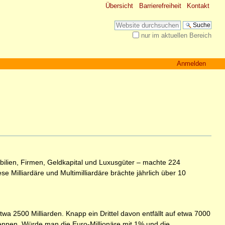
Übersicht
Barrierefreiheit
Kontakt
Website durchsuchen
nur im aktuellen Bereich
Erweiterte Suche…
Anmelden
ilien, Firmen, Geldkapital und Luxusgüter – machte 224
e Milliardäre und Multimilliardäre brächte jährlich über 10
wa 2500 Milliarden. Knapp ein Drittel davon entfällt auf etwa 7000
 nennen. Würde man die Euro-Millionäre mit 1% und die