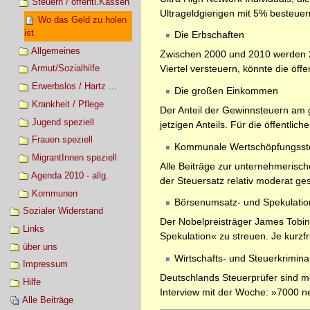
Steuern / öffentl.Kassen
Ultrageldgierigen mit 5% besteuer
Wo das Geld zu holen
ist
Die Erbschaften
Allgemeines
Zwischen 2000 und 2010 werden 225
Armut/Sozialhilfe
Viertel versteuern, könnte die öf
Erwerbslos / Hartz ...
Die großen Einkommen
Krankheit / Pflege
Der Anteil der Gewinnsteuern am
Jugend speziell
jetzigen Anteils. Für die öffentl
Frauen speziell
Kommunale Wertschöpfungsst
MigrantInnen speziell
Alle Beiträge zur unternehmerisc
Agenda 2010 - allg.
der Steuersatz relativ moderat ge
Kommunen
Börsenumsatz- und Spekulatio
Sozialer Widerstand
Der Nobelpreisträger James Tobin
Links
Spekulation« zu streuen. Je kurzfri
über uns
Wirtschafts- und Steuerkriminal
Impressum
Deutschlands Steuerprüfer sind me
Hilfe
Interview mit der Woche: »7000 n
Alle Beiträge