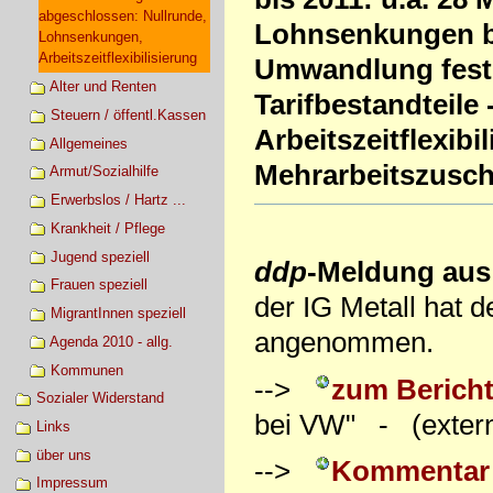
abgeschlossen: Nullrunde,
Lohnsenkungen be
Lohnsenkungen,
Arbeitszeitflexibilisierung
Umwandlung feste
Alter und Renten
Tarifbestandteile
Steuern / öffentl.Kassen
Arbeitszeitflexibi
Allgemeines
Mehrarbeitszusch
Armut/Sozialhilfe
Erwerbslos / Hartz ...
Krankheit / Pflege
Jugend speziell
ddp
-Meldung au
Frauen speziell
der IG Metall hat 
MigrantInnen speziell
angenommen.
Agenda 2010 - allg.
Kommunen
-->
zum Bericht
Sozialer Widerstand
bei VW" - (extern
Links
über uns
-->
Kommentar 
Impressum