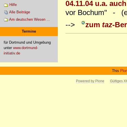
04.11.04 u.a. auch 
Hilfe
vor Bochum" - (ex
Alle Beiträge
Am deutschen Wesen ...
-->
zum
taz
-Ber
Termine
Artikelaktionen
für Dortmund und Umgebung
unter
www.dortmund-
initiativ.de
This
Plo
Powered by Plone
Gültiges 