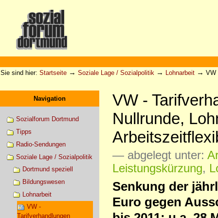
Direkt
zum
Inhalt
|
Direkt
zur
Sektionen
Benutzerspezifische
Navigation
Werkzeuge
→
→
→
Sie sind hier:
Startseite
Soziale Lage / Sozialpolitik
Lohnarbeit
VW -
VW - Tarifver
Navigation
Nullrunde, Lo
Sozialforum Dortmund
Arbeitszeitflexi
Tipps
Radio-Sendungen
— abgelegt unter:
Ar
Soziale Lage / Sozialpolitik
Leistungskürzung
,
L
Dortmund speziell
Bildungswesen
Senkung der jährl
Lohnarbeit
Euro gegen Aussc
VW -
bis 2011: u.a. 28
Tarifverhandlungen