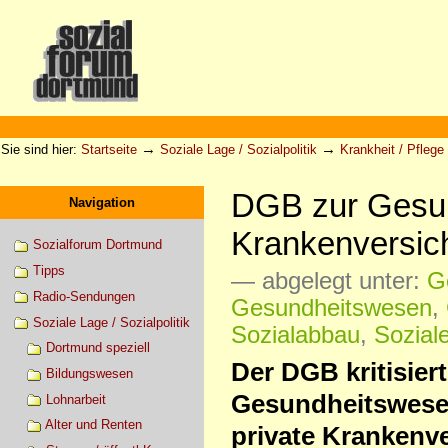
Direkt
zum
Inhalt
|
Direkt
zur
Sektionen
Benutzerspezifische
Navigation
Werkzeuge
→
→
Sie sind hier:
Startseite
Soziale Lage / Sozialpolitik
Krankheit / Pflege
DGB zur Gesun
Navigation
Krankenversic
Sozialforum Dortmund
Tipps
— abgelegt unter:
G
Radio-Sendungen
Gesundheitswesen
,
Soziale Lage / Sozialpolitik
Sozialabbau
,
Sozial
Dortmund speziell
Der DGB kritisier
Bildungswesen
Gesundheitswesen
Lohnarbeit
Alter und Renten
private Krankenve