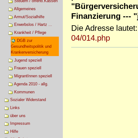
Steuern / öffentl.Kassen
"Bürgerversicher
Allgemeines
Finanzierung --- 
Armut/Sozialhilfe
Erwerbslos / Hartz ...
Die Adresse lautet:
Krankheit / Pflege
04/014.php
DGB zur
Gesundheitspolitik und
Artikelaktionen
Krankenversicherung
Jugend speziell
Frauen speziell
MigrantInnen speziell
Agenda 2010 - allg.
Kommunen
Sozialer Widerstand
Links
über uns
Impressum
Hilfe