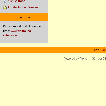
Alle Beiträge
Am deutschen Wesen ...
Termine
für Dortmund und Umgebung
unter
www.dortmund-
initiativ.de
This
Plo
Powered by Plone
Gültiges 