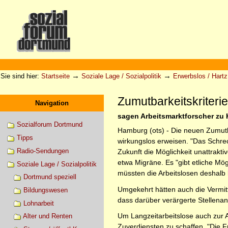
Direkt
zum
Inhalt
|
Direkt
zur
Sektionen
Benutzerspezifische
Navigation
Werkzeuge
→
→
Sie sind hier:
Startseite
Soziale Lage / Sozialpolitik
Erwerbslos / Hartz 
Zumutbarkeitskriterie
Navigation
sagen Arbeitsmarktforscher zu H
Sozialforum Dortmund
Hamburg (ots) - Die neuen Zumutbar
Tipps
wirkungslos erweisen. "Das Schrec
Radio-Sendungen
Zukunft die Möglichkeit unattrakt
etwa Migräne. Es "gibt etliche Mö
Soziale Lage / Sozialpolitik
müssten die Arbeitslosen deshalb k
Dortmund speziell
Umgekehrt hätten auch die Vermitt
Bildungswesen
dass darüber verärgerte Stellenan
Lohnarbeit
Um Langzeitarbeitslose auch zur A
Alter und Renten
Zuverdiensten zu schaffen. "Die Fr