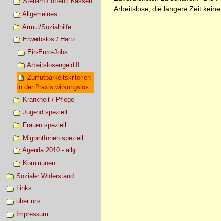
Steuern / öffentl.Kassen
Arbeitslose, die längere Zeit kei
Allgemeines
Artikelaktionen
Armut/Sozialhilfe
Erwerbslos / Hartz ...
Ein-Euro-Jobs
Arbeitslosengeld II
Zumutbarkeitskriterien
in der Praxis wirkungslos
Krankheit / Pflege
Jugend speziell
Frauen speziell
MigrantInnen speziell
Agenda 2010 - allg.
Kommunen
Sozialer Widerstand
Links
über uns
Impressum