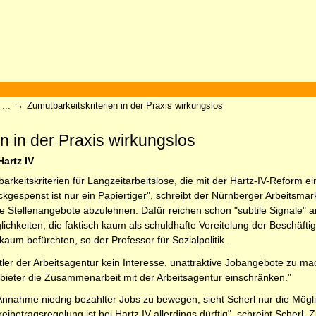
→
...
Zumutbarkeitskriterien in der Praxis wirkungslos
n in der Praxis wirkungslos
artz IV
keitskriterien für Langzeitarbeitslose, die mit der Hartz-IV-Reform ei
kgespenst ist nur ein Papiertiger", schreibt der Nürnberger Arbeitsmar
ive Stellenangebote abzulehnen. Dafür reichen schon "subtile Signale"
glichkeiten, die faktisch kaum als schuldhafte Vereitelung der Beschä
aum befürchten, so der Professor für Sozialpolitik.
ler der Arbeitsagentur kein Interesse, unattraktive Jobangebote zu mac
bieter die Zusammenarbeit mit der Arbeitsagentur einschränken."
nnahme niedrig bezahlter Jobs zu bewegen, sieht Scherl nur die Mögli
eibetragsregelung ist bei Hartz IV allerdings dürftig", schreibt Scherl.