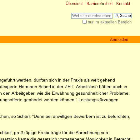
Übersicht
Barrierefreiheit
Kontakt
Website durchsuchen
nur im aktuellen Bereich
Erweiterte Suche…
Anmelden
ngeführt werden, dürften sich in der Praxis als weit gehend
ktexperte Hermann Scherl in der ZEIT. Arbeitslose hätten auch in
 an den Arbeitgeber, wie die Erwähnung gesundheitlicher Probleme,
ftigungsofferte geahndet werden können." Leistungskürzungen
hen, so Scherl: "Denn bei unwilligen Bewerbern ist zu befürchten,
chkeit, großzügige Freibeträge für die Anrechnung von
 Zusätzlich käme die gesetzlich vorgesehene Möglichkeit in Betracht,