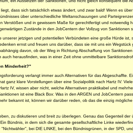
rium, ein Aussetzen der Sanktionen, und nicht gleich konsequent die A
 liegt, dass sich tatsächlich etwas ändert, und zwar bald! Wenn es übe
 Bündnisses über unterschiedliche Weltanschauungen und Parteigrenz
en Verstößen und in gewissem Maße für gerechtfertigt und notwendig h
gegenwärtigen Zustände in den JobCentern der Vollzug von Sanktionen 
e unserer jetzigen und potentiellen Verbündeten eine große Hürde ist, si
edenken ernst und freuen uns darüber, dass sie mit uns ein Wegstüc
unabhängig davon, ob der Weg in Richtung Abschaffung von Sanktione
auch herausfinden, was in einer Zeit ohne unmittelbare Sanktionsdroh
en Minderheit?"
gsforderung verlangt immer auch Alternativen für das Abgeschaffte. Ein
 hat ganz klare Vorstellungen über eine Sozialpolitik nach Hartz IV. Vie
z IV, wissen aber nicht, welche Alternativen praktikabel und mehrheit
Sanktionen ist eine Black Box: Was in den ARGEN und JobCentern passi
 bekannt ist, können wir darüber reden, ob das die einzig mögliche Ant
eben, zu diskutieren und breit zu überlegen. Genau das Gegenteil der 
Ein Bündnis, in dem sich die gesamte gesellschaftliche Linke wiederfinde
r "Nichtwähler", bei DIE LINKE, bei den Bündnisgrünen, in der SPD, und