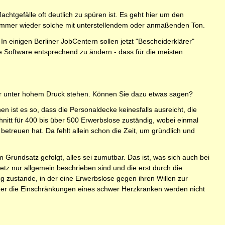
Machtgefälle oft deutlich zu spüren ist. Es geht hier um den
 immer wieder solche mit unterstellendem oder anmaßenden Ton.
n einigen Berliner JobCentern sollen jetzt "Bescheiderklärer"
e Software entsprechend zu ändern - dass für die meisten
iter unter hohem Druck stehen. Können Sie dazu etwas sagen?
en ist es so, dass die Personaldecke keinesfalls ausreicht, die
hnitt für 400 bis über 500 Erwerbslose zuständig, wobei einmal
treuen hat. Da fehlt allein schon die Zeit, um gründlich und
rundsatz gefolgt, alles sei zumutbar. Das ist, was sich auch bei
etz nur allgemein beschrieben sind und die erst durch die
zustande, in der eine Erwerbslose gegen ihren Willen zur
, oder die Einschränkungen eines schwer Herzkranken werden nicht