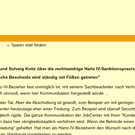
→
...
Sparen statt fördern
und Solveig Koitz über die rechtswidrige Hartz IV-Sanktionspraxis.
che Bescheide wird ständig mit Füßen getreten"
-IV-Bezieher fast unmöglich ist, mit seinem Sachbearbeiter nach Verhän
sinnvoll, wenn hier Kommunikation hergestellt würde ...
der Tat. Aber die Abschottung ist gewollt, zum Beispiel um mit geringe
ter heutzutage eher einer Festung. Zum Beispiel sind überall Securit
 gleich rigide. Die ganze Kommunikation der JobCenter mit ihren "Kunden
 dass hier obrigkeitsstaatlich verfahren wird: Wenn die Behörde einen
ladung" geheftet. Hat man als Hartz-IV-Bezieherin den Wunsch nach d
 um überhaupt vorgelassen zu werden.