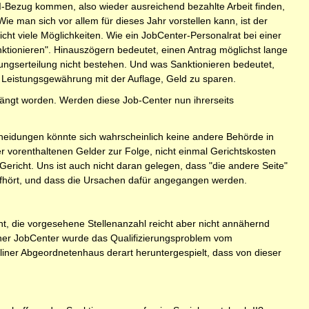
I-Bezug kommen, also wieder ausreichend bezahlte Arbeit finden,
ie man sich vor allem für dieses Jahr vorstellen kann, ist der
cht viele Möglichkeiten. Wie ein JobCenter-Personalrat bei einer
nktionieren". Hinauszögern bedeutet, einen Antrag möglichst lange
tungserteilung nicht bestehen. Und was Sanktionieren bedeutet,
und Leistungsgewährung mit der Auflage, Geld zu sparen.
rhängt worden. Werden diese Job-Center nun ihrerseits
heidungen könnte sich wahrscheinlich keine andere Behörde in
r vorenthaltenen Gelder zur Folge, nicht einmal Gerichtskosten
richt. Uns ist auch nicht daran gelegen, dass "die andere Seite"
aufhört, und dass die Ursachen dafür angegangen werden.
nt, die vorgesehene Stellenanzahl reicht aber nicht annähernd
liner JobCenter wurde das Qualifizierungsproblem vom
liner Abgeordnetenhaus derart heruntergespielt, dass von dieser