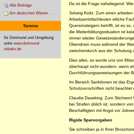
Da ist die Frage naheliegend: Wie
Alle Beiträge
Solveig Koitz: Zum einen arbeiten
Am deutschen Wesen ...
Arbeitsamtsfachleuten etliche Fa
Quereinsteigern betrifft, ist es s
Termine
die Weiterbildungssituation ist ka
für Dortmund und Umgebung
immer wieder Gesetzesänderungen
unter
www.dortmund-
Obendrein muss während der Weiter
initiativ.de
zwischendurch aus der Schulung an
Dies alles, so wurde uns von Mita
überhaupt nicht wundern, wenn etl
Durchführungsanweisungen der BA 
Im Bereich Sanktionen ist das Erg
Schutzvorschriften nicht beachtet
Claudia Daseking: Zum Stichwort W
bei Strafen üblich ist, sondern v
Beschäftigten mit Angst vor Jobver
Rigide Sparvorgaben
Sie schreiben ja in Ihrer Brosch