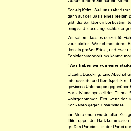
Warum fordern Sie nur ein Morato
Solveig Koitz: Weil uns sehr daran
dann auf der Basis eines breiten
gibt, die Sanktionen bei bestimmt
einig sind, dass angesichts der 
Wir sehen, dass es derzeit für viel
vorzustellen. Wir nehmen deren B
das ein großer Erfolg, und zwar 
Sanktionsmoratoriums könnte man 
"Was haben wir von einer stark
Claudia Daseking: Eine Abschaffun
Interessierte und Berufspolitiker -
gewisses Unbehagen gegenüber Hart
Hartz IV und speziell das Thema 
wahrgenommen. Erst, wenn das mehr
Schikanen gegen Erwerbslose.
Ein Moratorium würde allen Zeit g
Elitetruppe, der Hartzkommission. 
großen Parteien - in der Partei de