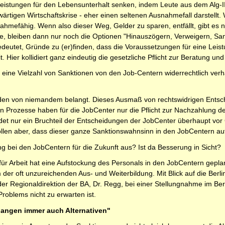
eistungen für den Lebensunterhalt senken, indem Leute aus dem Alg-I
ärtigen Wirtschaftskrise - eher einen seltenen Ausnahmefall darstellt. W
ahmefähig. Wenn also dieser Weg, Gelder zu sparen, entfällt, gibt es ni
agte, bleiben dann nur noch die Optionen "Hinauszögern, Verweigern, Sa
edeutet, Gründe zu (er)finden, dass die Voraussetzungen für eine Leis
t. Hier kollidiert ganz eindeutig die gesetzliche Pflicht zur Beratung 
st eine Vielzahl von Sanktionen von den Job-Centern widerrechtlich ve
rden von niemandem belangt. Dieses Ausmaß von rechtswidrigen Entsc
en Prozesse haben für die JobCenter nur die Pflicht zur Nachzahlung de
t nur ein Bruchteil der Entscheidungen der JobCenter überhaupt vor Ge
 wollen aber, dass dieser ganze Sanktionswahnsinn in den JobCentern 
g bei den JobCentern für die Zukunft aus? Ist da Besserung in Sicht?
für Arbeit hat eine Aufstockung des Personals in den JobCentern gepla
der oft unzureichenden Aus- und Weiterbildung. Mit Blick auf die Ber
r Regionaldirektion der BA, Dr. Regg, bei einer Stellungnahme im Ber
roblems nicht zu erwarten ist.
angen immer auch Alternativen"