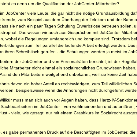
 steht es denn um die Qualifkation der JobCenter-Mitarbeiter?
 im JobCenter viele Leute, die gar nicht die nötige Grundausbildung da
chfremde, zum Beispiel aus dem Überhang der Telekom und der Bahn o
o, dass sie nach ein paar Tagen Schulung Erwerbslose betreuen sollen, u
tastrophal. Das wissen wir auch aus Gesprächen mit JobCenter-Mitarbeite
, wobei die Regelungen umfangreich und komplex sind. Trotzdem beko
bildungen zum Teil parallel die laufende Arbeit erledigt werden. Das
 ihren Schreibtisch gerufen - die Schulungen werden ja meist im JobC
rbeitern der JobCenter und von Personalräten berichtet, ist der Regel
iche Mitarbeiter nicht einmal ein sozialrechtliches Grundwissen haben
sind den Mitarbeitern weitgehend unbekannt, weil sie keine Zeit haben
ebnis davon ein hoher Anteil an rechtswidrigen, zum Teil willkürlichen
 werden, beispielsweise wenn die Anhörungen nicht durchgeführt werde
illkür muss man sich auch vor Augen halten, dass Hartz-IV-Sanktionen
on Sachbearbeitern im JobCenter - von wohlmeinenden und autoritären, 
lust - viele, wie gesagt, nur mit einem Crashkurs im Sozialrecht ausgest
üre, es gäbe permanenten Druck auf die Beschäftigten im JobCenter, di