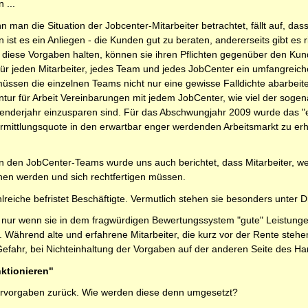
 ...
an die Situation der Jobcenter-Mitarbeiter betrachtet, fällt auf, dass e
n ist es ein Anliegen - die Kunden gut zu beraten, andererseits gibt e
 diese Vorgaben halten, können sie ihren Pflichten gegenüber den K
für jeden Mitarbeiter, jedes Team und jedes JobCenter ein umfangreich
üssen die einzelnen Teams nicht nur eine gewisse Falldichte abarbeit
tur für Arbeit Vereinbarungen mit jedem JobCenter, wie viel der sogena
lenderjahr einzusparen sind. Für das Abschwungjahr 2009 wurde das "e
ermittlungsquote in den erwartbar enger werdenden Arbeitsmarkt zu er
n den JobCenter-Teams wurde uns auch berichtet, dass Mitarbeiter, wen
en werden und sich rechtfertigen müssen.
reiche befristet Beschäftigte. Vermutlich stehen sie besonders unter Dr
n nur wenn sie in dem fragwürdigen Bewertungssystem "gute" Leistung
. Während alte und erfahrene Mitarbeiter, die kurz vor der Rente stehen,
 Gefahr, bei Nichteinhaltung der Vorgaben auf der anderen Seite des Ha
ktionieren"
rvorgaben zurück. Wie werden diese denn umgesetzt?