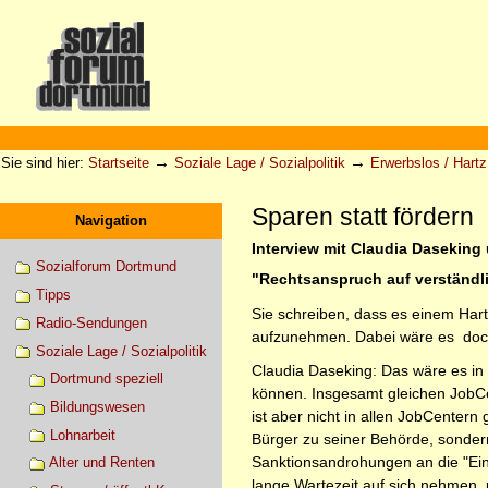
Direkt
zum
Inhalt
|
Direkt
zur
Sektionen
Benutzerspezifische
Navigation
Werkzeuge
→
→
Sie sind hier:
Startseite
Soziale Lage / Sozialpolitik
Erwerbslos / Hartz 
Sparen statt fördern
Navigation
Interview mit Claudia Daseking 
Sozialforum Dortmund
"Rechtsanspruch auf verständli
Tipps
Sie schreiben, dass es einem Hartz
Radio-Sendungen
aufzunehmen. Dabei wäre es doch 
Soziale Lage / Sozialpolitik
Claudia Daseking: Das wäre es in 
Dortmund speziell
können. Insgesamt gleichen JobCen
Bildungswesen
ist aber nicht in allen JobCentern
Lohnarbeit
Bürger zu seiner Behörde, sondern
Sanktionsandrohungen an die "Ein
Alter und Renten
lange Wartezeit auf sich nehmen,