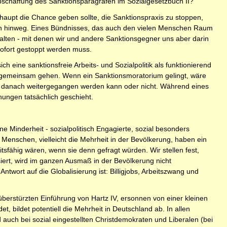
bschaffung des Sanktionsparagrafen im Sozialgesetzbuch II?
rhaupt die Chance geben sollte, die Sanktionspraxis zu stoppen,
en hinweg. Eines Bündnisses, das auch den vielen Menschen Raum
alten - mit denen wir und andere Sanktionsgegner uns aber darin
sofort gestoppt werden muss.
ch eine sanktionsfreie Arbeits- und Sozialpolitik als funktionierend
k gemeinsam gehen. Wenn ein Sanktionsmoratorium gelingt, wäre
n danach weitergegangen werden kann oder nicht. Während eines
ungen tatsächlich geschieht.
e Minderheit - sozialpolitisch Engagierte, sozial besonders
le Menschen, vielleicht die Mehrheit in der Bevölkerung, haben ein
sfähig wären, wenn sie denn gefragt würden. Wir stellen fest,
ert, wird im ganzen Ausmaß in der Bevölkerung nicht
wort auf die Globalisierung ist: Billigjobs, Arbeitszwang und
überstürzten Einführung von Hartz IV, ersonnen von einer kleinen
t, bildet potentiell die Mehrheit in Deutschland ab. In allen
 auch bei sozial eingestellten Christdemokraten und Liberalen (bei