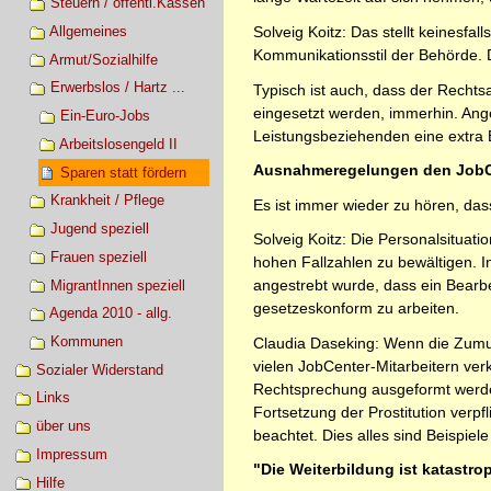
Steuern / öffentl.Kassen
Allgemeines
Solveig Koitz: Das stellt keinesfal
Kommunikationsstil der Behörde. 
Armut/Sozialhilfe
Erwerbslos / Hartz ...
Typisch ist auch, dass der Rechtsa
eingesetzt werden, immerhin. Ange
Ein-Euro-Jobs
Leistungsbeziehenden eine extra Erk
Arbeitslosengeld II
Ausnahmeregelungen den JobCe
Sparen statt fördern
Krankheit / Pflege
Es ist immer wieder zu hören, da
Jugend speziell
Solveig Koitz: Die Personalsituati
Frauen speziell
hohen Fallzahlen zu bewältigen. I
angestrebt wurde, dass ein Bearbe
MigrantInnen speziell
gesetzeskonform zu arbeiten.
Agenda 2010 - allg.
Kommunen
Claudia Daseking: Wenn die Zumut
vielen JobCenter-Mitarbeitern ver
Sozialer Widerstand
Rechtsprechung ausgeformt werden
Links
Fortsetzung der Prostitution verp
über uns
beachtet. Dies alles sind Beispiel
Impressum
"Die Weiterbildung ist katastro
Hilfe