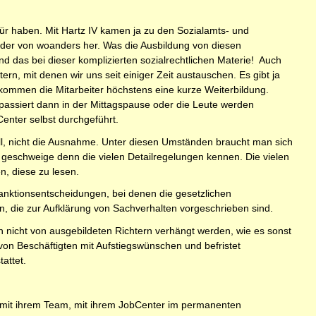
für haben. Mit Hartz IV kamen ja zu den Sozialamts- und
der von woanders her. Was die Ausbildung von diesen
nd das bei dieser komplizierten sozialrechtlichen Materie! Auch
rn, mit denen wir uns seit einiger Zeit austauschen. Es gibt ja
mmen die Mitarbeiter höchstens eine kurze Weiterbildung.
 passiert dann in der Mittagspause oder die Leute werden
enter selbst durchgeführt.
fall, nicht die Ausnahme. Unter diesen Umständen braucht man sich
, geschweige denn die vielen Detailregelungen kennen. Die vielen
, diese zu lesen.
 Sanktionsentscheidungen, bei denen die gesetzlichen
n, die zur Aufklärung von Sachverhalten vorgeschrieben sind.
 nicht von ausgebildeten Richtern verhängt werden, wie es sonst
von Beschäftigten mit Aufstiegswünschen und befristet
attet.
e mit ihrem Team, mit ihrem JobCenter im permanenten