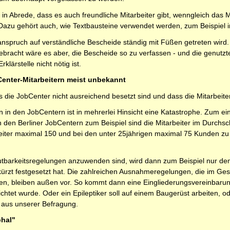
ls in Abrede, dass es auch freundliche Mitarbeiter gibt, wenngleich das 
Dazu gehört auch, wie Textbausteine verwendet werden, zum Beispiel
nspruch auf verständliche Bescheide ständig mit Füßen getreten wird. I
bracht wäre es aber, die Bescheide so zu verfassen - und die genutzt
lärstelle nicht nötig ist.
nter-Mitarbeitern meist unbekannt
ss die JobCenter nicht ausreichend besetzt sind und dass die Mitarbe
on in den JobCentern ist in mehrerlei Hinsicht eine Katastrophe. Zum ein
n den Berliner JobCentern zum Beispiel sind die Mitarbeiter im Durchsc
iter maximal 150 und bei den unter 25jährigen maximal 75 Kunden zu be
barkeitsregelungen anzuwenden sind, wird dann zum Beispiel nur dem G
kürzt festgesetzt hat. Die zahlreichen Ausnahmeregelungen, die im Ges
, bleiben außen vor. So kommt dann eine Eingliederungsvereinbarung 
flichtet wurde. Oder ein Epileptiker soll auf einem Baugerüst arbeiten
e aus unserer Befragung.
phal"