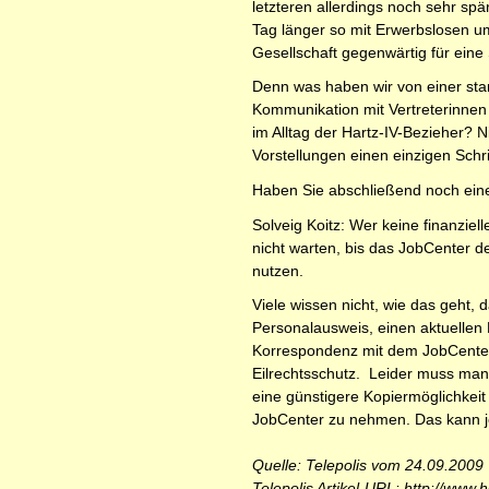
letzteren allerdings noch sehr spä
Tag länger so mit Erwerbslosen u
Gesellschaft gegenwärtig für eine 
Denn was haben wir von einer star
Kommunikation mit Vertreterinnen w
im Alltag der Hartz-IV-Bezieher? 
Vorstellungen einen einzigen Sch
Haben Sie abschließend noch einen
Solveig Koitz: Wer keine finanzi
nicht warten, bis das JobCenter de
nutzen.
Viele wissen nicht, wie das geht, 
Personalausweis, einen aktuellen
Korrespondenz mit dem JobCenter -
Eilrechtsschutz. Leider muss man 
eine günstigere Kopiermöglichkeit 
JobCenter zu nehmen. Das kann je
Quelle: Telepolis vom 24.09.2009
Telepolis Artikel-URL: http://www.h