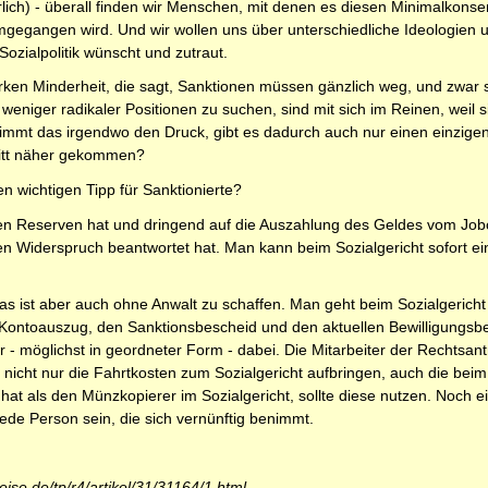
rlich) - überall finden wir Menschen, mit denen es diesen Minimalkonse
mgegangen wird. Und wir wollen uns über unterschiedliche Ideologien
Sozialpolitik wünscht und zutraut.
ken Minderheit, die sagt, Sanktionen müssen gänzlich weg, und zwar so
eniger radikaler Positionen zu suchen, sind mit sich im Reinen, weil s
Nimmt das irgendwo den Druck, gibt es dadurch auch nur einen einzigen
ritt näher gekommen?
 wichtigen Tipp für Sanktionierte?
ellen Reserven hat und dringend auf die Auszahlung des Geldes vom Jo
n Widerspruch beantwortet hat. Man kann beim Sozialgericht sofort eine
das ist aber auch ohne Anwalt zu schaffen. Man geht beim Sozialgericht
 Kontoauszug, den Sanktionsbescheid und den aktuellen Bewilligungsbe
 möglichst in geordneter Form - dabei. Die Mitarbeiter der Rechtsant
nicht nur die Fahrtkosten zum Sozialgericht aufbringen, auch die bei
hat als den Münzkopierer im Sozialgericht, sollte diese nutzen. Noch ei
de Person sein, die sich vernünftig benimmt.
eise.de/tp/r4/artikel/31/31164/1.html