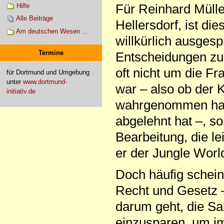
Für Reinhard Mülle
Hilfe
Alle Beiträge
Hellersdorf, ist di
Am deutschen Wesen ...
willkürlich ausges
Termine
Entscheidungen zu 
oft nicht um die Fr
für Dortmund und Umgebung
unter
www.dortmund-
war – also ob der K
initiativ.de
wahrgenommen hat 
abgelehnt hat –, so
Bearbeitung, die l
er der Jungle Worl
Doch häufig schein
Recht und Gesetz 
darum geht, die S
einzusparen, um i