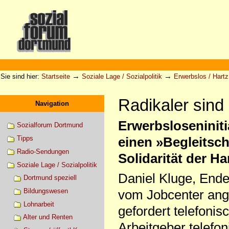
Direkt
zum
Inhalt
|
Direkt
zur
Sektionen
Benutzerspezifische
Navigation
Werkzeuge
→
→
Sie sind hier:
Startseite
Soziale Lage / Sozialpolitik
Erwerbslos / Hartz 
Radikaler sind
Navigation
Erwerbsloseninit
Sozialforum Dortmund
Tipps
einen »Begleitsch
Radio-Sendungen
Solidarität der H
Soziale Lage / Sozialpolitik
Daniel Kluge, Ende
Dortmund speziell
Bildungswesen
vom Jobcenter ange
Lohnarbeit
gefordert telefonis
Alter und Renten
Arbeitgeber telefon