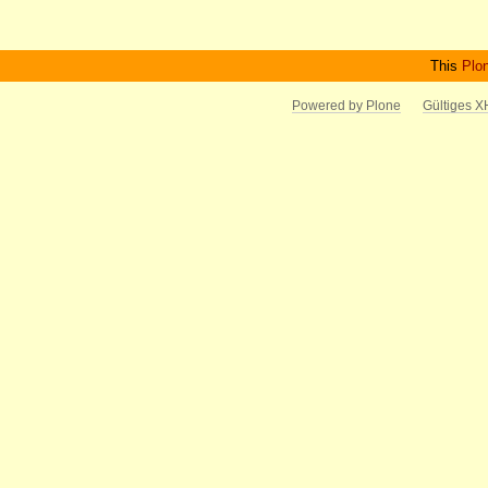
This
Plo
Powered by Plone
Gültiges 