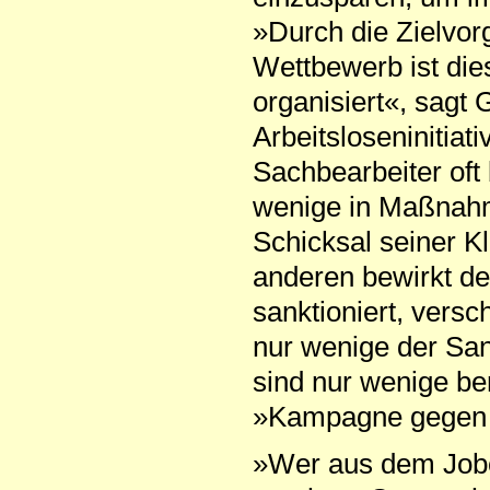
»Durch die Zielvor
Wettbewerb ist die
organisiert«, sagt
Arbeitsloseninitia
Sachbe­arbeiter oft
wenige in Maßnahm
Schicksal seiner K
anderen bewirkt de
sanktioniert, versc
nur wenige der San
sind nur wenige ber
»Kampagne gegen H
»Wer aus dem Jobc