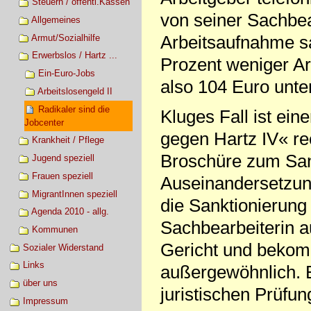
Steuern / öffentl.Kassen
von seiner Sachbea
Allgemeines
Arbeitsaufnahme sa
Armut/Sozialhilfe
Erwerbslos / Hartz ...
Prozent weniger Ar
Ein-Euro-Jobs
also 104 Euro unt
Arbeitslosengeld II
Radikaler sind die
Kluges Fall ist ein
Jobcenter
gegen Hartz IV« rec
Krankheit / Pflege
Broschüre zum San
Jugend speziell
Frauen speziell
Auseinandersetzung
MigrantInnen speziell
die Sanktionierung w
Agenda 2010 - allg.
Sachbearbeiterin a
Kommunen
Gericht und bekomm
Sozialer Widerstand
Links
außergewöhnlich. E
über uns
juristischen Prüfun
Impressum