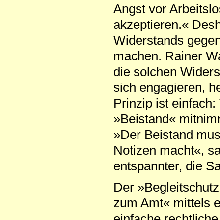
Angst vor Arbeitsl
akzeptieren.« Desha
Widerstands gege
machen. Rainer Wah
die solchen Widers
sich engagieren, h
Prinzip ist einfac
»Beistand« mitnimm
»Der Beistand muss 
Notizen macht«, sa
entspannter, die Sa
Der »Begleitschutz
zum Amt« mittels ei
einfache rechtlich