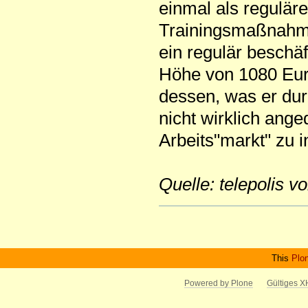
einmal als regulär
Trainingsmaßnahme
ein regulär beschäf
Höhe von 1080 Euro
dessen, was er dur
nicht wirklich ange
Arbeits"markt" zu i
Quelle: telepolis 
Artikelaktionen
This
Plo
Powered by Plone
Gültiges 