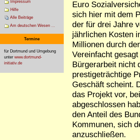
Impressum
Euro Sozialversich
Hilfe
sich hier mit dem P
Alle Beiträge
der für drei Jahre 
Am deutschen Wesen ...
jährlichen Kosten 
Termine
Millionen durch de
für Dortmund und Umgebung
Vereinfacht gesagt
unter
www.dortmund-
Bürgerarbeit nicht
initiativ.de
prestigeträchtige P
Geschäft scheint.
das Projekt vor, be
abgeschlossen habe
den Anteil des Bun
Kommunen, sich de
anzuschließen.