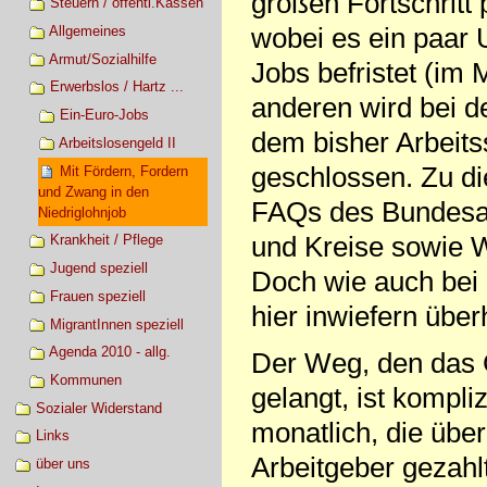
großen Fortschritt 
Steuern / öffentl.Kassen
wobei es ein paar 
Allgemeines
Armut/Sozialhilfe
Jobs befristet (im 
Erwerbslos / Hartz ...
anderen wird bei d
Ein-Euro-Jobs
dem bisher Arbeit
Arbeitslosengeld II
geschlossen. Zu die
Mit Fördern, Fordern
und Zwang in den
FAQs des Bundesar
Niedriglohnjob
und Kreise sowie W
Krankheit / Pflege
Jugend speziell
Doch wie auch bei 
Frauen speziell
hier inwiefern über
MigrantInnen speziell
Agenda 2010 - allg.
Der Weg, den das G
Kommunen
gelangt, ist kompli
Sozialer Widerstand
monatlich, die üb
Links
Arbeitgeber gezahl
über uns