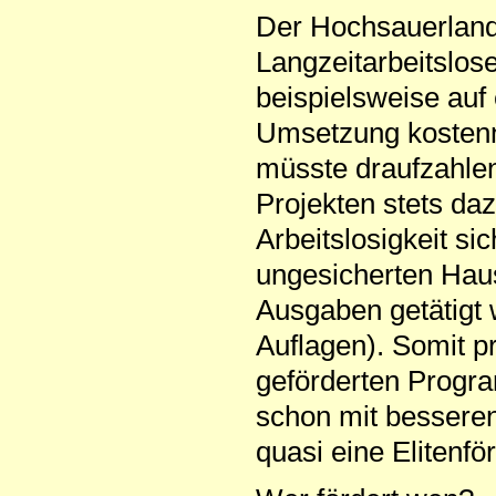
Der Hochsauerland
Langzeitarbeitslose
beispielsweise auf
Umsetzung kostenn
müsste draufzahlen
Projekten stets da
Arbeitslosigkeit si
ungesicherten Hau
Ausgaben getätigt w
Auflagen). Somit p
geförderten Progr
schon mit besseren
quasi eine Eliten