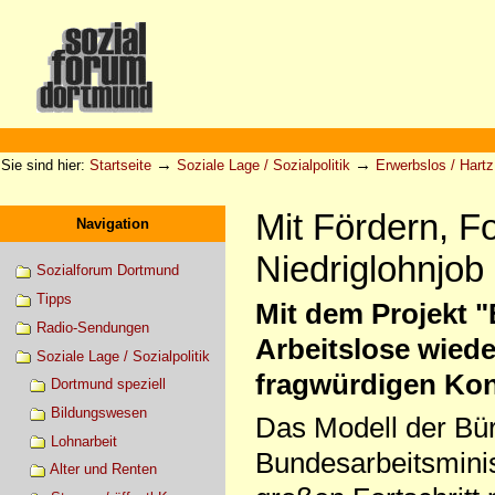
Direkt
zum
Inhalt
|
Direkt
zur
Sektionen
Benutzerspezifische
Navigation
Werkzeuge
→
→
Sie sind hier:
Startseite
Soziale Lage / Sozialpolitik
Erwerbslos / Hartz 
Mit Fördern, F
Navigation
Niedriglohnjob
Sozialforum Dortmund
Tipps
Mit dem Projekt "
Radio-Sendungen
Arbeitslose wieder
Soziale Lage / Sozialpolitik
fragwürdigen Kon
Dortmund speziell
Bildungswesen
Das Modell der Bür
Lohnarbeit
Bundesarbeitsminis
Alter und Renten