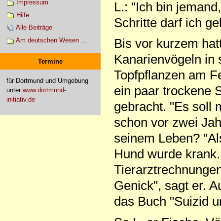
Impressum
L.: "Ich bin jemand,
Hilfe
Schritte darf ich g
Alle Beiträge
Bis vor kurzem hatt
Am deutschen Wesen ...
Kanarienvögeln in 
Termine
Topfpflanzen am Fe
für Dortmund und Umgebung
ein paar trockene S
unter
www.dortmund-
initiativ.de
gebracht. "Es soll 
schon vor zwei Jah
seinem Leben? "Als
Hund wurde krank. 
Tierarztrechnungen 
Genick", sagt er. 
das Buch "Suizid un