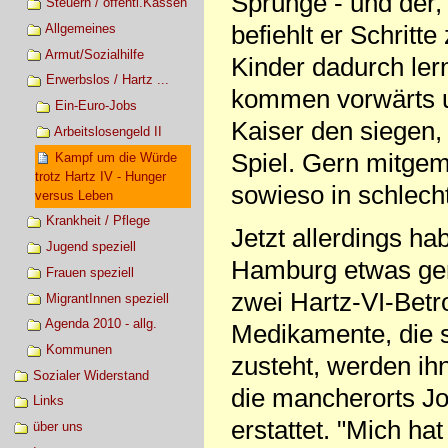
Sprünge - und der, 
Steuern / öffentl.Kassen
befiehlt er Schritte
Allgemeines
Armut/Sozialhilfe
Kinder dadurch ler
Erwerbslos / Hartz ...
kommen vorwärts u
Ein-Euro-Jobs
Kaiser den siegen,
Arbeitslosengeld II
Spiel. Gern mitgema
Kampf um die Würde
trotz Hartz IV - Hunger
sowieso in schlech
versus Leben
Krankheit / Pflege
Jetzt allerdings ha
Jugend speziell
Hamburg etwas ge
Frauen speziell
zwei Hartz-VI-Betr
MigrantInnen speziell
Agenda 2010 - allg.
Medikamente, die s
Kommunen
zusteht, werden ih
Sozialer Widerstand
die mancherorts Jo
Links
erstattet. "Mich hat
über uns