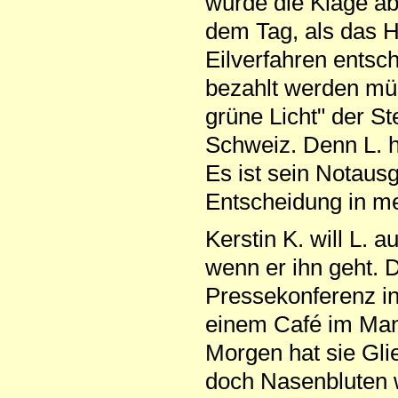
wurde die Klage ab
dem Tag, als das 
Eilverfahren entsc
bezahlt werden mü
grüne Licht" der St
Schweiz. Denn L. ha
Es ist sein Notausg
Entscheidung in m
Kerstin K. will L. 
wenn er ihn geht. 
Pressekonferenz in 
einem Café im Man
Morgen hat sie Gl
doch Nasenbluten wä