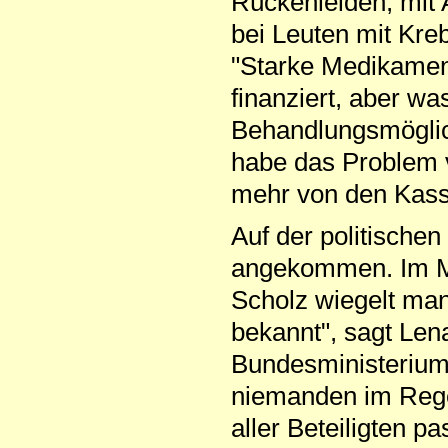
Rückenleiden, mit 
bei Leuten mit Kre
"Starke Medikamen
finanziert, aber wa
Behandlungsmöglich
habe das Problem v
mehr von den Kass
Auf der politische
angekommen. Im Mi
Scholz wiegelt man
bekannt", sagt Len
Bundesministeriums
niemanden im Rege
aller Beteiligten 