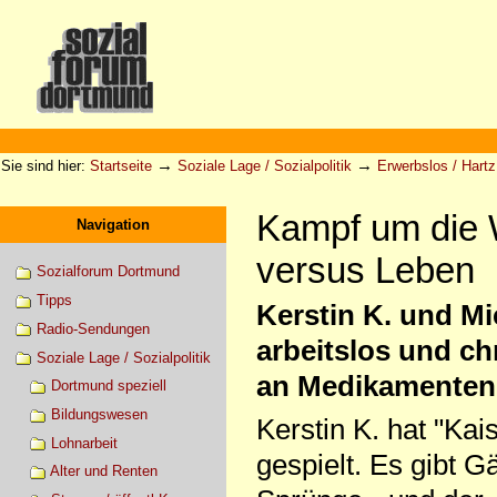
Direkt
zum
Inhalt
|
Direkt
zur
Sektionen
Benutzerspezifische
Navigation
Werkzeuge
→
→
Sie sind hier:
Startseite
Soziale Lage / Sozialpolitik
Erwerbslos / Hartz 
Kampf um die W
Navigation
versus Leben
Sozialforum Dortmund
Tipps
Kerstin K. und Mi
Radio-Sendungen
arbeitslos und ch
Soziale Lage / Sozialpolitik
an Medikamenten b
Dortmund speziell
Bildungswesen
Kerstin K. hat "Kais
Lohnarbeit
gespielt. Es gibt G
Alter und Renten