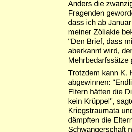
Anders die zwanzig 
Fragenden geworden
dass ich ab Januar
meiner Zöliakie b
"Den Brief, dass mi
aberkannt wird, de
Mehrbedarfssätze g
Trotzdem kann K. H
abgewinnen: "Endlic
Eltern hätten die D
kein Krüppel", sagt
Kriegstraumata und
dämpften die Elter
Schwangerschaft na