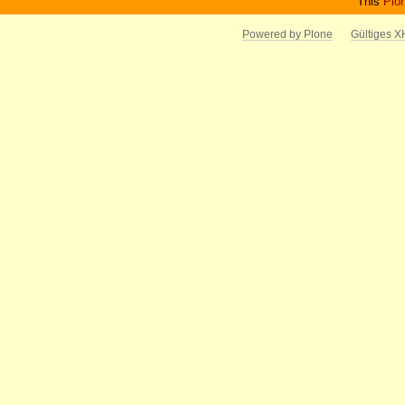
This
Plo
Powered by Plone
Gültiges 