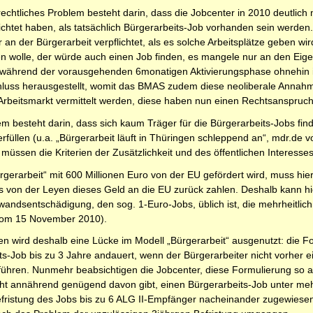
rechtliches Problem besteht darin, dass die Jobcenter in 2010 deutlich
lichtet haben, als tatsächlich Bürgerarbeits-Job vorhanden sein werden
an der Bürgerarbeit verpflichtet, als es solche Arbeitsplätze geben w
en wolle, der würde auch einen Job finden, es mangele nur an den Eig
ährend der vorausgehenden 6monatigen Aktivierungsphase ohnehin in 
hluss herausgestellt, womit das BMAS zudem diese neoliberale Annahme
Arbeitsmarkt vermittelt werden, diese haben nun einen Rechtsanspruch
lem besteht darin, dass sich kaum Träger für die Bürgerarbeits-Jobs f
rfüllen (u.a. „Bürgerarbeit läuft in Thüringen schleppend an“, mdr.de 
müssen die Kriterien der Zusätzlichkeit und des öffentlichen Interesses 
gerarbeit“ mit 600 Millionen Euro von der EU gefördert wird, muss hi
 von der Leyen dieses Geld an die EU zurück zahlen. Deshalb kann hie
andsentschädigung, den sog. 1-Euro-Jobs, üblich ist, die mehrheitlich 
e vom 15 November 2010).
n wird deshalb eine Lücke im Modell „Bürgerarbeit“ ausgenutzt: die For
s-Job bis zu 3 Jahre andauert, wenn der Bürgerarbeiter nicht vorher e
s führen. Nunmehr beabsichtigen die Jobcenter, diese Formulierung so
nicht annährend genügend davon gibt, einen Bürgerarbeits-Job unter me
efristung des Jobs bis zu 6 ALG II-Empfänger nacheinander zugewiesen