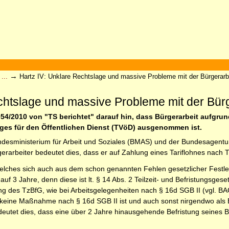
→
...
Hartz IV: Unklare Rechtslage und massive Probleme mit der Bürgerarb
chtslage und massive Probleme mit der Bürg
 054/2010 von "TS berichtet" darauf hin, dass Bürgerarbeit aufgr
ages für den Öffentlichen Dienst (TVöD) ausgenommen ist.
esministerium für Arbeit und Soziales (BMAS) und der Bundesagentur f
rgerarbeiter bedeutet dies, dass er auf Zahlung eines Tariflohnes nach
welches sich auch aus dem schon genannten Fehlen gesetzlicher Festlegu
auf 3 Jahre, denn diese ist lt. § 14 Abs. 2 Teilzeit- und Befristungsges
g des TzBfG, wie bei Arbeitsgelegenheiten nach § 16d SGB II (vgl. B
t keine Maßnahme nach § 16d SGB II ist und auch sonst nirgendwo als
eutet dies, dass eine über 2 Jahre hinausgehende Befristung seines B