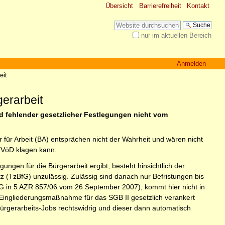
Übersicht
Barrierefreiheit
Kontakt
Website durchsuchen
nur im aktuellen Bereich
Erweiterte Suche…
Anmelden
eit
erarbeit
und fehlender gesetzlicher Festlegungen nicht vom
ür Arbeit (BA) entsprächen nicht der Wahrheit und wären nicht
 TVöD klagen kann.
ngen für die Bürgerarbeit ergibt, besteht hinsichtlich der
etz (TzBfG) unzulässig. Zulässig sind danach nur Befristungen bis
AG in 5 AZR 857/06 vom 26 September 2007), kommt hier nicht in
 Eingliederungsmaßnahme für das SGB II gesetzlich verankert
ürgerarbeits-Jobs rechtswidrig und dieser dann automatisch