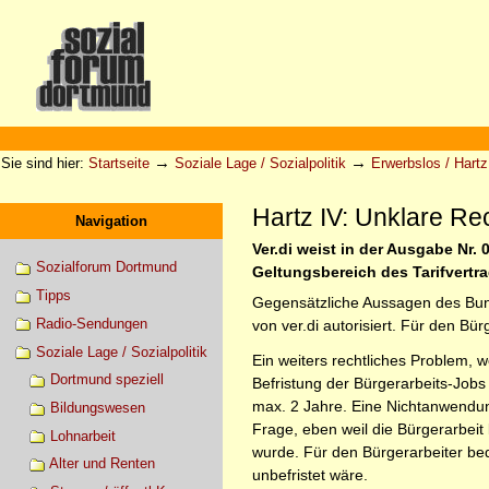
Direkt
zum
Inhalt
|
Direkt
zur
Sektionen
Benutzerspezifische
Navigation
Werkzeuge
→
→
Sie sind hier:
Startseite
Soziale Lage / Sozialpolitik
Erwerbslos / Hartz 
Hartz IV: Unklare Re
Navigation
Ver.di weist in der Ausgabe Nr.
Sozialforum Dortmund
Geltungsbereich des Tarifvertr
Tipps
Gegensätzliche Aussagen des Bund
Radio-Sendungen
von ver.di autorisiert. Für den Bü
Soziale Lage / Sozialpolitik
Ein weiters rechtliches Problem, 
Dortmund speziell
Befristung der Bürgerarbeits-Jobs 
max. 2 Jahre. Eine Nichtanwendun
Bildungswesen
Frage, eben weil die Bürgerarbei
Lohnarbeit
wurde. Für den Bürgerarbeiter bed
Alter und Renten
unbefristet wäre.