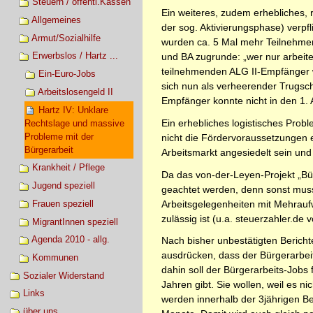
Steuern / öffentl.Kassen
Ein weiteres, zudem erhebliches, 
Allgemeines
der sog. Aktivierungsphase) verpf
Armut/Sozialhilfe
wurden ca. 5 Mal mehr Teilnehmer 
Erwerbslos / Hartz ...
und BA zugrunde: „wer nur arbeit
teilnehmenden ALG II-Empfänger w
Ein-Euro-Jobs
sich nun als verheerender Trugsc
Arbeitslosengeld II
Empfänger konnte nicht in den 1. 
Hartz IV: Unklare
Ein erhebliches logistisches Prob
Rechtslage und massive
Probleme mit der
nicht die Fördervoraussetzungen e
Bürgerarbeit
Arbeitsmarkt angesiedelt sein und 
Krankheit / Pflege
Da das von-der-Leyen-Projekt „Bür
Jugend speziell
geachtet werden, denn sonst muss
Arbeitsgelegenheiten mit Mehraufw
Frauen speziell
zulässig ist (u.a. steuerzahler.d
MigrantInnen speziell
Agenda 2010 - allg.
Nach bisher unbestätigten Berichte
ausdrücken, dass der Bürgerarbeit
Kommunen
dahin soll der Bürgerarbeits-Job
Sozialer Widerstand
Jahren gibt. Sie wollen, weil es 
Links
werden innerhalb der 3jährigen B
über uns