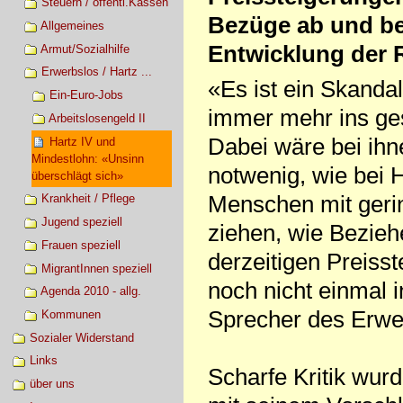
Steuern / öffentl.Kassen
Bezüge ab und beh
Allgemeines
Entwicklung der 
Armut/Sozialhilfe
Erwerbslos / Hartz ...
«Es ist ein Skandal
Ein-Euro-Jobs
immer mehr ins ges
Arbeitslosengeld II
Dabei wäre bei ih
Hartz IV und
Mindestlohn: «Unsinn
notwenig, wie bei 
überschlägt sich»
Menschen mit geri
Krankheit / Pflege
Jugend speziell
ziehen, wie Bezieh
Frauen speziell
derzeitigen Preisst
MigrantInnen speziell
noch nicht einmal 
Agenda 2010 - allg.
Sprecher des Erwe
Kommunen
Sozialer Widerstand
Links
Scharfe Kritik wur
über uns