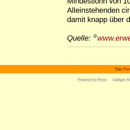
Mindestlohn von 10
Alleinstehenden ci
damit knapp über d
Quelle:
www.erwe
Artikelaktionen
This
Plo
Powered by Plone
Gültiges 