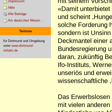
mit seinem Vorsch
Impressum
«Damit unterbietet
Hilfe
Alle Beiträge
und scheint ,Hunger
Am deutschen Wesen ...
solche Forderung h
sondern ist Unsinn
Termine
Deckmantel einer 
für Dortmund und Umgebung
unter
www.dortmund-
Bundesregierung un
initiativ.de
daran, zukünftig B
Ifo-Instituts, Wern
unseriös und erwe
wissenschaftliche 
Das Erwerbslosen 
mit vielen anderen 