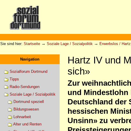
Direkt
zum
Inhalt
|
Direkt
zur
Sektionen
Benutzerspezifische
Navigation
Werkzeuge
→
→
Sie sind hier:
Startseite
Soziale Lage / Sozialpolitik
Erwerbslos / Hartz 
Hartz IV und M
Navigation
sich»
Sozialforum Dortmund
Tipps
Zur weihnachtlich
Radio-Sendungen
und Mindestlohn 
Soziale Lage / Sozialpolitik
Deutschland der 
Dortmund speziell
hessischen Minist
Bildungswesen
Lohnarbeit
Unsinn» zu verbre
Alter und Renten
Preissteigerungen