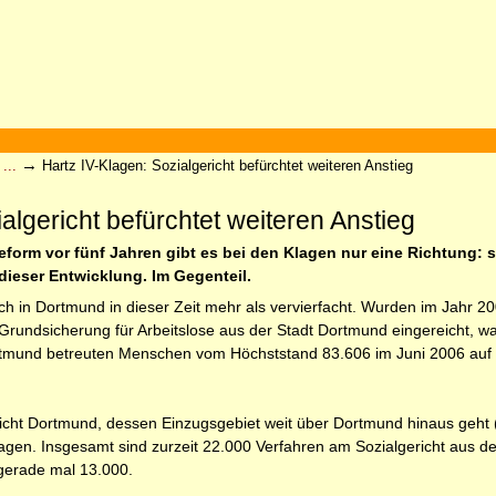
→
...
Hartz IV-Klagen: Sozialgericht befürchtet weiteren Anstieg
algericht befürchtet weiteren Anstieg
V-Reform vor fünf Jahren gibt es bei den Klagen nur eine Richtung
ieser Entwicklung. Im Gegenteil.
ch in Dortmund in dieser Zeit mehr als vervierfacht. Wurden im Jahr 2
 Grundsicherung für Arbeitslose aus der Stadt Dortmund eingereicht, 
rtmund betreuten Menschen vom Höchststand 83.606 im Juni 2006 auf 
icht Dortmund, dessen Einzugsgebiet weit über Dortmund hinaus geht 
Klagen. Insgesamt sind zurzeit 22.000 Verfahren am Sozialgericht aus d
gerade mal 13.000.