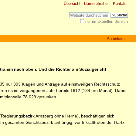
Übersicht
Barrierefreiheit
Kontakt
Website durchsuchen
nur im aktuellen Bereich
Erweiterte Suche…
Anmelden
: stramm nach oben. Und die Richter am Sozialgericht
005 nur 393 Klagen und Anträge auf einstweiligen Rechtsschutz
waren es im vergangenen Jahr bereits 1612 (134 pro Monat). Dabei
mittlerweile 78.029 gesunken.
(Regierungsbezirk Arnsberg ohne Herne), beschäftigen sich
em gesamten Gerichtsbezirk anhängig, vor Inkrafttreten der Hartz