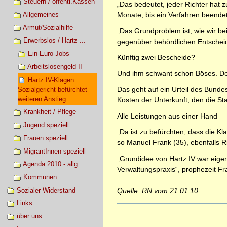
Steuern / öffentl.Kassen
„Das bedeutet, jeder Richter hat z
Allgemeines
Monate, bis ein Verfahren beendet
Armut/Sozialhilfe
„Das Grundproblem ist, wie wir b
Erwerbslos / Hartz ...
gegenüber behördlichen Entschei
Ein-Euro-Jobs
Künftig zwei Bescheide?
Arbeitslosengeld II
Und ihm schwant schon Böses. Den
Hartz IV-Klagen:
Das geht auf ein Urteil des Bunde
Sozialgericht befürchtet
weiteren Anstieg
Kosten der Unterkunft, den die Sta
Krankheit / Pflege
Alle Leistungen aus einer Hand
Jugend speziell
„Da ist zu befürchten, dass die K
Frauen speziell
so Manuel Frank (35), ebenfalls Ri
MigrantInnen speziell
„Grundidee von Hartz IV war eigen
Agenda 2010 - allg.
Verwaltungspraxis“, prophezeit F
Kommunen
Sozialer Widerstand
Quelle: RN vom 21.01.10
Links
Artikelaktionen
über uns