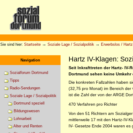
Direkt
zum
Inhalt
|
Direkt
zur
Sektionen
Benutzerspezifische
Navigation
Werkzeuge
→
→
Sie sind hier:
Startseite
Soziale Lage / Sozialpolitik
Erwerbslos / Hartz 
Hartz IV-Klagen: Sozi
Navigation
Seit Inkrafttreten der Hartz- I
Sozialforum Dortmund
Dortmund sehen keine Umkehr d
Tipps
Die konkreten Fallzahlen haben si
Radio-Sendungen
(32,75 pro Monat) im Bereich der
ist die Zahl der von der ARGE Do
Soziale Lage / Sozialpolitik
Dortmund speziell
470 Verfahren pro Richter
Bildungswesen
Von den 51 Richtern am Sozialger
Lohnarbeit
mittlerweile 17 mit den Hartz-IV-
IV- Gesetze Ende 2004 waren es 
Alter und Renten