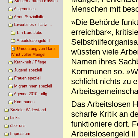
Steuern / öffentl.Kassen
Menschen mit bes
Allgemeines
Armut/Sozialhilfe
»Die Behörde funktio
Erwerbslos / Hartz ...
erreichbar«, kritis
Ein-Euro-Jobs
Selbsthilfeorganis
Arbeitslosengeld II
Umsetzung von Hartz
wüssten viele Arbe
IV ist voller Mängel
Namen ihres Sachbe
Krankheit / Pflege
Kommunen so. »Wen
Jugend speziell
Frauen speziell
schlicht nichts zu
MigrantInnen speziell
Arbeitsgemeinschaf
Agenda 2010 - allg.
Kommunen
Das Arbeitslosen H
Sozialer Widerstand
scharfe Kritik an 
Links
funktioniere dort. 
über uns
Arbeitslosengeld II
Impressum