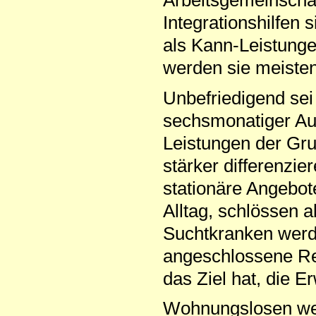
Arbeitsgemeinscha
Integrationshilfen
als Kann-Leistung
werden sie meisten
Unbefriedigend sei
sechsmonatiger Aufe
Leistungen der Gr
stärker differenzie
stationäre Angebote
Alltag, schlössen a
Suchtkranken werde
angeschlossene Reha
das Ziel hat, die E
Wohnungslosen wer