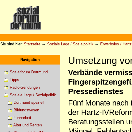
Direkt
zum
Inhalt
|
Direkt
zur
Sektionen
Benutzerspezifische
Navigation
Werkzeuge
→
→
Sie sind hier:
Startseite
Soziale Lage / Sozialpolitik
Erwerbslos / Hartz 
Umsetzung von 
Navigation
Verbände vermiss
Sozialforum Dortmund
Tipps
Fingerspitzengefü
Radio-Sendungen
Pressedienstes
Soziale Lage / Sozialpolitik
Fünf Monate nach i
Dortmund speziell
Bildungswesen
der Hartz-IVReform
Lohnarbeit
Beratungsstellen un
Alter und Renten
Mängel, Fehlentsc