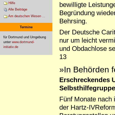
bewilligte Leistun
Hilfe
Alle Beiträge
Begründung wieder 
Am deutschen Wesen ...
Behrsing.
Termine
Der Deutsche Carit
für Dortmund und Umgebung
nur um leicht verm
unter
www.dortmund-
und Obdachlose sei
initiativ.de
13
»In Behörden f
Erschreckendes U
Selbsthilfegrupp
Fünf Monate nach i
der Hartz-IVReform