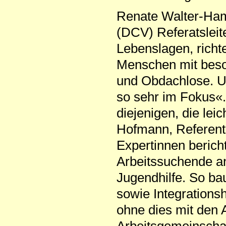
Renate Walter-Ham
(DCV) Referatsleit
Lebenslagen, richt
Menschen mit beso
und Obdachlose. Un
so sehr im Fokus«.
diejenigen, die leic
Hofmann, Referent
Expertinnen berich
Arbeitssuchende an
Jugendhilfe. So ba
sowie Integrations
ohne dies mit den 