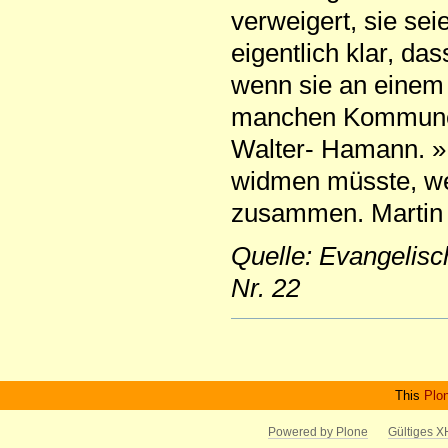
verweigert, sie sei
eigentlich klar, d
wenn sie an einem 
manchen Kommunen i
Walter- Hamann. »D
widmen müsste, we
zusammen. Martin
Quelle: Evangelisc
Nr. 22
Artikelaktionen
This
Plo
Powered by Plone
Gültiges 