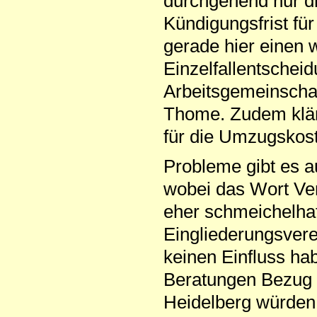
durchgehend nur dr
Kündigungsfrist fü
gerade hier einen 
Einzelfallentscheid
Arbeitsgemeinschaft
Thome. Zudem klärt
für die Umzugsko
Probleme gibt es a
wobei das Wort Ve
eher schmeichelhaf
Eingliederungsverei
keinen Einfluss hab
Beratungen Bezug 
Heidelberg würden 