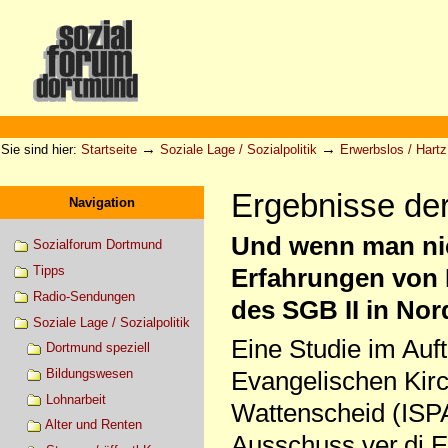
Direkt
zum
Inhalt
|
Direkt
zur
Sektionen
Benutzerspezifische
Navigation
Werkzeuge
→
→
Sie sind hier:
Startseite
Soziale Lage / Sozialpolitik
Erwerbslos / Hartz 
Ergebnisse de
Navigation
Und wenn man nich
Sozialforum Dortmund
Tipps
Erfahrungen von
Radio-Sendungen
des SGB II in Nor
Soziale Lage / Sozialpolitik
Eine Studie im Auf
Dortmund speziell
Bildungswesen
Evangelischen Kir
Lohnarbeit
Wattenscheid (ISPA
Alter und Renten
Ausschuss ver.di 