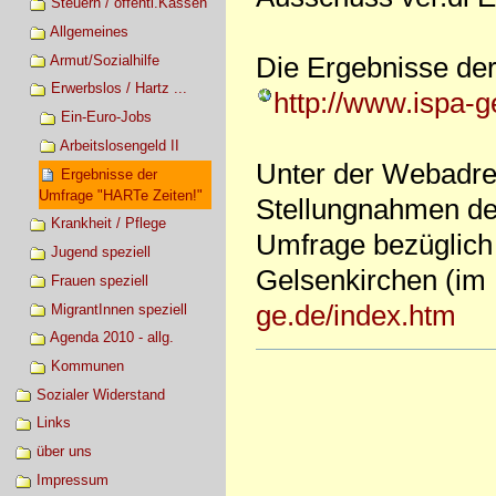
Steuern / öffentl.Kassen
Allgemeines
Die Ergebnisse de
Armut/Sozialhilfe
Erwerbslos / Hartz ...
http://www.ispa-
Ein-Euro-Jobs
Arbeitslosengeld II
Unter der Webadre
Ergebnisse der
Umfrage "HARTe Zeiten!"
Stellungnahmen der
Krankheit / Pflege
Umfrage bezüglich 
Jugend speziell
Gelsenkirchen (im
Frauen speziell
ge.de/index.htm
MigrantInnen speziell
Agenda 2010 - allg.
Artikelaktionen
Kommunen
Sozialer Widerstand
Links
über uns
Impressum