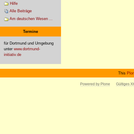
Hilfe
Alle Beiträge
Am deutschen Wesen ...
Termine
für Dortmund und Umgebung
unter
www.dortmund-
initiativ.de
This
Plo
Powered by Plone
Gültiges 