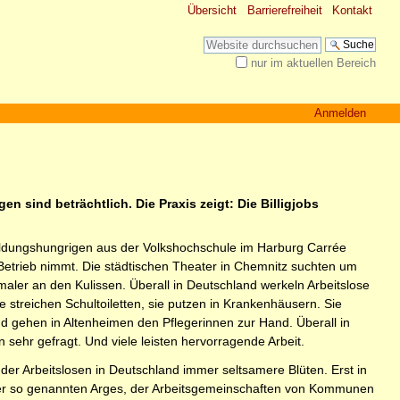
Übersicht
Barrierefreiheit
Kontakt
Website durchsuchen
nur im aktuellen Bereich
Erweiterte Suche…
Anmelden
n sind beträchtlich. Die Praxis zeigt: Die Billigjobs
ildungshungrigen aus der Volkshochschule im Harburg Carrée
in Betrieb nimmt. Die städtischen Theater in Chemnitz suchten um
tmaler an den Kulissen. Überall in Deutschland werkeln Arbeitslose
e streichen Schultoiletten, sie putzen in Krankenhäusern. Sie
 gehen in Altenheimen den Pflegerinnen zur Hand. Überall in
sehr gefragt. Und viele leisten hervorragende Arbeit.
 der Arbeitslosen in Deutschland immer seltsamere Blüten. Erst in
der so genannten Arges, der Arbeitsgemeinschaften von Kommunen