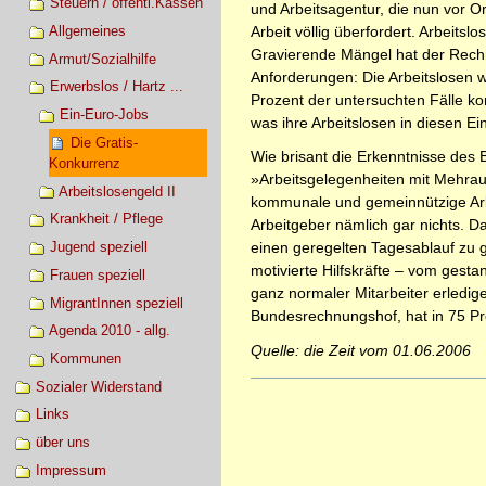
Steuern / öffentl.Kassen
und Arbeitsagentur, die nun vor O
Arbeit völlig überfordert. Arbeit
Allgemeines
Gravierende Mängel hat der Rechnu
Armut/Sozialhilfe
Anforderungen: Die Arbeitslosen we
Erwerbslos / Hartz ...
Prozent der untersuchten Fälle ko
Ein-Euro-Jobs
was ihre Arbeitslosen in diesen E
Die Gratis-
Wie brisant die Erkenntnisse des 
Konkurrenz
»Arbeitsgelegenheiten mit Mehrauf
Arbeitslosengeld II
kommunale und gemeinnützige Arb
Krankheit / Pflege
Arbeitgeber nämlich gar nichts. D
Jugend speziell
einen geregelten Tagesablauf zu 
motivierte Hilfskräfte – vom gest
Frauen speziell
ganz normaler Mitarbeiter erledig
MigrantInnen speziell
Bundesrechnungshof, hat in 75 Pr
Agenda 2010 - allg.
Quelle: die Zeit vom 01.06.2006
Kommunen
Artikelaktionen
Sozialer Widerstand
Links
über uns
Impressum