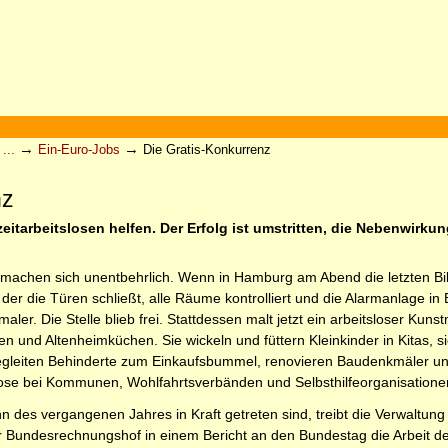
→
→
...
Ein-Euro-Jobs
Die Gratis-Konkurrenz
nz
tarbeitslosen helfen. Der Erfolg ist umstritten, die Nebenwirkunge
 machen sich unentbehrlich. Wenn in Hamburg am Abend die letzten B
r, der die Türen schließt, alle Räume kontrolliert und die Alarmanlage 
er. Die Stelle blieb frei. Stattdessen malt jetzt ein arbeitsloser Kuns
 und Altenheimküchen. Sie wickeln und füttern Kleinkinder in Kitas, si
begleiten Behinderte zum Einkaufsbummel, renovieren Baudenkmäler und
ose bei Kommunen, Wohlfahrtsverbänden und Selbsthilfeorganisationen 
n des vergangenen Jahres in Kraft getreten sind, treibt die Verwaltung
 Bundesrechnungshof in einem Bericht an den Bundestag die Arbeit 