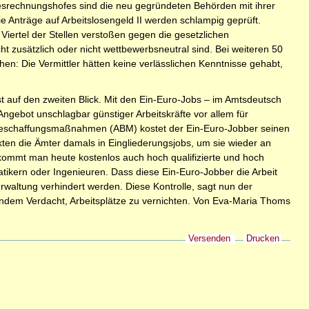
ndesrechnungshofes sind die neu gegründeten Behörden mit ihrer
e Anträge auf Arbeitslosengeld II werden schlampig geprüft.
iertel der Stellen verstoßen gegen die gesetzlichen
cht zusätzlich oder nicht wettbewerbsneutral sind. Bei weiteren 50
hen: Die Vermittler hätten keine verlässlichen Kenntnisse gehabt,
t auf den zweiten Blick. Mit den Ein-Euro-Jobs – im Amtsdeutsch
ngebot unschlagbar günstiger Arbeitskräfte vor allem für
sbeschaffungsmaßnahmen (ABM) kostet der Ein-Euro-Jobber seinen
kten die Ämter damals in Eingliederungsjobs, um sie wieder an
kommt man heute kostenlos auch hoch qualifizierte und hoch
tikern oder Ingenieuren. Dass diese Ein-Euro-Jobber die Arbeit
erwaltung verhindert werden. Diese Kontrolle, sagt nun der
endem Verdacht, Arbeitsplätze zu vernichten. Von Eva-Maria Thoms
Versenden
Drucken