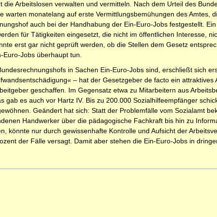
rt die Arbeitslosen verwalten und vermitteln. Nach dem Urteil des Bu
slose warten monatelang auf erste Vermittlungsbemühungen des Amtes, di
ngshof auch bei der Handhabung der Ein-Euro-Jobs festgestellt. Ein V
rden für Tätigkeiten eingesetzt, die nicht im öffentlichen Interesse, ni
nnte erst gar nicht geprüft werden, ob die Stellen dem Gesetz entsprec
in-Euro-Jobs überhaupt tun.
Bundesrechnungshofs in Sachen Ein-Euro-Jobs sind, erschließt sich ers
wandsentschädigung« – hat der Gesetzgeber de facto ein attraktives A
eitgeber geschaffen. Im Gegensatz etwa zu Mitarbeitern aus Arbeit
as gab es auch vor Hartz IV. Bis zu 200.000 Sozialhilfeempfänger schic
gewöhnen. Geändert hat sich: Statt der Problemfälle vom Sozialamt be
andenen Handwerker über die pädagogische Fachkraft bis hin zu Informa
en, könnte nur durch gewissenhafte Kontrolle und Aufsicht der Arbeitsv
ozent der Fälle versagt. Damit aber stehen die Ein-Euro-Jobs in dring