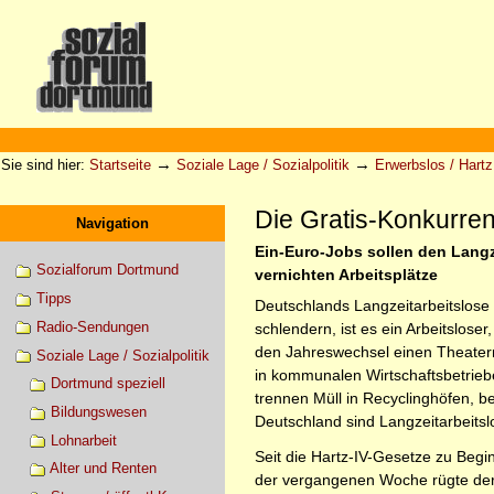
Direkt
zum
Inhalt
|
Direkt
zur
Sektionen
Benutzerspezifische
Navigation
Werkzeuge
→
→
Sie sind hier:
Startseite
Soziale Lage / Sozialpolitik
Erwerbslos / Hartz 
Die Gratis-Konkurre
Navigation
Ein-Euro-Jobs sollen den Langzei
Sozialforum Dortmund
vernichten Arbeitsplätze
Tipps
Deutschlands Langzeitarbeitslose
Radio-Sendungen
schlendern, ist es ein Arbeitslose
den Jahreswechsel einen Theatermal
Soziale Lage / Sozialpolitik
in kommunalen Wirtschaftsbetrieben
Dortmund speziell
trennen Müll in Recyclinghöfen, 
Bildungswesen
Deutschland sind Langzeitarbeitsl
Lohnarbeit
Seit die Hartz-IV-Gesetze zu Begin
Alter und Renten
der vergangenen Woche rügte der