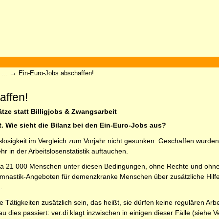
→
...
Ein-Euro-Jobs abschaffen!
affen!
ätze statt Billigjobs & Zwangsarbeit
aft. Wie sieht die Bilanz bei den Ein-Euro-Jobs aus?
itslosigkeit im Vergleich zum Vorjahr nicht gesunken. Geschaffen wurde
hr in der Arbeitslosenstatistik auftauchen.
 etwa 21 000 Menschen unter diesen Bedingungen, ohne Rechte und ohne 
ymnastik-Angeboten für demenzkranke Menschen über zusätzliche Hilf
.
Tätigkeiten zusätzlich sein, das heißt, sie dürfen keine regulären Arb
dies passiert: ver.di klagt inzwischen in einigen dieser Fälle (siehe Ve