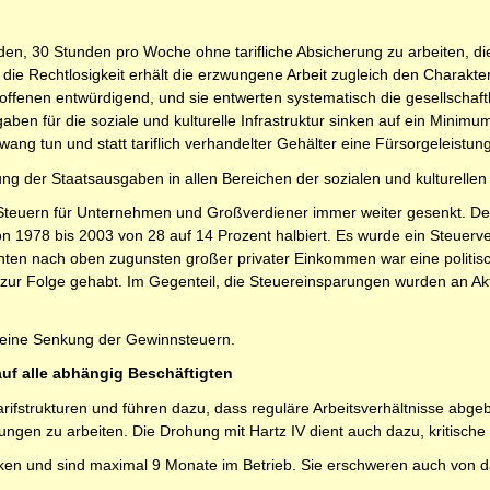
n, 30 Stunden pro Woche ohne tarifliche Absicherung zu arbeiten, die
die Rechtlosigkeit erhält die erzwungene Arbeit zugleich den Charakter
roffenen entwürdigend, und sie entwerten systematisch die gesellschaft
ben für die soziale und kulturelle Infrastruktur sinken auf ein Minimu
ang tun und statt tariflich verhandelter Gehälter eine Fürsorgeleistun
g der Staatsausgaben in allen Bereichen der sozialen und kulturellen In
e Steuern für Unternehmen und Großverdiener immer weiter gesenkt. 
n 1978 bis 2003 von 28 auf 14 Prozent halbiert. Es wurde ein Steuerve
unten nach oben zugunsten großer privater Einkommen war eine politi
 zur Folge gehabt. Im Gegenteil, die Steuereinsparungen wurden an Akt
Keine Senkung der Gewinnsteuern.
auf alle abhängig Beschäftigten
arifstrukturen und führen dazu, dass reguläre Arbeitsverhältnisse abge
ngen zu arbeiten. Die Drohung mit Hartz IV dient auch dazu, kritische
eiken und sind maximal 9 Monate im Betrieb. Sie erschweren auch vo