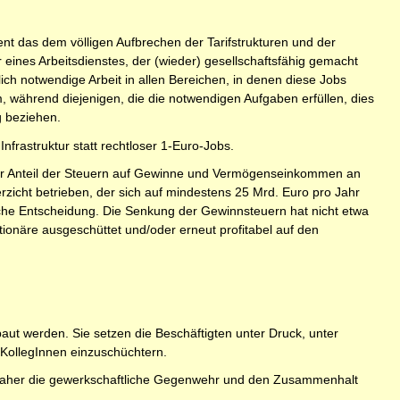
nt das dem völligen Aufbrechen der Tarifstrukturen und der
 eines Arbeitsdienstes, der (wieder) gesellschaftsfähig gemacht
lich notwendige Arbeit in allen Bereichen, in denen diese Jobs
m, während diejenigen, die die notwendigen Aufgaben erfüllen, dies
g beziehen.
frastruktur statt rechtloser 1-Euro-Jobs.
Der Anteil der Steuern auf Gewinne und Vermögenseinkommen an
rzicht betrieben, der sich auf mindestens 25 Mrd. Euro pro Jahr
sche Entscheidung. Die Senkung der Gewinnsteuern hat nicht etwa
ionäre ausgeschüttet und/oder erneut profitabel auf den
baut werden. Sie setzen die Beschäftigten unter Druck, unter
 KollegInnen einzuschüchtern.
n daher die gewerkschaftliche Gegenwehr und den Zusammenhalt