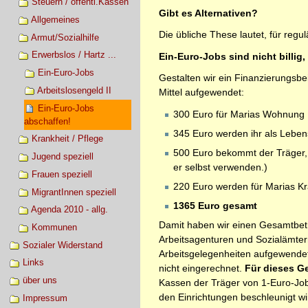
Steuern / öffentl.Kassen
Gibt es Alternativen?
Allgemeines
Die übliche These lautet, für regul
Armut/Sozialhilfe
Erwerbslos / Hartz ...
Ein-Euro-Jobs sind nicht billig,
Ein-Euro-Jobs
Gestalten wir ein Finanzierungsbe
Arbeitslosengeld II
Mittel aufgewendet:
Ein-Euro-Jobs
300 Euro für Marias Wohnung
abschaffen!
345 Euro werden ihr als Leben
Krankheit / Pflege
500 Euro bekommt der Träger, 
Jugend speziell
er selbst verwenden.)
Frauen speziell
220 Euro werden für Marias Kr
MigrantInnen speziell
1365 Euro gesamt
Agenda 2010 - allg.
Damit haben wir einen Gesamtbetr
Kommunen
Arbeitsagenturen und Sozialämter
Sozialer Widerstand
Arbeitsgelegenheiten aufgewendet w
Links
nicht eingerechnet.
Für dieses Ge
über uns
Kassen der Träger von 1-Euro-Jobs
den Einrichtungen beschleunigt wi
Impressum