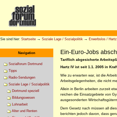
Direkt
zum
Inhalt
|
Direkt
zur
Sektionen
Benutzerspezifische
Navigation
Werkzeuge
→
→
Sie sind hier:
Startseite
Soziale Lage / Sozialpolitik
Erwerbslos / Hartz 
Ein-Euro-Jobs absch
Navigation
Tariflich abgesicherte Arbeitspl
Sozialforum Dortmund
Hartz IV ist seit 1.1. 2005 in Kr
Tipps
Wie zu erwarten war, ist die Arbe
Radio-Sendungen
Arbeitsgelegenheiten, die nicht me
Soziale Lage / Sozialpolitik
Allein in Berlin arbeiten zurzeit
Dortmund speziell
reichen die Einsatzgebiete von G
Bildungswesen
ausgesonderten Wirtschaftsgütern
Lohnarbeit
Dem Gesetz nach müssen all diese 
Alter und Renten
berichten jedoch davon, dass genau 