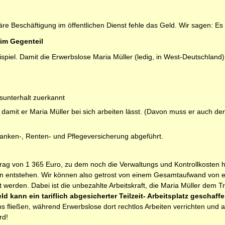
äre Beschäftigung im öffentlichen Dienst fehle das Geld. Wir sagen: Es fe
 im Gegenteil
ispiel. Damit die Erwerbslose Maria Müller (ledig, in West-Deutschlan
sunterhalt zuerkannt
damit er Maria Müller bei sich arbeiten lässt. (Davon muss er auch d
anken-, Renten- und Pflegeversicherung abgeführt.
ag von 1 365 Euro, zu dem noch die Verwaltungs und Kontrollkosten h
n entstehen. Wir können also getrost von einem Gesamtaufwand von et
erden. Dabei ist die unbezahlte Arbeitskraft, die Maria Müller dem Trä
ld kann ein tariflich abgesicherter Teilzeit- Arbeitsplatz geschaff
 fließen, während Erwerbslose dort rechtlos Arbeiten verrichten und a
rd!