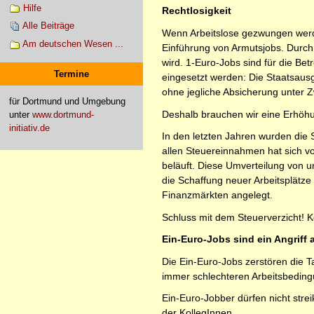
Hilfe
Rechtlosigkeit
Alle Beiträge
Wenn Arbeitslose gezwungen werde
Am deutschen Wesen ...
Einführung von Armutsjobs. Durch 
wird. 1-Euro-Jobs sind für die Bet
Termine
eingesetzt werden: Die Staatsausga
ohne jegliche Absicherung unter Zw
für Dortmund und Umgebung
Deshalb brauchen wir eine Erhöhun
unter
www.dortmund-
initiativ.de
In den letzten Jahren wurden di
allen Steuereinnahmen hat sich vo
beläuft. Diese Umverteilung von 
die Schaffung neuer Arbeitsplätze
Finanzmärkten angelegt.
Schluss mit dem Steuerverzicht! 
Ein-Euro-Jobs sind ein Angriff 
Die Ein-Euro-Jobs zerstören die T
immer schlechteren Arbeitsbedingu
Ein-Euro-Jobber dürfen nicht str
der KollegInnen.