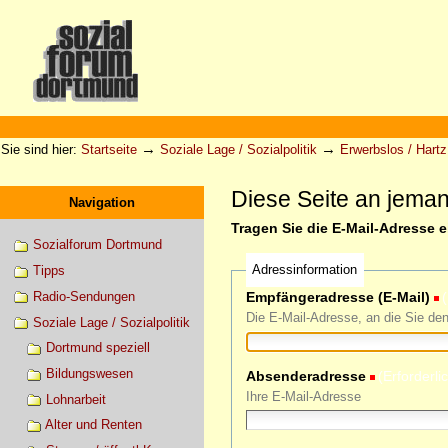
Direkt
zum
Inhalt
|
Direkt
zur
Sektionen
Benutzerspezifische
Navigation
Werkzeuge
→
→
Sie sind hier:
Startseite
Soziale Lage / Sozialpolitik
Erwerbslos / Hartz 
Diese Seite an jema
Navigation
Tragen Sie die E-Mail-Adresse 
Sozialforum Dortmund
Adressinformation
Tipps
Radio-Sendungen
Empfängeradresse (E-Mail)
(
Die E-Mail-Adresse, an die Sie de
Soziale Lage / Sozialpolitik
Dortmund speziell
Bildungswesen
Absenderadresse
(Erforderli
Ihre E-Mail-Adresse
Lohnarbeit
Alter und Renten