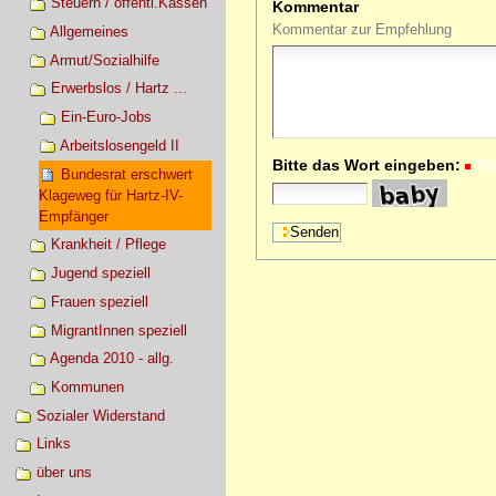
Steuern / öffentl.Kassen
Kommentar
Kommentar zur Empfehlung
Allgemeines
Armut/Sozialhilfe
Erwerbslos / Hartz ...
Ein-Euro-Jobs
Arbeitslosengeld II
Bitte das Wort eingeben:
(R
Bundesrat erschwert
Klageweg für Hartz-IV-
Empfänger
Krankheit / Pflege
Jugend speziell
Frauen speziell
MigrantInnen speziell
Agenda 2010 - allg.
Kommunen
Sozialer Widerstand
Links
über uns