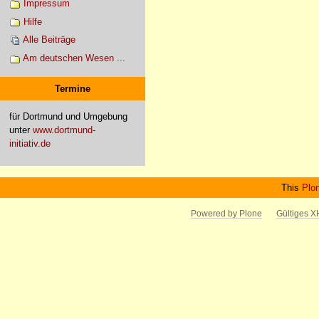
Impressum
Hilfe
Alle Beiträge
Am deutschen Wesen ...
Termine
für Dortmund und Umgebung
unter
www.dortmund-
initiativ.de
This
Plo
Powered by Plone
Gültiges 