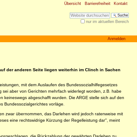
Übersicht
Barrierefreiheit
Kontakt
Website durchsuchen
nur im aktuellen Bereich
Erweiterte Suche…
Anmelden
f der anderen Seite liegen weiterhin im Clinch in Sachen
Leistungen, mit dem Auslaufen des Bundessozialhilfegesetzes
g sei aber von Gerichten mehrfach widerlegt worden, z.B. habe
en keineswegs abgeschafft wurden. Die ARGE stelle sich auf den
s Bundessozialgerichtes vorläge.
rden zwar übernommen, das Darlehen wird jedoch ratenweise mit
eses eine rechtswidrige Kürzung der Regelleistung dar", meint
E vorgeschlagen, die Rückzahlung der gewährten Darlehen zu