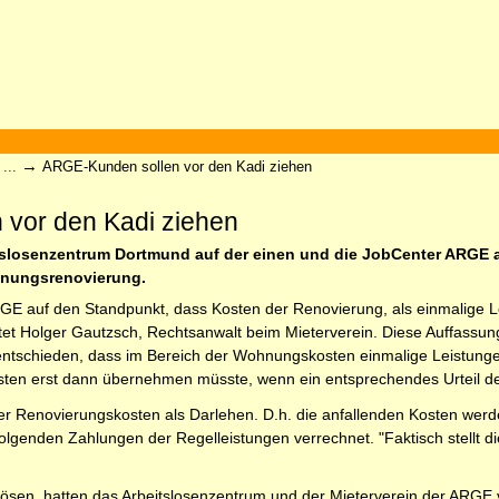
→
...
ARGE-Kunden sollen vor den Kadi ziehen
vor den Kadi ziehen
tslosenzentrum Dortmund auf der einen und die JobCenter ARGE au
nungsrenovierung.
ARGE auf den Standpunkt, dass Kosten der Renovierung, als einmalige 
tet Holger Gautzsch, Rechtsanwalt beim Mieterverein. Diese Auffassun
 entschieden, dass im Bereich der Wohnungskosten einmalige Leistung
osten erst dann übernehmen müsste, wenn ein entsprechendes Urteil de
eter Renovierungskosten als Darlehen. D.h. die anfallenden Kosten we
lgenden Zahlungen der Regelleistungen verrechnet. "Faktisch stellt di
u lösen, hatten das Arbeitslosenzentrum und der Mieterverein der ARG