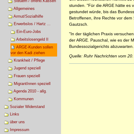
Steuern / öffentl.Kassen
stunden. "Für die ARGE hätte es 
Allgemeines
gestundet würde, bis das Bundesso
Armut/Sozialhilfe
Betroffenen, ihre Rechte vor dem
Erwerbslos / Hartz ...
Gautzsch.
Ein-Euro-Jobs
"In der täglichen Praxis versuch
Arbeitslosengeld II
der ARGE. Pauschal, wie es der M
Bundessozialgerichts abzuwarten.
ARGE-Kunden sollen
vor den Kadi ziehen
Quelle: Ruhr Nachrichten vom 20
Krankheit / Pflege
Artikelaktionen
Jugend speziell
Frauen speziell
MigrantInnen speziell
Agenda 2010 - allg.
Kommunen
Sozialer Widerstand
Links
über uns
Impressum