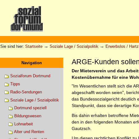
Direkt
zum
Inhalt
|
Direkt
zur
Sektionen
Benutzerspezifische
Navigation
Werkzeuge
→
→
Sie sind hier:
Startseite
Soziale Lage / Sozialpolitik
Erwerbslos / Hartz 
ARGE-Kunden sollen 
Navigation
Der Mieterverein und das Arbei
Sozialforum Dortmund
Kostenübernahme für eine Woh
Tipps
"Im Wesentlichen stellt sich die 
Radio-Sendungen
abgeschafft worden seien", berich
das Bundessozialgericht deutlich
Soziale Lage / Sozialpolitik
Standpunkt, dass sie derartige K
Dortmund speziell
Bis dahin erhalten betroffene Mi
Bildungswesen
den in den folgenden Monaten erfo
Lohnarbeit
Gautzsch.
Alter und Renten
Um diesen rechtlichen Konflikt z