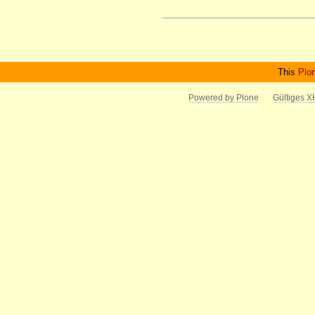
Artikelaktionen
This
Plo
Powered by Plone
Gültiges 