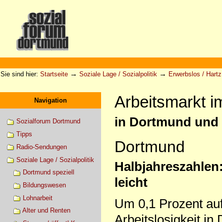
Direkt
zum
Inhalt
|
Direkt
zur
Sektionen
Benutzerspezifische
Navigation
Werkzeuge
→
→
Sie sind hier:
Startseite
Soziale Lage / Sozialpolitik
Erwerbslos / Hartz 
Arbeitsmarkt i
Navigation
in Dortmund und
Sozialforum Dortmund
Tipps
Dortmund
Radio-Sendungen
Soziale Lage / Sozialpolitik
Halbjahreszahlen:
Dortmund speziell
leicht
Bildungswesen
Lohnarbeit
Um 0,1 Prozent auf 
Alter und Renten
Arbeitslosigkeit in