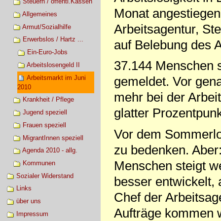
Steuern / öffentl.Kassen
Monat angestiegen.
Allgemeines
Arbeitsagentur, Ste
Armut/Sozialhilfe
Erwerbslos / Hartz ...
auf Belebung des Ar
Ein-Euro-Jobs
37.144 Menschen s
Arbeitslosengeld II
Arbeitsmarkt im Juni
gemeldet. Vor gen
2010
mehr bei der Arbei
Krankheit / Pflege
glatter Prozentpunk
Jugend speziell
Frauen speziell
Vor dem Sommerloc
MigrantInnen speziell
zu bedenken. Aber:
Agenda 2010 - allg.
Menschen steigt we
Kommunen
Sozialer Widerstand
besser entwickelt, 
Links
Chef der Arbeitsag
über uns
Aufträge kommen wi
Impressum