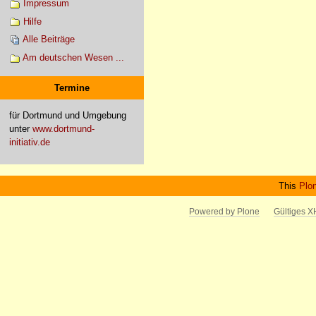
Impressum
Hilfe
Alle Beiträge
Am deutschen Wesen ...
Termine
für Dortmund und Umgebung
unter
www.dortmund-
initiativ.de
This
Plo
Powered by Plone
Gültiges 