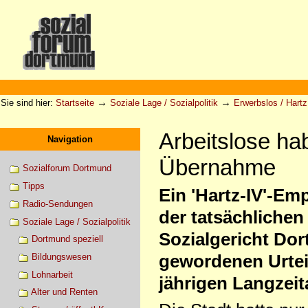
Direkt
zum
Inhalt
|
Direkt
zur
Sektionen
Benutzerspezifische
Navigation
Werkzeuge
→
→
Sie sind hier:
Startseite
Soziale Lage / Sozialpolitik
Erwerbslos / Hartz 
Arbeitslose ha
Navigation
Übernahme
Sozialforum Dortmund
Tipps
Ein 'Hartz-IV'-Em
Radio-Sendungen
der tatsächlichen
Soziale Lage / Sozialpolitik
Sozialgericht Do
Dortmund speziell
gewordenen Urteil
Bildungswesen
Lohnarbeit
jährigen Langzeit
Alter und Renten