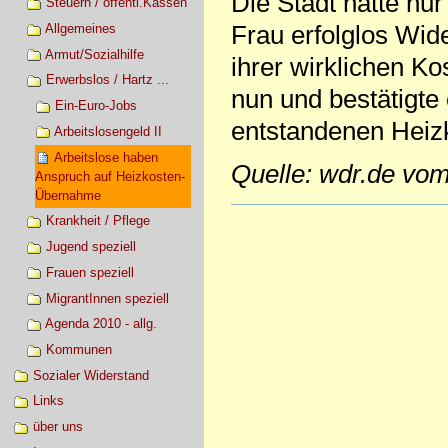
Die Stadt hatte nur
Steuern / öffentl.Kassen
Frau erfolglos Wi
Allgemeines
Armut/Sozialhilfe
ihrer wirklichen K
Erwerbslos / Hartz ...
nun und bestätigte
Ein-Euro-Jobs
entstandenen Heiz
Arbeitslosengeld II
Arbeitslose haben
Quelle: wdr.de vom
Anspruch auf Heizkosten-
Übernahme
Artikelaktionen
Krankheit / Pflege
Jugend speziell
Frauen speziell
MigrantInnen speziell
Agenda 2010 - allg.
Kommunen
Sozialer Widerstand
Links
über uns