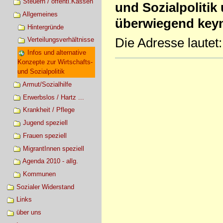
Steuern / öffentl.Kassen
und Sozialpolitik
Allgemeines
überwiegend keyn
Hintergründe
Die Adresse lautet:
Verteilungsverhältnisse
Infos und alternative
Artikelaktionen
Konzepte zur Wirtschafts-
und Sozialpolitik
Armut/Sozialhilfe
Erwerbslos / Hartz ...
Krankheit / Pflege
Jugend speziell
Frauen speziell
MigrantInnen speziell
Agenda 2010 - allg.
Kommunen
Sozialer Widerstand
Links
über uns