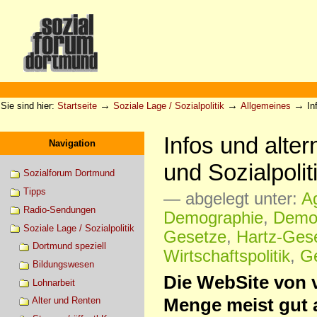
Direkt
zum
Inhalt
|
Direkt
zur
Sektionen
Benutzerspezifische
Navigation
Werkzeuge
→
→
→
Sie sind hier:
Startseite
Soziale Lage / Sozialpolitik
Allgemeines
In
Infos und alter
Navigation
und Sozialpolit
Sozialforum Dortmund
Tipps
— abgelegt unter:
A
Radio-Sendungen
Demographie
,
Demo
Soziale Lage / Sozialpolitik
Gesetze
,
Hartz-Ges
Dortmund speziell
Wirtschaftspolitik
,
G
Bildungswesen
Die WebSite von ve
Lohnarbeit
Menge meist gut a
Alter und Renten