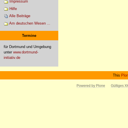
Impressum
Hilfe
Alle Beiträge
Am deutschen Wesen ...
Termine
für Dortmund und Umgebung
unter
www.dortmund-
initiativ.de
This
Plo
Powered by Plone
Gültiges 