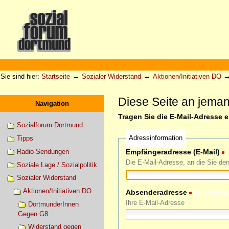
Direkt
zum
Inhalt
|
Direkt
zur
Sektionen
Benutzerspezifische
Navigation
Werkzeuge
→
→
Sie sind hier:
Startseite
Sozialer Widerstand
Aktionen/Initiativen DO
Diese Seite an jema
Navigation
Tragen Sie die E-Mail-Adresse 
Sozialforum Dortmund
Adressinformation
Tipps
Radio-Sendungen
Empfängeradresse (E-Mail)
(
Die E-Mail-Adresse, an die Sie de
Soziale Lage / Sozialpolitik
Sozialer Widerstand
Aktionen/Initiativen DO
Absenderadresse
(Erforderli
Ihre E-Mail-Adresse
DortmunderInnen
Gegen G8
Widerstand gegen