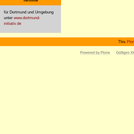
Termine
für Dortmund und Umgebung
unter
www.dortmund-
initiativ.de
This
Plo
Powered by Plone
Gültiges 