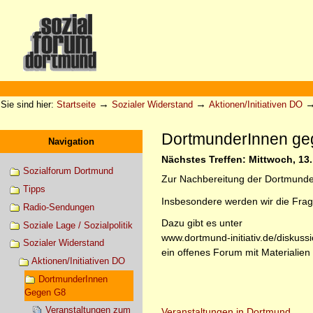
Direkt
zum
Inhalt
|
Direkt
zur
Sektionen
Benutzerspezifische
Navigation
Werkzeuge
→
→
Sie sind hier:
Startseite
Sozialer Widerstand
Aktionen/Initiativen DO
DortmunderInnen ge
Navigation
Nächstes Treffen: Mittwoch, 13
Sozialforum Dortmund
Zur Nachbereitung der Dortmunder
Tipps
Insbesondere werden wir die Fra
Radio-Sendungen
Dazu gibt es unter
Soziale Lage / Sozialpolitik
www.dortmund-initiativ.de/diskuss
Sozialer Widerstand
ein offenes Forum mit Materialie
Aktionen/Initiativen DO
DortmunderInnen
Gegen G8
Veranstaltungen zum
Veranstaltungen in Dortmund