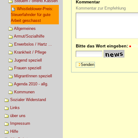
Steuern / öffentl.Kassen
Kommentar
Kommentar zur Empfehlung
Whistleblower-Preis:
Steuerfahnder für gute
Arbeit geschasst
Allgemeines
Armut/Sozialhilfe
Erwerbslos / Hartz ...
Bitte das Wort eingeben:
(R
Krankheit / Pflege
Jugend speziell
Frauen speziell
MigrantInnen speziell
Agenda 2010 - allg.
Kommunen
Sozialer Widerstand
Links
über uns
Impressum
Hilfe