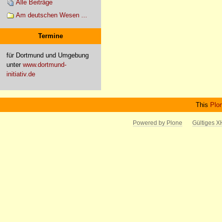
Alle Beiträge
Am deutschen Wesen ...
Termine
für Dortmund und Umgebung
unter
www.dortmund-
initiativ.de
This
Plo
Powered by Plone
Gültiges 