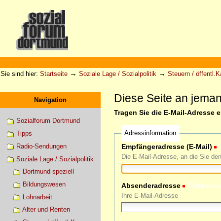
Direkt
zum
Inhalt
|
Direkt
zur
Sektionen
Benutzerspezifische
Navigation
Werkzeuge
→
→
Sie sind hier:
Startseite
Soziale Lage / Sozialpolitik
Steuern / öffentl.
Diese Seite an jema
Navigation
Tragen Sie die E-Mail-Adresse 
Sozialforum Dortmund
Adressinformation
Tipps
Radio-Sendungen
Empfängeradresse (E-Mail)
(
Die E-Mail-Adresse, an die Sie de
Soziale Lage / Sozialpolitik
Dortmund speziell
Bildungswesen
Absenderadresse
(Erforderli
Ihre E-Mail-Adresse
Lohnarbeit
Alter und Renten