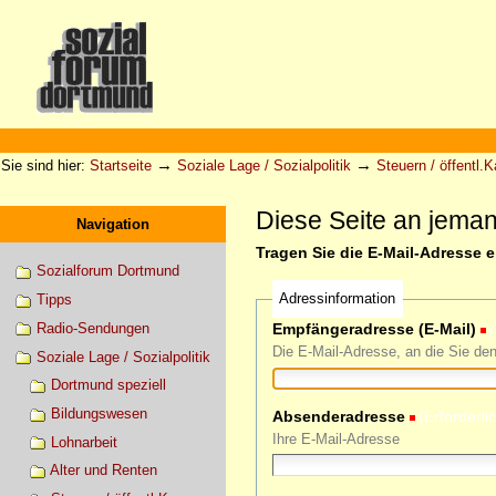
Direkt
zum
Inhalt
|
Direkt
zur
Sektionen
Benutzerspezifische
Navigation
Werkzeuge
→
→
Sie sind hier:
Startseite
Soziale Lage / Sozialpolitik
Steuern / öffentl.
Diese Seite an jema
Navigation
Tragen Sie die E-Mail-Adresse 
Sozialforum Dortmund
Adressinformation
Tipps
Radio-Sendungen
Empfängeradresse (E-Mail)
(
Die E-Mail-Adresse, an die Sie de
Soziale Lage / Sozialpolitik
Dortmund speziell
Bildungswesen
Absenderadresse
(Erforderli
Ihre E-Mail-Adresse
Lohnarbeit
Alter und Renten