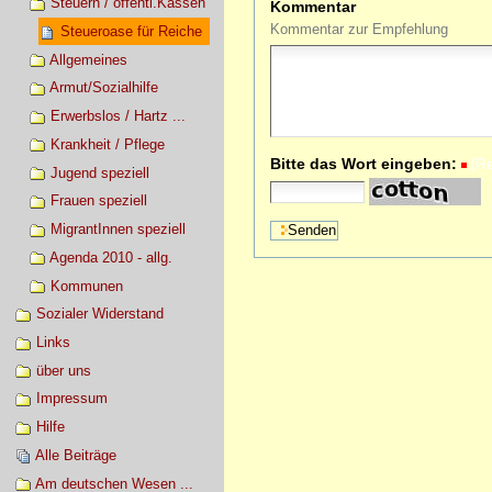
Steuern / öffentl.Kassen
Kommentar
Kommentar zur Empfehlung
Steueroase für Reiche
Allgemeines
Armut/Sozialhilfe
Erwerbslos / Hartz ...
Krankheit / Pflege
Bitte das Wort eingeben:
(R
Jugend speziell
Frauen speziell
MigrantInnen speziell
Agenda 2010 - allg.
Kommunen
Sozialer Widerstand
Links
über uns
Impressum
Hilfe
Alle Beiträge
Am deutschen Wesen ...