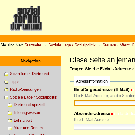
Direkt
zum
Inhalt
|
Direkt
zur
Sektionen
Benutzerspezifische
Navigation
Werkzeuge
→
→
Sie sind hier:
Startseite
Soziale Lage / Sozialpolitik
Steuern / öffentl.
Diese Seite an jema
Navigation
Tragen Sie die E-Mail-Adresse 
Sozialforum Dortmund
Adressinformation
Tipps
Radio-Sendungen
Empfängeradresse (E-Mail)
(
Die E-Mail-Adresse, an die Sie de
Soziale Lage / Sozialpolitik
Dortmund speziell
Bildungswesen
Absenderadresse
(Erforderli
Ihre E-Mail-Adresse
Lohnarbeit
Alter und Renten