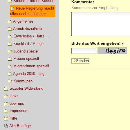
Steuern / öffentl.Kassen
Kommentar
Kommentar zur Empfehlung
Neue Regierung macht
alles noch schlimmer
Allgemeines
Armut/Sozialhilfe
Erwerbslos / Hartz ...
Bitte das Wort eingeben:
(R
Krankheit / Pflege
Jugend speziell
Frauen speziell
MigrantInnen speziell
Agenda 2010 - allg.
Kommunen
Sozialer Widerstand
Links
über uns
Impressum
Hilfe
Alle Beiträge