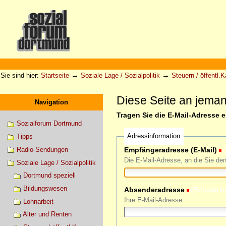
Direkt
zum
Inhalt
|
Direkt
zur
Sektionen
Benutzerspezifische
Navigation
Werkzeuge
→
→
Sie sind hier:
Startseite
Soziale Lage / Sozialpolitik
Steuern / öffentl.
Diese Seite an jema
Navigation
Tragen Sie die E-Mail-Adresse 
Sozialforum Dortmund
Adressinformation
Tipps
Radio-Sendungen
Empfängeradresse (E-Mail)
(
Die E-Mail-Adresse, an die Sie de
Soziale Lage / Sozialpolitik
Dortmund speziell
Bildungswesen
Absenderadresse
(Erforderli
Ihre E-Mail-Adresse
Lohnarbeit
Alter und Renten