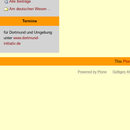
Alle Beiträge
Am deutschen Wesen ...
Termine
für Dortmund und Umgebung
unter
www.dortmund-
initiativ.de
This
Plo
Powered by Plone
Gültiges 