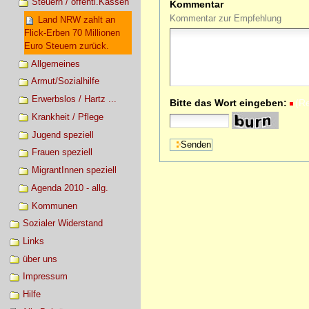
Steuern / öffentl.Kassen
Kommentar
Kommentar zur Empfehlung
Land NRW zahlt an
Flick-Erben 70 Millionen
Euro Steuern zurück.
Allgemeines
Armut/Sozialhilfe
Erwerbslos / Hartz ...
Bitte das Wort eingeben:
(R
Krankheit / Pflege
Jugend speziell
Frauen speziell
MigrantInnen speziell
Agenda 2010 - allg.
Kommunen
Sozialer Widerstand
Links
über uns
Impressum
Hilfe