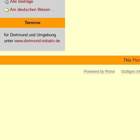
Alle Beiträge
Am deutschen Wesen ...
Termine
für Dortmund und Umgebung
unter
www.dortmund-initiativ.de
This
Plo
Powered by Plone
Gültiges 