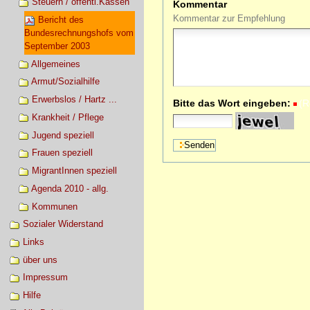
Steuern / öffentl.Kassen
Kommentar
Kommentar zur Empfehlung
Bericht des
Bundesrechnungshofs vom
September 2003
Allgemeines
Armut/Sozialhilfe
Erwerbslos / Hartz ...
Bitte das Wort eingeben:
(R
Krankheit / Pflege
Jugend speziell
Frauen speziell
MigrantInnen speziell
Agenda 2010 - allg.
Kommunen
Sozialer Widerstand
Links
über uns
Impressum
Hilfe