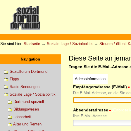
Direkt
zum
Inhalt
|
Direkt
zur
Sektionen
Benutzerspezifische
Navigation
Werkzeuge
→
→
Sie sind hier:
Startseite
Soziale Lage / Sozialpolitik
Steuern / öffentl.
Diese Seite an jem
Navigation
Tragen Sie die E-Mail-Adresse 
Sozialforum Dortmund
Adressinformation
Tipps
Radio-Sendungen
Empfängeradresse (E-Mail)
Die E-Mail-Adresse, an die Sie d
Soziale Lage / Sozialpolitik
Dortmund speziell
Bildungswesen
Absenderadresse
(Erforderli
Ihre E-Mail-Adresse
Lohnarbeit
Alter und Renten