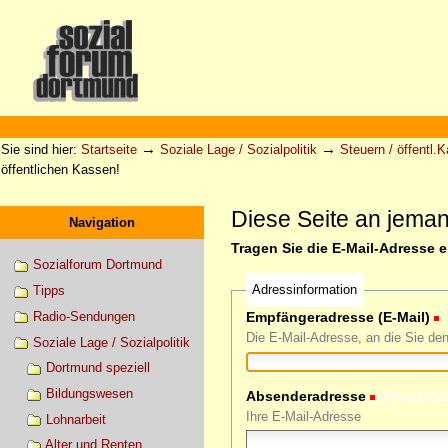
Direkt
zum
Inhalt
|
Direkt
zur
Sektionen
Benutzerspezifische
Navigation
Werkzeuge
→
→
Sie sind hier:
Startseite
Soziale Lage / Sozialpolitik
Steuern / öffentl.
öffentlichen Kassen!
Diese Seite an jema
Navigation
Tragen Sie die E-Mail-Adresse 
Sozialforum Dortmund
Adressinformation
Tipps
Radio-Sendungen
Empfängeradresse (E-Mail)
(
Die E-Mail-Adresse, an die Sie de
Soziale Lage / Sozialpolitik
Dortmund speziell
Bildungswesen
Absenderadresse
(Erforderli
Ihre E-Mail-Adresse
Lohnarbeit
Alter und Renten