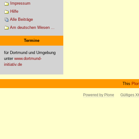
Impressum
Hilfe
Alle Beiträge
Am deutschen Wesen ...
Termine
für Dortmund und Umgebung
unter
www.dortmund-
initiativ.de
This
Plo
Powered by Plone
Gültiges 