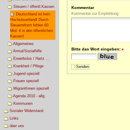
Steuern / öffentl.Kassen
Kommentar
Kommentar zur Empfehlung
Deutschland ist kein
Hochsteuerland! Durch
Steuerreform fehlen 60
Mrd. € in den öffentlichen
Kassen!
Allgemeines
Bitte das Wort eingeben:
(R
Armut/Sozialhilfe
Erwerbslos / Hartz ...
Krankheit / Pflege
Jugend speziell
Frauen speziell
MigrantInnen speziell
Agenda 2010 - allg.
Kommunen
Sozialer Widerstand
Links
über uns