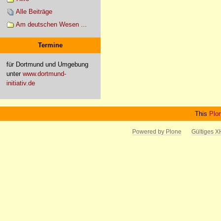
Alle Beiträge
Am deutschen Wesen ...
Termine
für Dortmund und Umgebung
unter
www.dortmund-
initiativ.de
This
Plo
Powered by Plone
Gültiges 