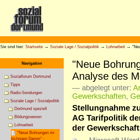
Direkt
zum
Inhalt
|
Direkt
zur
Sektionen
Benutzerspezifische
Navigation
Werkzeuge
→
→
→
Sie sind hier:
Startseite
Soziale Lage / Sozialpolitik
Lohnarbeit
"Neu
"Neue Bohrung
Navigation
Analyse des Me
Sozialforum Dortmund
Tipps
— abgelegt unter:
A
Radio-Sendungen
Gewerkschaften
,
Ge
Soziale Lage / Sozialpolitik
Stellungnahme zu
Dortmund speziell
AG Tarifpolitik d
Bildungswesen
Lohnarbeit
der Gewerkschaft
"Neue Bohrungen im
löchrigen Damm" -