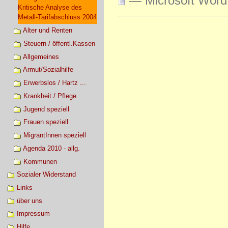
— Microsoft Word
Kritische Analyse des
Metall-Tarifabschluss 2004
Artikelaktionen
Alter und Renten
Steuern / öffentl.Kassen
Allgemeines
Armut/Sozialhilfe
Erwerbslos / Hartz ...
Krankheit / Pflege
Jugend speziell
Frauen speziell
MigrantInnen speziell
Agenda 2010 - allg.
Kommunen
Sozialer Widerstand
Links
über uns
Impressum
Hilfe