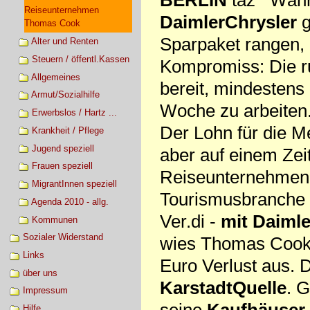
Reiseunternehmen
DaimlerChrysler
g
Thomas Cook
Sparpaket rangen,
Alter und Renten
Steuern / öffentl.Kassen
Kompromiss: Die ru
Allgemeines
bereit, mindestens 
Armut/Sozialhilfe
Woche zu arbeiten
Erwerbslos / Hartz ...
Der Lohn für die M
Krankheit / Pflege
Jugend speziell
aber auf einem Zei
Frauen speziell
Reiseunternehmen s
MigrantInnen speziell
Tourismusbranche s
Agenda 2010 - allg.
Ver.di -
mit Daimle
Kommunen
Sozialer Widerstand
wies Thomas Cook 
Links
Euro Verlust aus. 
über uns
KarstadtQuelle
. 
Impressum
seine
Kaufhäuser 
Hilfe