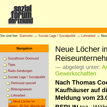
Direkt
zum
Inhalt
|
Direkt
zur
Sektionen
Benutzerspezifische
Navigation
Werkzeuge
→
→
→
Sie sind hier:
Startseite
Soziale Lage / Sozialpolitik
Lohnarbeit
Neu
Neue Löcher i
Navigation
Reiseunterne
Sozialforum Dortmund
Tipps
— abgelegt unter:
A
Radio-Sendungen
Gewerkschaften
Soziale Lage / Sozialpolitik
Nach Thomas Cook
Dortmund speziell
Kaufhäuser auf di
Bildungswesen
Lohnarbeit
Meldung vom 23.0
Neue Löcher im
BERLIN
taz Währe
Damm: 40-Std.-Woche bei