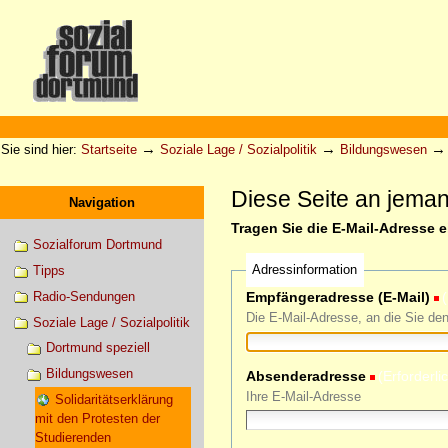
Direkt
zum
Inhalt
|
Direkt
zur
Sektionen
Benutzerspezifische
Navigation
Werkzeuge
→
→
Sie sind hier:
Startseite
Soziale Lage / Sozialpolitik
Bildungswesen
Diese Seite an jema
Navigation
Tragen Sie die E-Mail-Adresse 
Sozialforum Dortmund
Adressinformation
Tipps
Radio-Sendungen
Empfängeradresse (E-Mail)
(
Die E-Mail-Adresse, an die Sie de
Soziale Lage / Sozialpolitik
Dortmund speziell
Bildungswesen
Absenderadresse
(Erforderli
Ihre E-Mail-Adresse
Solidaritätserklärung
mit den Protesten der
Studierenden