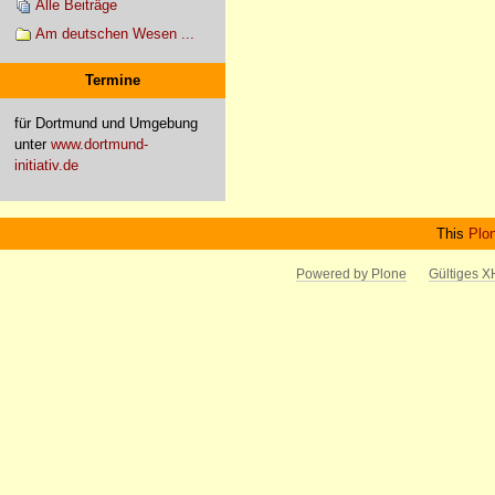
Alle Beiträge
Am deutschen Wesen ...
Termine
für Dortmund und Umgebung
unter
www.dortmund-
initiativ.de
This
Plo
Powered by Plone
Gültiges 