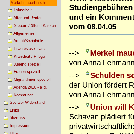
Merkel mauert noch
Studiengebühren w
Lohnarbeit
und ein Kommenta
Alter und Renten
vom 08.04.05
Steuern / öffentl.Kassen
Allgemeines
Armut/Sozialhilfe
Erwerbslos / Hartz ...
-->
Merkel mau
Krankheit / Pflege
von Anna Lehmann 
Jugend speziell
Frauen speziell
-->
Schulden s
MigrantInnen speziell
der Union förder
Agenda 2010 - allg.
von Anna Lehmann 
Kommunen
Sozialer Widerstand
-->
Union will 
Links
Schavan plädiert 
über uns
privatwirtschaftlic
Impressum
Hilfe