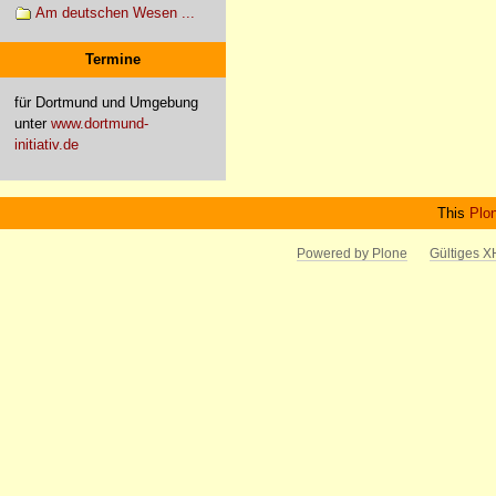
Am deutschen Wesen ...
Termine
für Dortmund und Umgebung
unter
www.dortmund-
initiativ.de
This
Plo
Powered by Plone
Gültiges 