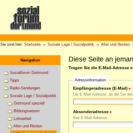
Direkt
zum
Inhalt
|
Direkt
zur
Sektionen
Benutzerspezifische
Navigation
Werkzeuge
→
→
Sie sind hier:
Startseite
Soziale Lage / Sozialpolitik
Alter und Renten
Diese Seite an jema
Navigation
Tragen Sie die E-Mail-Adresse 
Sozialforum Dortmund
Adressinformation
Tipps
Radio-Sendungen
Empfängeradresse (E-Mail)
(
Die E-Mail-Adresse, an die Sie de
Soziale Lage / Sozialpolitik
Dortmund speziell
Bildungswesen
Absenderadresse
(Erforderli
Ihre E-Mail-Adresse
Lohnarbeit
Alter und Renten