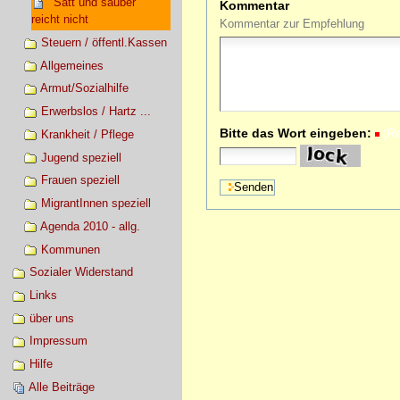
"Satt und sauber"
Kommentar
reicht nicht
Kommentar zur Empfehlung
Steuern / öffentl.Kassen
Allgemeines
Armut/Sozialhilfe
Erwerbslos / Hartz ...
Bitte das Wort eingeben:
(R
Krankheit / Pflege
Jugend speziell
Frauen speziell
MigrantInnen speziell
Agenda 2010 - allg.
Kommunen
Sozialer Widerstand
Links
über uns
Impressum
Hilfe
Alle Beiträge