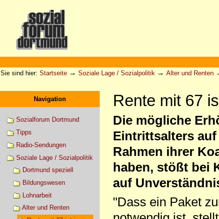
Direkt
zum
Inhalt
|
Direkt
zur
Sektionen
Benutzerspezifische
Navigation
Werkzeuge
→
→
Sie sind hier:
Startseite
Soziale Lage / Sozialpolitik
Alter und Renten
Rente mit 67 i
Navigation
Die mögliche Erh
Sozialforum Dortmund
Tipps
Eintrittsalters au
Radio-Sendungen
Rahmen ihrer Koa
Soziale Lage / Sozialpolitik
haben, stößt bei
Dortmund speziell
auf Unverständni
Bildungswesen
Lohnarbeit
"Dass ein Paket zu
Alter und Renten
notwendig ist, ste