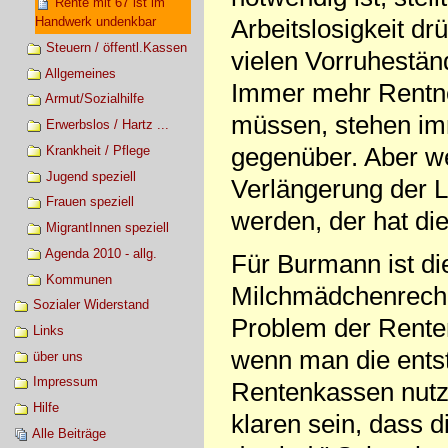
Rente mit 67 ist im
Handwerk undenkbar
Arbeitslosigkeit d
Steuern / öffentl.Kassen
vielen Vorruhestän
Allgemeines
Immer mehr Rentne
Armut/Sozialhilfe
müssen, stehen im
Erwerbslos / Hartz ...
gegenüber. Aber we
Krankheit / Pflege
Jugend speziell
Verlängerung der L
Frauen speziell
werden, der hat die
MigrantInnen speziell
Agenda 2010 - allg.
Für Burmann ist d
Kommunen
Milchmädchenrechnu
Sozialer Widerstand
Problem der Rente
Links
wenn man die entst
über uns
Impressum
Rentenkassen nutz
Hilfe
klaren sein, dass d
Alle Beiträge