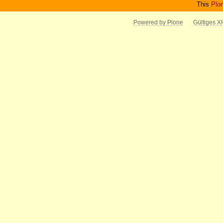
This
Plo
Powered by Plone
Gültiges 