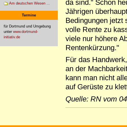
da sind." Schon heu
Am deutschen Wesen ...
Jährigen überhaup
Termine
Bedingungen jetzt s
für Dortmund und Umgebung
volle Rente zu kass
unter
www.dortmund-
viele nur höhere A
initiativ.de
Rentenkürzung."
Für das Handwerk,
an der Machbarkeit
kann man nicht all
auf Gerüste zu kle
Quelle: RN vom 04
Artikelaktionen