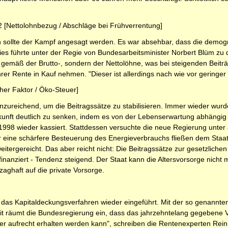
 [Nettolohnbezug / Abschläge bei Frühverrentung]
en sollte der Kampf angesagt werden. Es war absehbar, dass die demog
s führte unter der Regie von Bundesarbeitsminister Norbert Blüm zu 
r gemäß der Brutto-, sondern der Nettolöhne, was bei steigenden Be
rer Rente in Kauf nehmen. "Dieser ist allerdings nach wie vor gering
er Faktor / Öko-Steuer]
nzureichend, um die Beitragssätze zu stabilisieren. Immer wieder wur
kunft deutlich zu senken, indem es von der Lebenserwartung abhängig
998 wieder kassiert. Stattdessen versuchte die neue Regierung unter 
ber eine schärfere Besteuerung des Energieverbrauchs fließen dem Staat
tergereicht. Das aber reicht nicht: Die Beitragssätze zur gesetzliche
 finanziert - Tendenz steigend. Der Staat kann die Altersvorsorge nich
 zaghaft auf die private Vorsorge.
as Kapitaldeckungsverfahren wieder eingeführt. Mit der so genannten R
mit räumt die Bundesregierung ein, dass das jahrzehntelang gegebene 
nger aufrecht erhalten werden kann", schreiben die Rentenexperten Re