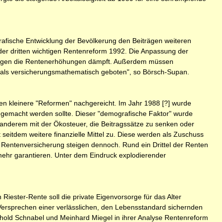
rafische Entwicklung der Bevölkerung den Beiträgen weiteren
der dritten wichtigen Rentenreform 1992. Die Anpassung der
iträgen die Rentenerhöhungen dämpft. Außerdem müssen
er als versicherungsmathematisch geboten", so Börsch-Supan.
den kleinere "Reformen" nachgereicht. Im Jahr 1988 [?] wurde
 gemacht werden sollte. Dieser "demografische Faktor" wurde
anderem mit der Ökosteuer, die Beitragssätze zu senken oder
 seitdem weitere finanzielle Mittel zu. Diese werden als Zuschuss
n Rentenversicherung steigen dennoch. Rund ein Drittel der Renten
t mehr garantieren. Unter dem Eindruck explodierender
iester-Rente soll die private Eigenvorsorge für das Alter
Versprechen einer verlässlichen, den Lebensstandard sichernden
inhold Schnabel und Meinhard Miegel in ihrer Analyse Rentenreform