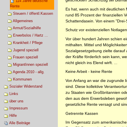
geschickten Schachzug sei Bisma
114 Jahre deutsche
Rente
Es hat, wenn auch mit deutlichen 
Steuern / öffentl.Kassen
rund 85 Prozent der finanziellen V
Allgemeines
Schattendasein. Von einem "Drei-S
Armut/Sozialhilfe
Schutz vor existenziellen Notlagen
Erwerbslos / Hartz ...
Vor über hundert Jahren schien ei
Krankheit / Pflege
mithalten. Mittel und Möglichkei
Jugend speziell
Sozialgesetzgebung zielte darauf a
der Kräfte förderlich sein kann, 
Frauen speziell
nicht gleich ins Elend wirft. ...
MigrantInnen speziell
Keine Arbeit - keine Rente
Agenda 2010 - allg.
Kommunen
Von Anfang an war die zugrunde li
sind. Diese kollektive Verantwortu
Sozialer Widerstand
zu Staaten wie Großbritannien od
Links
den aus dem Erwerbsleben gewohnte
über uns
gesetzliche Rente versagt und sind
Impressum
Getrennte Kassen
Hilfe
Im Gegensatz zum amerikanischen 
Alle Beiträge