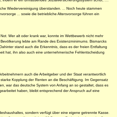
ndem er ein umfassendes Sozialversicherungssystem schuf, ....
utsche Wiedervereinigung überstanden. ... Noch heute stammen
vorsorge ... sowie die betriebliche Altersvorsorge führen ein
n Not. Wer alt oder krank war, konnte im Wettbewerb nicht mehr
der Bevölkerung lebte am Rande des Existenzminimums. Bismarcks
Dahinter stand auch die Erkenntnis, dass es der freien Entfaltung
heit hat, ihn also auch eine unternehmerische Fehlentscheidung
rbeitnehmern auch die Arbeitgeber und der Staat verantwortlich
 die starke Kopplung der Renten an die Beschäftigung. Im Gegensatz
en, war das deutsche System von Anfang an so gestaltet, dass es
gearbeitet haben, bleibt entsprechend der Anspruch auf eine
eshaushaltes, sondern verfügt über eine eigene getrennte Kasse.