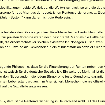
rck Forderungen der sozialdemokratischen Bewegung zuvorgekommen, i
Modifikationen, beide Weltkriege, die Weltwirtschaftskrise und die de
orsorge für das Alter aus der gesetzlichen Rentenversicherung. ... Eigen
äulen-System" kann daher nicht die Rede sein. ...
ne Initiative des Staates geboten. Viele Menschen in Deutschland litte
ten zur privaten Vorsorge waren noch beschränkt. Mehr als die Hälfte 
b, die Arbeiterschaft vor solchen existenziellen Notlagen zu schützen. 
wenn der Einzelne die Gewissheit auf ein Mindestmaß an sozialer Sicher
egende Philosophie, dass für die Finanzierung der Renten neben den A
ng ist typisch für die deutsche Sozialpolitik. Ein weiteres Merkmal ist
er den Niederlanden, die jedem Bürger eine feste Grundrente garantier
n Lebensstandard auch im Alter sichert. Menschen, die nie offiziell 
 auf die Sozialhilfe angewiesen.
System ist die Rentenversicherung in Deutschland nicht Teil des Bund