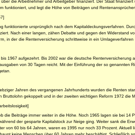
über die Arbeitnehmer und Arbeitgeber finanziert. Der Staat finanziert
m funktioniert, und legt die Höhe von Beiträgen und Rentenansprüchen
57]
g funktionierte ursprünglich nach dem Kapitaldeckungsverfahren. Durc
uziert. Nach einer langen, zähen Debatte und gegen den Widerstand vo
rm, in der die Rentenversicherung schrittweise in ein Umlageverfahren 
 bis 1967 aufgezehrt. Bis 2002 war die deutsche Rentenversicherung au
ausgaben von 30 Tagen reicht. Mit der Einführung der so genannten Ries
getan.
ebziger Jahren des vergangenen Jahrhunderts wurden die Renten stark 
 Bruttolohn gekoppelt und in der zweiten wichtigen Reform 1972 die M
beitslosigkeit]
 die Beiträge immer weiter in die Höhe. Noch 1965 lagen sie bei 14 P
ährend der gesparte Kapitalstock zur Neige ging. Weiter sank die Erw
r von 60 bis 64 Jahren, waren es 1995 nur noch 33 Prozent. Aktuell lieg
aupt keine Menschen über 60 Jahren mehr beschäftigt. Schließlich sor