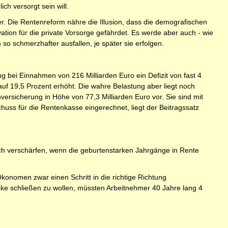
ch versorgt sein will.
tler. Die Rentenreform nähre die Illusion, dass die demografischen
ion für die private Vorsorge gefährdet. Es werde aber auch - wie
so schmerzhafter ausfallen, je später sie erfolgen.
g bei Einnahmen von 216 Milliarden Euro ein Defizit von fast 4
uf 19,5 Prozent erhöht. Die wahre Belastung aber liegt noch
ersicherung in Höhe von 77,3 Milliarden Euro vor. Sie sind mit
chuss für die Rentenkasse eingerechnet, liegt der Beitragssatz
sch verschärfen, wenn die geburtenstarken Jahrgänge in Rente
onomen zwar einen Schritt in die richtige Richtung
cke schließen zu wollen, müssten Arbeitnehmer 40 Jahre lang 4