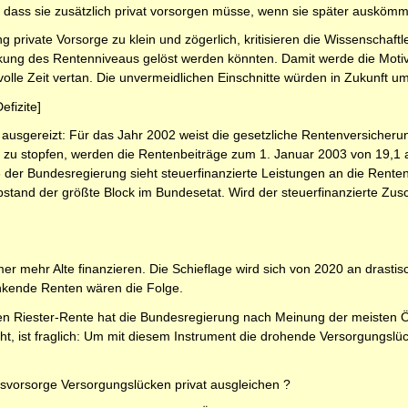
 dass sie zusätzlich privat vorsorgen müsse, wenn sie später auskömmli
ung private Vorsorge zu klein und zögerlich, kritisieren die Wissenschaf
ung des Rentenniveaus gelöst werden könnten. Damit werde die Motivat
olle Zeit vertan. Die unvermeidlichen Einschnitte würden in Zukunft um 
efizite]
ausgereizt: Für das Jahr 2002 weist die gesetzliche Rentenversicherun
 zu stopfen, werden die Rentenbeiträge zum 1. Januar 2003 von 19,1 a
der Bundesregierung sieht steuerfinanzierte Leistungen an die Rentenv
Abstand der größte Block im Bundesetat. Wird der steuerfinanzierte Zus
r mehr Alte finanzieren. Die Schieflage wird sich von 2020 an drasti
nkende Renten wären die Folge.
en Riester-Rente hat die Bundesregierung nach Meinung der meisten Ök
t, ist fraglich: Um mit diesem Instrument die drohende Versorgungslü
gsvorsorge Versorgungslücken privat ausgleichen ?