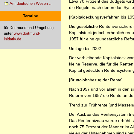
Etwa 70 Prozent des Budgets wird 
Am deutschen Wesen ...
die Regeln, nach denen das Syste
Termine
[Kapitaldeckungsverfahren bis 19
Die gesetzliche Rentenversicherun
für Dortmund und Umgebung
Kapitalstock jedoch erheblich red
unter
www.dortmund-
1957 für eine grundsätzliche Refo
initiativ.de
Umlage bis 2002
Der verbleibende Kapitalstock war
kleine Reserve, die für die Renten
Kapital gedeckten Rentensystem 
[Bruttolohnbezug der Rente]
Nach 1957 und vor allem in den si
Reform von 1957 die Rente an den
Trend zur Frührente [und Massenar
Der Ausbau des Rentensystem trieb
Das Rentenniveau wurde erhöht, w
noch 75 Prozent der Männer im Alte
vielen der Unternehmen sind überh