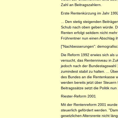
Zahl an Beitragszahlern.
Erste Rentenkürzung im Jahr 1992
... Den stetig steigenden Beiträg
Schub nach oben geben würde. Die
Renten erfolgt seitdem nicht meh
Frührentner nun einen Abschlag ih
["Nachbesserungen": demografisch
Die Reform 1992 erwies sich als u
versucht, das Rentenniveau in Zu
jedoch nach der Bundestagswahl 1
zumindest stabil zu halten. ... Ü
des Bundes an die Rentenkasse wei
werden bereits jetzt über Steuern
Beitragssätze setzt die Politik nun
Riester-Reform 2001
Mit der Rentenreform 2001 wurde d
steuerlich gefördert werden. "Da
gesetzlichen Altersrente nicht lä