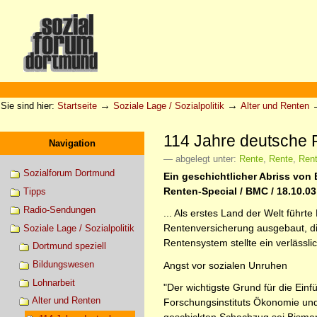
Direkt
zum
Inhalt
|
Direkt
zur
Sektionen
Benutzerspezifische
Navigation
Werkzeuge
→
→
Sie sind hier:
Startseite
Soziale Lage / Sozialpolitik
Alter und Renten
114 Jahre deutsche 
Navigation
— abgelegt unter:
Rente
,
Rente
,
Ren
Sozialforum Dortmund
Ein geschichtlicher Abriss von B
Renten-Special / BMC / 18.10.03
Tipps
Radio-Sendungen
... Als erstes Land der Welt führt
Rentenversicherung ausgebaut, die
Soziale Lage / Sozialpolitik
Rentensystem stellte ein verlässl
Dortmund speziell
Bildungswesen
Angst vor sozialen Unruhen
Lohnarbeit
"Der wichtigste Grund für die Ein
Alter und Renten
Forschungsinstituts Ökonomie und 